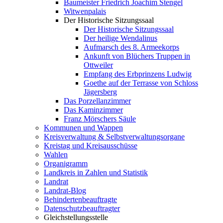
Baumeister Friedrich Joachim Stengel
Witwenpalais
Der Historische Sitzungssaal
Der Historische Sitzungssaal
Der heilige Wendalinus
Aufmarsch des 8. Armeekorps
Ankunft von Blüchers Truppen in
Ottweiler
Empfang des Erbprinzens Ludwig
Goethe auf der Terrasse von Schloss
Jägersberg
Das Porzellanzimmer
Das Kaminzimmer
Franz Mörschers Säule
Kommunen und Wappen
Kreisverwaltung & Selbstverwaltungsorgane
Kreistag und Kreisausschüsse
Wahlen
Organigramm
Landkreis in Zahlen und Statistik
Landrat
Landrat-Blog
Behindertenbeauftragte
Datenschutzbeauftragter
Gleichstellungsstelle