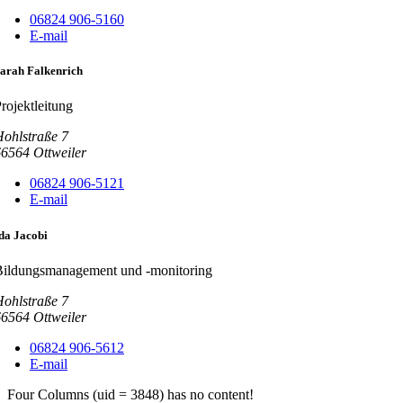
06824 906-5160
E-mail
arah Falkenrich
rojektleitung
ohlstraße 7
66564
Ottweiler
06824 906-5121
E-mail
da Jacobi
Bildungsmanagement und -monitoring
ohlstraße 7
66564
Ottweiler
06824 906-5612
E-mail
Four Columns (uid = 3848) has no content!