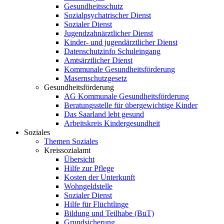
Gesundheitsschutz
Sozialpsychatrischer Dienst
Sozialer Dienst
Jugendzahnärztlicher Dienst
Kinder- und jugendärztlicher Dienst
Datenschutzinfo Schuleingang
Amtsärztlicher Dienst
Kommunale Gesundheitsförderung
Masernschutzgesetz
Gesundheitsförderung
AG Kommunale Gesundheitsförderung
Beratungsstelle für übergewichtige Kinder
Das Saarland lebt gesund
Arbeitskreis Kindergesundheit
Soziales
Themen Soziales
Kreissozialamt
Übersicht
Hilfe zur Pflege
Kosten der Unterkunft
Wohngeldstelle
Sozialer Dienst
Hilfe für Flüchtlinge
Bildung und Teilhabe (BuT)
Grundsicherung