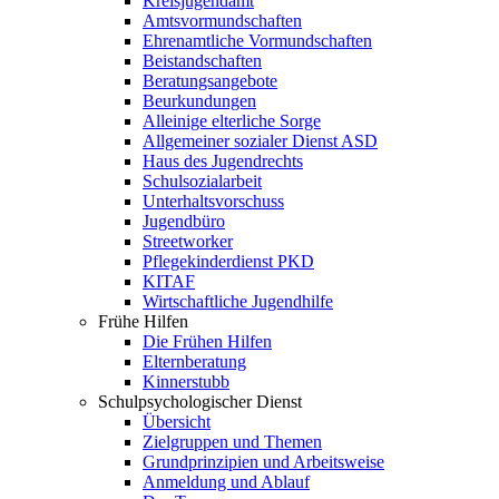
Kreisjugendamt
Amtsvormundschaften
Ehrenamtliche Vormundschaften
Beistandschaften
Beratungsangebote
Beurkundungen
Alleinige elterliche Sorge
Allgemeiner sozialer Dienst ASD
Haus des Jugendrechts
Schulsozialarbeit
Unterhaltsvorschuss
Jugendbüro
Streetworker
Pflegekinderdienst PKD
KITAF
Wirtschaftliche Jugendhilfe
Frühe Hilfen
Die Frühen Hilfen
Elternberatung
Kinnerstubb
Schulpsychologischer Dienst
Übersicht
Zielgruppen und Themen
Grundprinzipien und Arbeitsweise
Anmeldung und Ablauf