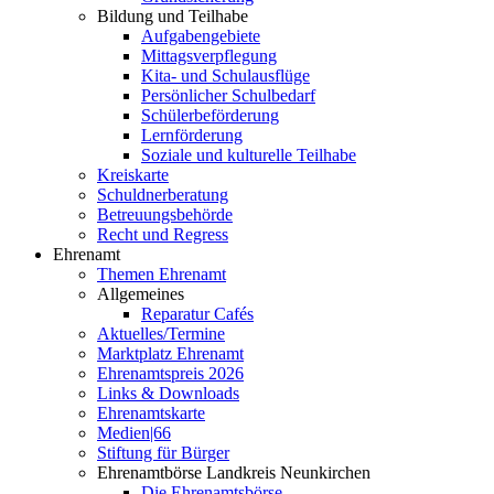
Bildung und Teilhabe
Aufgabengebiete
Mittagsverpflegung
Kita- und Schulausflüge
Persönlicher Schulbedarf
Schülerbeförderung
Lernförderung
Soziale und kulturelle Teilhabe
Kreiskarte
Schuldnerberatung
Betreuungsbehörde
Recht und Regress
Ehrenamt
Themen Ehrenamt
Allgemeines
Reparatur Cafés
Aktuelles/Termine
Marktplatz Ehrenamt
Ehrenamtspreis 2026
Links & Downloads
Ehrenamtskarte
Medien|66
Stiftung für Bürger
Ehrenamtbörse Landkreis Neunkirchen
Die Ehrenamtsbörse