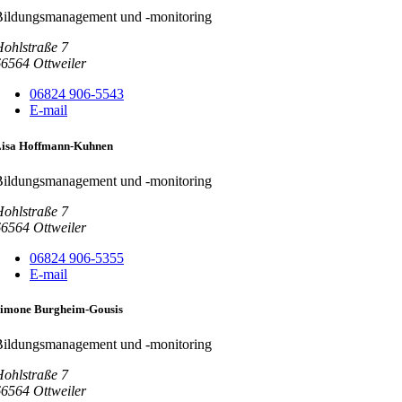
Bildungsmanagement und -monitoring
ohlstraße 7
66564
Ottweiler
06824 906-5543
E-mail
isa Hoffmann-Kuhnen
Bildungsmanagement und -monitoring
ohlstraße 7
66564
Ottweiler
06824 906-5355
E-mail
imone Burgheim-Gousis
Bildungsmanagement und -monitoring
ohlstraße 7
66564
Ottweiler