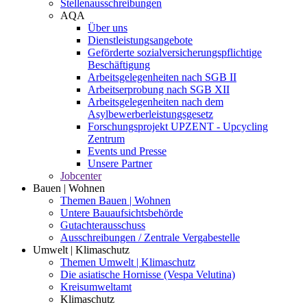
Stellenausschreibungen
AQA
Über uns
Dienstleistungsangebote
Geförderte sozialversicherungspflichtige
Beschäftigung
Arbeitsgelegenheiten nach SGB II
Arbeitserprobung nach SGB XII
Arbeitsgelegenheiten nach dem
Asylbewerberleistungsgesetz
Forschungsprojekt UPZENT - Upcycling
Zentrum
Events und Presse
Unsere Partner
Jobcenter
Bauen | Wohnen
Themen Bauen | Wohnen
Untere Bauaufsichtsbehörde
Gutachterausschuss
Ausschreibungen / Zentrale Vergabestelle
Umwelt | Klimaschutz
Themen Umwelt | Klimaschutz
Die asiatische Hornisse (Vespa Velutina)
Kreisumweltamt
Klimaschutz