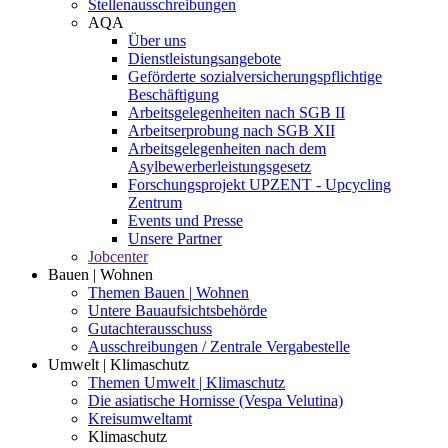
Stellenausschreibungen
AQA
Über uns
Dienstleistungsangebote
Geförderte sozialversicherungspflichtige
Beschäftigung
Arbeitsgelegenheiten nach SGB II
Arbeitserprobung nach SGB XII
Arbeitsgelegenheiten nach dem
Asylbewerberleistungsgesetz
Forschungsprojekt UPZENT - Upcycling
Zentrum
Events und Presse
Unsere Partner
Jobcenter
Bauen | Wohnen
Themen Bauen | Wohnen
Untere Bauaufsichtsbehörde
Gutachterausschuss
Ausschreibungen / Zentrale Vergabestelle
Umwelt | Klimaschutz
Themen Umwelt | Klimaschutz
Die asiatische Hornisse (Vespa Velutina)
Kreisumweltamt
Klimaschutz