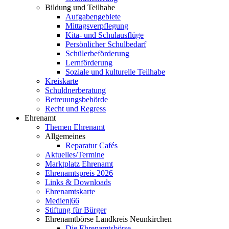
Bildung und Teilhabe
Aufgabengebiete
Mittagsverpflegung
Kita- und Schulausflüge
Persönlicher Schulbedarf
Schülerbeförderung
Lernförderung
Soziale und kulturelle Teilhabe
Kreiskarte
Schuldnerberatung
Betreuungsbehörde
Recht und Regress
Ehrenamt
Themen Ehrenamt
Allgemeines
Reparatur Cafés
Aktuelles/Termine
Marktplatz Ehrenamt
Ehrenamtspreis 2026
Links & Downloads
Ehrenamtskarte
Medien|66
Stiftung für Bürger
Ehrenamtbörse Landkreis Neunkirchen
Die Ehrenamtsbörse