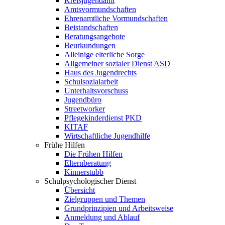
Kreisjugendamt
Amtsvormundschaften
Ehrenamtliche Vormundschaften
Beistandschaften
Beratungsangebote
Beurkundungen
Alleinige elterliche Sorge
Allgemeiner sozialer Dienst ASD
Haus des Jugendrechts
Schulsozialarbeit
Unterhaltsvorschuss
Jugendbüro
Streetworker
Pflegekinderdienst PKD
KITAF
Wirtschaftliche Jugendhilfe
Frühe Hilfen
Die Frühen Hilfen
Elternberatung
Kinnerstubb
Schulpsychologischer Dienst
Übersicht
Zielgruppen und Themen
Grundprinzipien und Arbeitsweise
Anmeldung und Ablauf