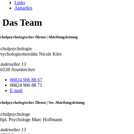
Links
Aktuelles
Das Team
chulpsychologischer Dienst | Abteilungsleitung
Schulpsychologin
sychologieoberrätin Nicole Klee
indenallee 13
66538
Neunkirchen
06824 906 88 67
06824 906 88 71
E-mail
chulpsychologischer Dienst | Stv. Abteilungsleitung
Schulpsychologe
Dipl. Psychologe Marc Hoffmann
indenallee 13