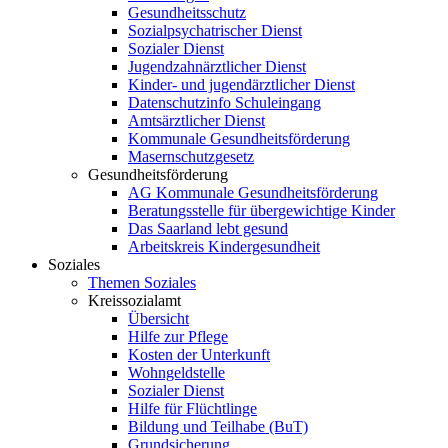
Gesundheitsschutz
Sozialpsychatrischer Dienst
Sozialer Dienst
Jugendzahnärztlicher Dienst
Kinder- und jugendärztlicher Dienst
Datenschutzinfo Schuleingang
Amtsärztlicher Dienst
Kommunale Gesundheitsförderung
Masernschutzgesetz
Gesundheitsförderung
AG Kommunale Gesundheitsförderung
Beratungsstelle für übergewichtige Kinder
Das Saarland lebt gesund
Arbeitskreis Kindergesundheit
Soziales
Themen Soziales
Kreissozialamt
Übersicht
Hilfe zur Pflege
Kosten der Unterkunft
Wohngeldstelle
Sozialer Dienst
Hilfe für Flüchtlinge
Bildung und Teilhabe (BuT)
Grundsicherung