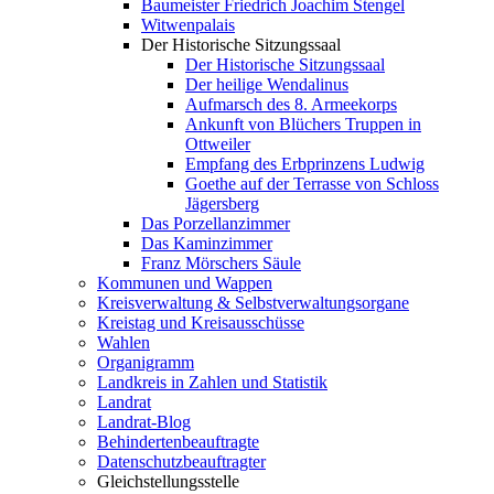
Baumeister Friedrich Joachim Stengel
Witwenpalais
Der Historische Sitzungssaal
Der Historische Sitzungssaal
Der heilige Wendalinus
Aufmarsch des 8. Armeekorps
Ankunft von Blüchers Truppen in
Ottweiler
Empfang des Erbprinzens Ludwig
Goethe auf der Terrasse von Schloss
Jägersberg
Das Porzellanzimmer
Das Kaminzimmer
Franz Mörschers Säule
Kommunen und Wappen
Kreisverwaltung & Selbstverwaltungsorgane
Kreistag und Kreisausschüsse
Wahlen
Organigramm
Landkreis in Zahlen und Statistik
Landrat
Landrat-Blog
Behindertenbeauftragte
Datenschutzbeauftragter
Gleichstellungsstelle