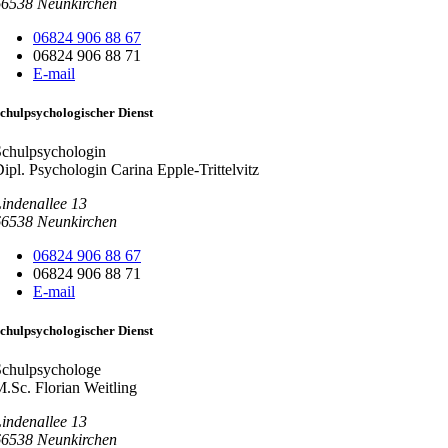
66538
Neunkirchen
06824 906 88 67
06824 906 88 71
E-mail
chulpsychologischer Dienst
Schulpsychologin
ipl. Psychologin Carina Epple-Trittelvitz
indenallee 13
66538
Neunkirchen
06824 906 88 67
06824 906 88 71
E-mail
chulpsychologischer Dienst
Schulpsychologe
.Sc. Florian Weitling
indenallee 13
66538
Neunkirchen