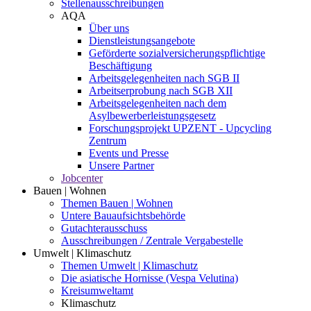
Stellenausschreibungen
AQA
Über uns
Dienstleistungsangebote
Geförderte sozialversicherungspflichtige
Beschäftigung
Arbeitsgelegenheiten nach SGB II
Arbeitserprobung nach SGB XII
Arbeitsgelegenheiten nach dem
Asylbewerberleistungsgesetz
Forschungsprojekt UPZENT - Upcycling
Zentrum
Events und Presse
Unsere Partner
Jobcenter
Bauen | Wohnen
Themen Bauen | Wohnen
Untere Bauaufsichtsbehörde
Gutachterausschuss
Ausschreibungen / Zentrale Vergabestelle
Umwelt | Klimaschutz
Themen Umwelt | Klimaschutz
Die asiatische Hornisse (Vespa Velutina)
Kreisumweltamt
Klimaschutz