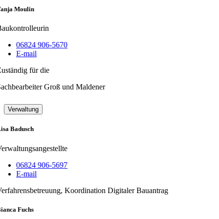
anja Moulin
aukontrolleurin
06824 906-5670
E-mail
uständig für die
achbearbeiter Groß und Maldener
Verwaltung
isa Badusch
erwaltungsangestellte
06824 906-5697
E-mail
erfahrensbetreuung, Koordination Digitaler Bauantrag
ianca Fuchs