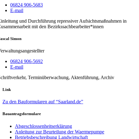
06824 906-5683
E-mail
inleitung und Durchführung repressiver Aufsichtsmaßnahmen in
usammenarbeit mit den Bezirkssachbearbeiter*innen
ascal Simon
erwaltungsangestellter
06824 906-5692
E-mail
chriftverkehr, Terminüberwachung, Aktenführung, Archiv
Link
Zu den Bauformularen auf “Saarland.de”
Bauantragsformulare
Abgeschlossenheitserklärung
Anleitung zur Beurteilung der Waermepumpe
Betriebsbeschreibung Landwirtschaft