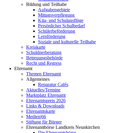
Bildung und Teilhabe
Aufgabengebiete
Mittagsverpflegung
Kita- und Schulausflüge
Persönlicher Schulbedarf
Schülerbeförderung
Lernförderung
Soziale und kulturelle Teilhabe
Kreiskarte
Schuldnerberatung
Betreuungsbehörde
Recht und Regress
Ehrenamt
Themen Ehrenamt
Allgemeines
Reparatur Cafés
Aktuelles/Termine
Marktplatz Ehrenamt
Ehrenamtspreis 2026
Links & Downloads
Ehrenamtskarte
Medien|66
Stiftung für Bürger
Ehrenamtbörse Landkreis Neunkirchen
Die Ehrenamtsbörse