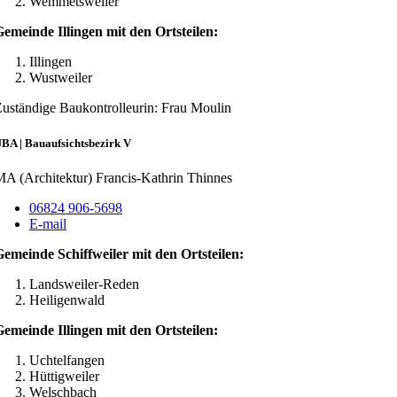
Wemmetsweiler
emeinde Illingen mit den Ortsteilen:
Illingen
Wustweiler
uständige Baukontrolleurin: Frau Moulin
BA | Bauaufsichtsbezirk V
A (Architektur) Francis-Kathrin Thinnes
06824 906-5698
E-mail
emeinde Schiffweiler mit den Ortsteilen:
Landsweiler-Reden
Heiligenwald
emeinde Illingen mit den Ortsteilen:
Uchtelfangen
Hüttigweiler
Welschbach