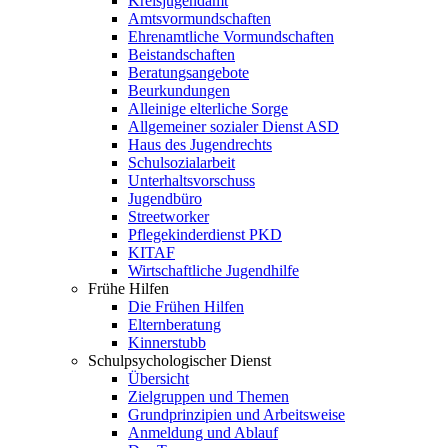
Kreisjugendamt
Amtsvormundschaften
Ehrenamtliche Vormundschaften
Beistandschaften
Beratungsangebote
Beurkundungen
Alleinige elterliche Sorge
Allgemeiner sozialer Dienst ASD
Haus des Jugendrechts
Schulsozialarbeit
Unterhaltsvorschuss
Jugendbüro
Streetworker
Pflegekinderdienst PKD
KITAF
Wirtschaftliche Jugendhilfe
Frühe Hilfen
Die Frühen Hilfen
Elternberatung
Kinnerstubb
Schulpsychologischer Dienst
Übersicht
Zielgruppen und Themen
Grundprinzipien und Arbeitsweise
Anmeldung und Ablauf