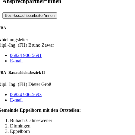
Ansprechpartner*innen
Bezirkssachbearbeiter*innen
UBA
bteilungsleiter
ipl.-Ing. (FH) Bruno Zawar
06824 906-5691
E-mail
BA | Bauaufsichtsbezirk II
ipl.-Ing. (FH) Dieter Groß
06824 906-5693
E-mail
Gemeinde Eppelborn mit den Ortsteilen:
Bubach-Calmesweiler
Dirmingen
Eppelborn