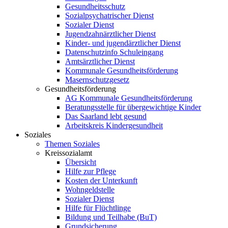
Gesundheitsschutz
Sozialpsychatrischer Dienst
Sozialer Dienst
Jugendzahnärztlicher Dienst
Kinder- und jugendärztlicher Dienst
Datenschutzinfo Schuleingang
Amtsärztlicher Dienst
Kommunale Gesundheitsförderung
Masernschutzgesetz
Gesundheitsförderung
AG Kommunale Gesundheitsförderung
Beratungsstelle für übergewichtige Kinder
Das Saarland lebt gesund
Arbeitskreis Kindergesundheit
Soziales
Themen Soziales
Kreissozialamt
Übersicht
Hilfe zur Pflege
Kosten der Unterkunft
Wohngeldstelle
Sozialer Dienst
Hilfe für Flüchtlinge
Bildung und Teilhabe (BuT)
Grundsicherung