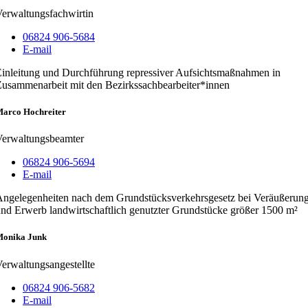
erwaltungsfachwirtin
06824 906-5684
E-mail
inleitung und Durchführung repressiver Aufsichtsmaßnahmen in
usammenarbeit mit den Bezirkssachbearbeiter*innen
arco Hochreiter
Verwaltungsbeamter
06824 906-5694
E-mail
ngelegenheiten nach dem Grundstücksverkehrsgesetz bei Veräußerun
nd Erwerb landwirtschaftlich genutzter Grundstücke größer 1500 m²
onika Junk
erwaltungsangestellte
06824 906-5682
E-mail