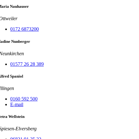
aria Nauhauser
Ottweiler
0172 6873200
adine Nunberger
Neunkirchen
01577 26 28 389
lfred Spaniol
Illingen
0160 592 500
E-mail
etra Wellstein
Spiesen-Elversberg