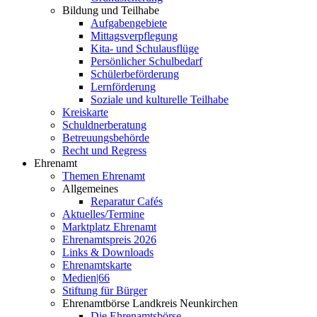
Bildung und Teilhabe
Aufgabengebiete
Mittagsverpflegung
Kita- und Schulausflüge
Persönlicher Schulbedarf
Schülerbeförderung
Lernförderung
Soziale und kulturelle Teilhabe
Kreiskarte
Schuldnerberatung
Betreuungsbehörde
Recht und Regress
Ehrenamt
Themen Ehrenamt
Allgemeines
Reparatur Cafés
Aktuelles/Termine
Marktplatz Ehrenamt
Ehrenamtspreis 2026
Links & Downloads
Ehrenamtskarte
Medien|66
Stiftung für Bürger
Ehrenamtbörse Landkreis Neunkirchen
Die Ehrenamtsbörse