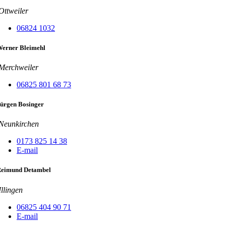
Ottweiler
06824 1032
erner Bleimehl
Merchweiler
06825 801 68 73
ürgen Bosinger
Neunkirchen
0173 825 14 38
E-mail
eimund Detambel
Illingen
06825 404 90 71
E-mail