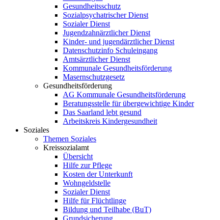
Gesundheitsschutz
Sozialpsychatrischer Dienst
Sozialer Dienst
Jugendzahnärztlicher Dienst
Kinder- und jugendärztlicher Dienst
Datenschutzinfo Schuleingang
Amtsärztlicher Dienst
Kommunale Gesundheitsförderung
Masernschutzgesetz
Gesundheitsförderung
AG Kommunale Gesundheitsförderung
Beratungsstelle für übergewichtige Kinder
Das Saarland lebt gesund
Arbeitskreis Kindergesundheit
Soziales
Themen Soziales
Kreissozialamt
Übersicht
Hilfe zur Pflege
Kosten der Unterkunft
Wohngeldstelle
Sozialer Dienst
Hilfe für Flüchtlinge
Bildung und Teilhabe (BuT)
Grundsicherung