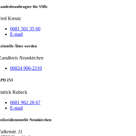
andesbeauftragter für SSBs
red Kreutz
0681 501 35 60
E-mail
eitstelle Älter werden
Landkreis Neunkirchen
06824 906-2210
LPD 253
atrick Rubeck
0681 962 28 67
E-mail
olizeidienststelle Neunkirchen
alkenstr. 11