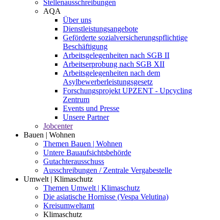
Stellenausschreibungen
AQA
Über uns
Dienstleistungsangebote
Geförderte sozialversicherungspflichtige
Beschäftigung
Arbeitsgelegenheiten nach SGB II
Arbeitserprobung nach SGB XII
Arbeitsgelegenheiten nach dem
Asylbewerberleistungsgesetz
Forschungsprojekt UPZENT - Upcycling
Zentrum
Events und Presse
Unsere Partner
Jobcenter
Bauen | Wohnen
Themen Bauen | Wohnen
Untere Bauaufsichtsbehörde
Gutachterausschuss
Ausschreibungen / Zentrale Vergabestelle
Umwelt | Klimaschutz
Themen Umwelt | Klimaschutz
Die asiatische Hornisse (Vespa Velutina)
Kreisumweltamt
Klimaschutz