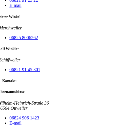
06821 91 25 22
E-mail
ieter Winkel
Merchweiler
06825 8006262
olf Winkler
Schiffweiler
06821 91 45 301
Kontakt:
hrenamtsbörse
ilhelm-Heinrich-Straße 36
66564
Ottweiler
06824 906 1423
E-mail