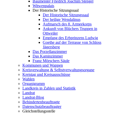
Baumeister Friedrich Joachim Stengel
Witwenpalais
Der Historische Sitzungssaal
Der Historische Sitzungssaal
Der heilige Wendalinus
Aufmarsch des 8. Armeekorps
Ankunft von Blüchers Truppen in
Ottweiler
Empfang des Erbprinzens Ludwig
Goethe auf der Terrasse von Schloss
Jägersberg
Das Porzellanzimmer
Das Kaminzimmer
Franz Mörschers Säule
Kommunen und Wappen
Kreisverwaltung & Selbstverwaltungsorgane
Kreistag und Kreisausschüsse
Wahlen
Organigramm
Landkreis in Zahlen und Statistik
Landrat
Landrat-Blog
Behindertenbeauftragte
Datenschutzbeauftragter
Gleichstellungsstelle