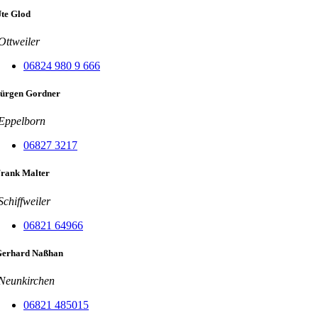
te Glod
Ottweiler
06824 980 9 666
ürgen Gordner
Eppelborn
06827 3217
rank Malter
Schiffweiler
06821 64966
erhard Naßhan
Neunkirchen
06821 485015