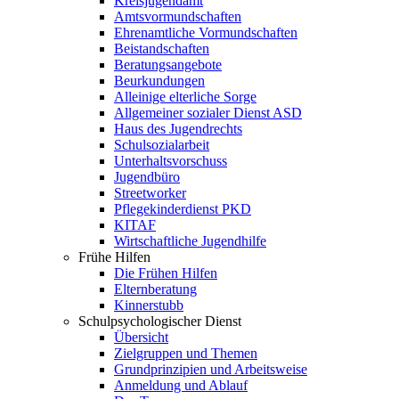
Kreisjugendamt
Amtsvormundschaften
Ehrenamtliche Vormundschaften
Beistandschaften
Beratungsangebote
Beurkundungen
Alleinige elterliche Sorge
Allgemeiner sozialer Dienst ASD
Haus des Jugendrechts
Schulsozialarbeit
Unterhaltsvorschuss
Jugendbüro
Streetworker
Pflegekinderdienst PKD
KITAF
Wirtschaftliche Jugendhilfe
Frühe Hilfen
Die Frühen Hilfen
Elternberatung
Kinnerstubb
Schulpsychologischer Dienst
Übersicht
Zielgruppen und Themen
Grundprinzipien und Arbeitsweise
Anmeldung und Ablauf