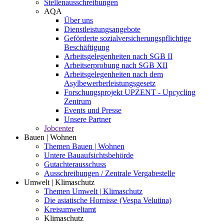
Stellenausschreibungen
AQA
Über uns
Dienstleistungsangebote
Geförderte sozialversicherungspflichtige
Beschäftigung
Arbeitsgelegenheiten nach SGB II
Arbeitserprobung nach SGB XII
Arbeitsgelegenheiten nach dem
Asylbewerberleistungsgesetz
Forschungsprojekt UPZENT - Upcycling
Zentrum
Events und Presse
Unsere Partner
Jobcenter
Bauen | Wohnen
Themen Bauen | Wohnen
Untere Bauaufsichtsbehörde
Gutachterausschuss
Ausschreibungen / Zentrale Vergabestelle
Umwelt | Klimaschutz
Themen Umwelt | Klimaschutz
Die asiatische Hornisse (Vespa Velutina)
Kreisumweltamt
Klimaschutz