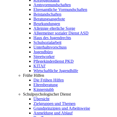
Kreisjugendamt
Amtsvormundschaften
Ehrenamtliche Vormundschaften
Beistandschaften
Beratungsangebote
Beurkundungen
Alleinige elterliche Sorge
Allgemeiner sozialer Dienst ASD
Haus des Jugendrechts
Schulsozialarbeit
Unterhaltsvorschuss
Jugendbüro
Streetworker
Pflegekinderdienst PKD
KITAF
Wirtschaftliche Jugendhilfe
Frühe Hilfen
Die Frühen Hilfen
Elternberatung
Kinnerstubb
Schulpsychologischer Dienst
Übersicht
Zielgruppen und Themen
Grundprinzipien und Arbeitsweise
Anmeldung und Ablauf