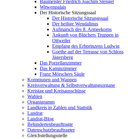
Baumeister Friedrich Joachim Stengel
Witwenpalais
Der Historische Sitzungssaal
Der Historische Sitzungssaal
Der heilige Wendalinus
Aufmarsch des 8. Armeekorps
Ankunft von Blüchers Truppen in
Ottweiler
Empfang des Erbprinzens Ludwig
Goethe auf der Terrasse von Schloss
Jägersberg
Das Porzellanzimmer
Das Kaminzimmer
Franz Mörschers Säule
Kommunen und Wappen
Kreisverwaltung & Selbstverwaltungsorgane
Kreistag und Kreisausschüsse
Wahlen
Organigramm
Landkreis in Zahlen und Statistik
Landrat
Landrat-Blog
Behindertenbeauftragte
Datenschutzbeauftragter
Gleichstellungsstelle