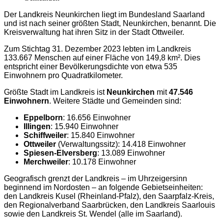
Der Landkreis Neunkirchen liegt im Bundesland Saarland
und ist nach seiner größten Stadt, Neunkirchen, benannt. Die
Kreisverwaltung hat ihren Sitz in der Stadt Ottweiler.
Zum Stichtag 31. Dezember 2023 lebten im Landkreis
133.667 Menschen auf einer Fläche von 149,8 km². Dies
entspricht einer Bevölkerungsdichte von etwa 535
Einwohnern pro Quadratkilometer.
Größte Stadt im Landkreis ist
Neunkirchen
mit
47.546
Einwohnern
. Weitere Städte und Gemeinden sind:
Eppelborn
: 16.656 Einwohner
Illingen
: 15.940 Einwohner
Schiffweiler
: 15.840 Einwohner
Ottweiler
(Verwaltungssitz): 14.418 Einwohner
Spiesen-Elversberg
: 13.089 Einwohner
Merchweiler
: 10.178 Einwohner
Geografisch grenzt der Landkreis – im Uhrzeigersinn
beginnend im Nordosten – an folgende Gebietseinheiten:
den Landkreis Kusel (Rheinland-Pfalz), den Saarpfalz-Kreis,
den Regionalverband Saarbrücken, den Landkreis Saarlouis
sowie den Landkreis St. Wendel (alle im Saarland).