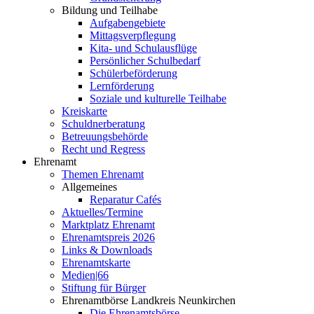
Bildung und Teilhabe
Aufgabengebiete
Mittagsverpflegung
Kita- und Schulausflüge
Persönlicher Schulbedarf
Schülerbeförderung
Lernförderung
Soziale und kulturelle Teilhabe
Kreiskarte
Schuldnerberatung
Betreuungsbehörde
Recht und Regress
Ehrenamt
Themen Ehrenamt
Allgemeines
Reparatur Cafés
Aktuelles/Termine
Marktplatz Ehrenamt
Ehrenamtspreis 2026
Links & Downloads
Ehrenamtskarte
Medien|66
Stiftung für Bürger
Ehrenamtbörse Landkreis Neunkirchen
Die Ehrenamtsbörse