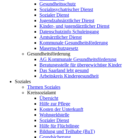
Gesundheitsschutz
Sozialpsychatrischer Dienst
Sozialer Dienst
Jugendzahnärztlicher Dienst
Kinder- und jugendärztlicher Dienst
Datenschutzinfo Schuleingang
Amtsärztlicher Dienst
Kommunale Gesundheitsförderung
Masernschutzgesetz
Gesundheitsförderung
AG Kommunale Gesundheitsförderung
Beratungsstelle für übergewichtige Kinder
Das Saarland lebt gesund
Arbeitskreis Kindergesundheit
Soziales
Themen Soziales
Kreissozialamt
Übersicht
Hilfe zur Pflege
Kosten der Unterkunft
Wohngeldstelle
Sozialer Dienst
Hilfe für Flüchtlinge
Bildung und Teilhabe (BuT)
Grundsicherung