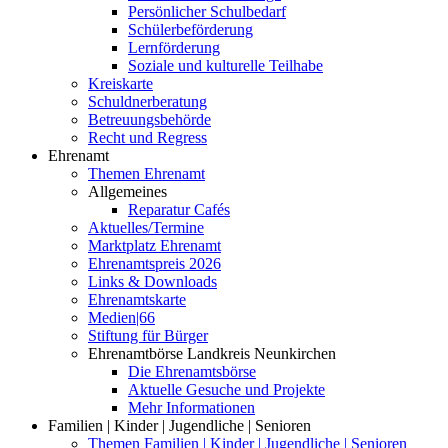
Persönlicher Schulbedarf
Schülerbeförderung
Lernförderung
Soziale und kulturelle Teilhabe
Kreiskarte
Schuldnerberatung
Betreuungsbehörde
Recht und Regress
Ehrenamt
Themen Ehrenamt
Allgemeines
Reparatur Cafés
Aktuelles/Termine
Marktplatz Ehrenamt
Ehrenamtspreis 2026
Links & Downloads
Ehrenamtskarte
Medien|66
Stiftung für Bürger
Ehrenamtbörse Landkreis Neunkirchen
Die Ehrenamtsbörse
Aktuelle Gesuche und Projekte
Mehr Informationen
Familien | Kinder | Jugendliche | Senioren
Themen Familien | Kinder | Jugendliche | Senioren