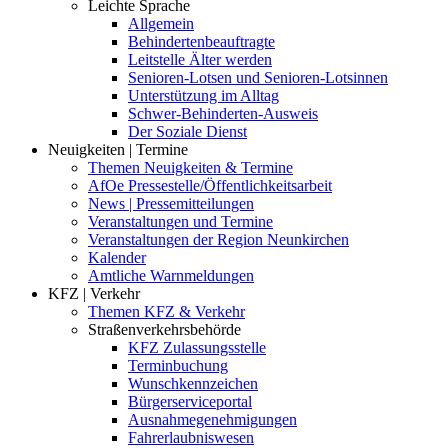
Leichte Sprache
Allgemein
Behindertenbeauftragte
Leitstelle Älter werden
Senioren-Lotsen und Senioren-Lotsinnen
Unterstützung im Alltag
Schwer-Behinderten-Ausweis
Der Soziale Dienst
Neuigkeiten | Termine
Themen Neuigkeiten & Termine
AfOe Pressestelle/Öffentlichkeitsarbeit
News | Pressemitteilungen
Veranstaltungen und Termine
Veranstaltungen der Region Neunkirchen
Kalender
Amtliche Warnmeldungen
KFZ | Verkehr
Themen KFZ & Verkehr
Straßenverkehrsbehörde
KFZ Zulassungsstelle
Terminbuchung
Wunschkennzeichen
Bürgerserviceportal
Ausnahmegenehmigungen
Fahrerlaubniswesen