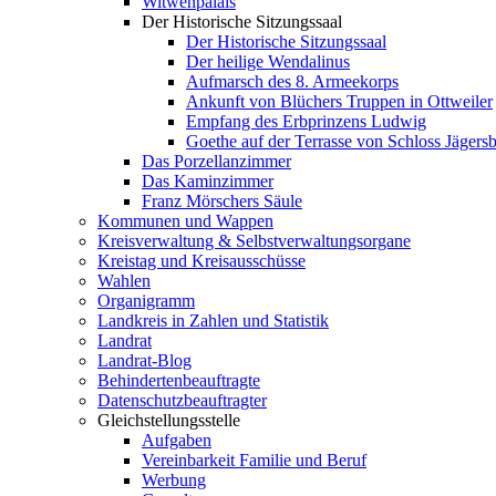
Witwenpalais
Der Historische Sitzungssaal
Der Historische Sitzungssaal
Der heilige Wendalinus
Aufmarsch des 8. Armeekorps
Ankunft von Blüchers Truppen in Ottweiler
Empfang des Erbprinzens Ludwig
Goethe auf der Terrasse von Schloss Jägers
Das Porzellanzimmer
Das Kaminzimmer
Franz Mörschers Säule
Kommunen und Wappen
Kreisverwaltung & Selbstverwaltungsorgane
Kreistag und Kreisausschüsse
Wahlen
Organigramm
Landkreis in Zahlen und Statistik
Landrat
Landrat-Blog
Behindertenbeauftragte
Datenschutzbeauftragter
Gleichstellungsstelle
Aufgaben
Vereinbarkeit Familie und Beruf
Werbung