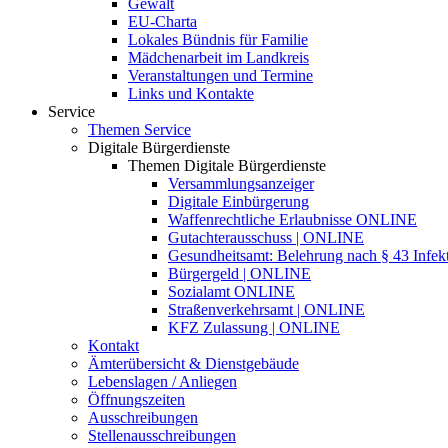
Gewalt
EU-Charta
Lokales Bündnis für Familie
Mädchenarbeit im Landkreis
Veranstaltungen und Termine
Links und Kontakte
Service
Themen Service
Digitale Bürgerdienste
Themen Digitale Bürgerdienste
Versammlungsanzeiger
Digitale Einbürgerung
Waffenrechtliche Erlaubnisse ONLINE
Gutachterausschuss | ONLINE
Gesundheitsamt: Belehrung nach § 43 Infek
Bürgergeld | ONLINE
Sozialamt ONLINE
Straßenverkehrsamt | ONLINE
KFZ Zulassung | ONLINE
Kontakt
Ämterübersicht & Dienstgebäude
Lebenslagen / Anliegen
Öffnungszeiten
Ausschreibungen
Stellenausschreibungen