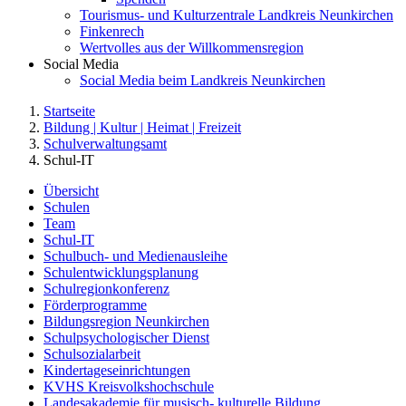
Tourismus- und Kulturzentrale Landkreis Neunkirchen
Finkenrech
Wertvolles aus der Willkommensregion
Social Media
Social Media beim Landkreis Neunkirchen
Startseite
Bildung | Kultur | Heimat | Freizeit
Schulverwaltungsamt
Schul-IT
Übersicht
Schulen
Team
Schul-IT
Schulbuch- und Medienausleihe
Schulentwicklungsplanung
Schulregionkonferenz
Förderprogramme
Bildungsregion Neunkirchen
Schulpsychologischer Dienst
Schulsozialarbeit
Kindertageseinrichtungen
KVHS Kreisvolkshochschule
Landesakademie für musisch- kulturelle Bildung