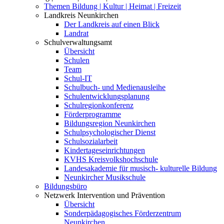
Themen Bildung | Kultur | Heimat | Freizeit
Landkreis Neunkirchen
Der Landkreis auf einen Blick
Landrat
Schulverwaltungsamt
Übersicht
Schulen
Team
Schul-IT
Schulbuch- und Medienausleihe
Schulentwicklungsplanung
Schulregionkonferenz
Förderprogramme
Bildungsregion Neunkirchen
Schulpsychologischer Dienst
Schulsozialarbeit
Kindertageseinrichtungen
KVHS Kreisvolkshochschule
Landesakademie für musisch- kulturelle Bildung
Neunkircher Musikschule
Bildungsbüro
Netzwerk Intervention und Prävention
Übersicht
Sonderpädagogisches Förderzentrum
Neunkirchen