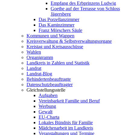
Empfang des Erbprinzens Ludwig
Goethe auf der Terrasse von Schloss
Jägersberg
Das Porzellanzimmer
Das Kaminzimmer
Franz Mörschers Säule
Kommunen und Wappen
Kreisverwaltung & Selbstverwaltungsorgane
Kreistag und Kreisausschüsse
Wahlen
Organigramm
Landkreis in Zahlen und Statistik
Landrat
Landrat-Blog
Behindertenbeauftragte
Datenschutzbeauftragter
Gleichstellungsstelle
Aufgaben
Vereinbarkeit Familie und Beruf
Werbung
Gewalt
EU-Charta
Lokales Bündnis für Familie
Mädchenarbeit im Landkreis
Veranstaltungen und Termine