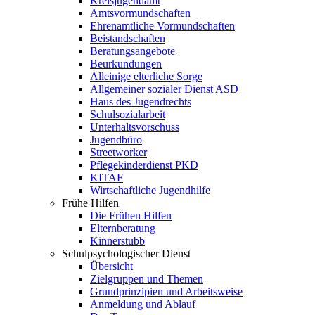
Kreisjugendamt
Amtsvormundschaften
Ehrenamtliche Vormundschaften
Beistandschaften
Beratungsangebote
Beurkundungen
Alleinige elterliche Sorge
Allgemeiner sozialer Dienst ASD
Haus des Jugendrechts
Schulsozialarbeit
Unterhaltsvorschuss
Jugendbüro
Streetworker
Pflegekinderdienst PKD
KITAF
Wirtschaftliche Jugendhilfe
Frühe Hilfen
Die Frühen Hilfen
Elternberatung
Kinnerstubb
Schulpsychologischer Dienst
Übersicht
Zielgruppen und Themen
Grundprinzipien und Arbeitsweise
Anmeldung und Ablauf