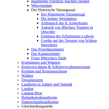
Baumeister Friedrich Joachim Stengel
Witwenpalais
Der Historische Sitzungssaal
Der Historische Sitzungssaal
Der heilige Wendalinus
Aufmarsch des 8. Armeekorps
Ankunft von Blüchers Truppen in
Ottweiler
Empfang des Erbprinzens Ludwig
Goethe auf der Terrasse von Schloss
Jägersberg
Das Porzellanzimmer
Das Kaminzimmer
Franz Mörschers Säule
Kommunen und Wappen
Kreisverwaltung & Selbstverwaltungsorgane
Kreistag und Kreisausschüsse
Wahlen
Organigramm
Landkreis in Zahlen und Statistik
Landrat
Landrat-Blog
Behindertenbeauftragte
Datenschutzbeauftragter
Gleichstellungsstelle