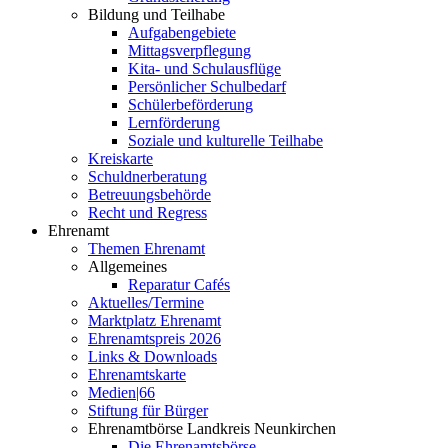
Bildung und Teilhabe
Aufgabengebiete
Mittagsverpflegung
Kita- und Schulausflüge
Persönlicher Schulbedarf
Schülerbeförderung
Lernförderung
Soziale und kulturelle Teilhabe
Kreiskarte
Schuldnerberatung
Betreuungsbehörde
Recht und Regress
Ehrenamt
Themen Ehrenamt
Allgemeines
Reparatur Cafés
Aktuelles/Termine
Marktplatz Ehrenamt
Ehrenamtspreis 2026
Links & Downloads
Ehrenamtskarte
Medien|66
Stiftung für Bürger
Ehrenamtbörse Landkreis Neunkirchen
Die Ehrenamtsbörse