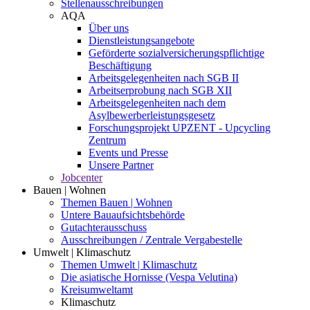
Stellenausschreibungen
AQA
Über uns
Dienstleistungsangebote
Geförderte sozialversicherungspflichtige
Beschäftigung
Arbeitsgelegenheiten nach SGB II
Arbeitserprobung nach SGB XII
Arbeitsgelegenheiten nach dem
Asylbewerberleistungsgesetz
Forschungsprojekt UPZENT - Upcycling
Zentrum
Events und Presse
Unsere Partner
Jobcenter
Bauen | Wohnen
Themen Bauen | Wohnen
Untere Bauaufsichtsbehörde
Gutachterausschuss
Ausschreibungen / Zentrale Vergabestelle
Umwelt | Klimaschutz
Themen Umwelt | Klimaschutz
Die asiatische Hornisse (Vespa Velutina)
Kreisumweltamt
Klimaschutz