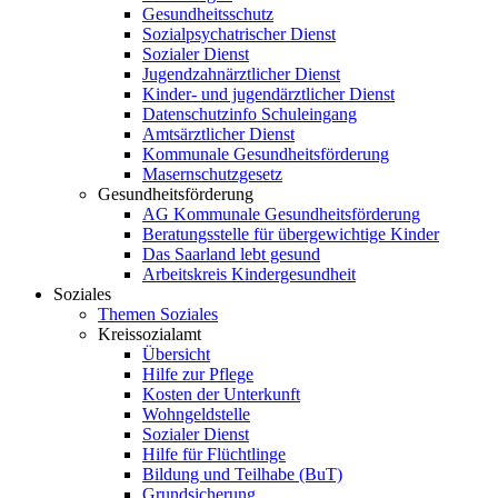
Gesundheitsschutz
Sozialpsychatrischer Dienst
Sozialer Dienst
Jugendzahnärztlicher Dienst
Kinder- und jugendärztlicher Dienst
Datenschutzinfo Schuleingang
Amtsärztlicher Dienst
Kommunale Gesundheitsförderung
Masernschutzgesetz
Gesundheitsförderung
AG Kommunale Gesundheitsförderung
Beratungsstelle für übergewichtige Kinder
Das Saarland lebt gesund
Arbeitskreis Kindergesundheit
Soziales
Themen Soziales
Kreissozialamt
Übersicht
Hilfe zur Pflege
Kosten der Unterkunft
Wohngeldstelle
Sozialer Dienst
Hilfe für Flüchtlinge
Bildung und Teilhabe (BuT)
Grundsicherung