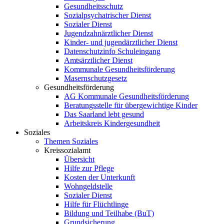
Gesundheitsschutz
Sozialpsychatrischer Dienst
Sozialer Dienst
Jugendzahnärztlicher Dienst
Kinder- und jugendärztlicher Dienst
Datenschutzinfo Schuleingang
Amtsärztlicher Dienst
Kommunale Gesundheitsförderung
Masernschutzgesetz
Gesundheitsförderung
AG Kommunale Gesundheitsförderung
Beratungsstelle für übergewichtige Kinder
Das Saarland lebt gesund
Arbeitskreis Kindergesundheit
Soziales
Themen Soziales
Kreissozialamt
Übersicht
Hilfe zur Pflege
Kosten der Unterkunft
Wohngeldstelle
Sozialer Dienst
Hilfe für Flüchtlinge
Bildung und Teilhabe (BuT)
Grundsicherung