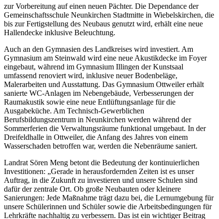
zur Vorbereitung auf einen neuen Pächter. Die Dependance der
Gemeinschaftsschule Neunkirchen Stadtmitte in Wiebelskirchen, die
bis zur Fertigstellung des Neubaus genutzt wird, erhält eine neue
Hallendecke inklusive Beleuchtung.
Auch an den Gymnasien des Landkreises wird investiert. Am
Gymnasium am Steinwald wird eine neue Akustikdecke im Foyer
eingebaut, während im Gymnasium Illingen der Kunstsaal
umfassend renoviert wird, inklusive neuer Bodenbeläge,
Malerarbeiten und Ausstattung. Das Gymnasium Ottweiler erhält
sanierte WC-Anlagen im Nebengebäude, Verbesserungen der
Raumakustik sowie eine neue Entlüftungsanlage für die
Ausgabeküche. Am Technisch-Gewerblichen
Berufsbildungszentrum in Neunkirchen werden während der
Sommerferien die Verwaltungsräume funktional umgebaut. In der
Dreifeldhalle in Ottweiler, die Anfang des Jahres von einem
Wasserschaden betroffen war, werden die Nebenräume saniert.
Landrat Sören Meng betont die Bedeutung der kontinuierlichen
Investitionen: „Gerade in herausfordernden Zeiten ist es unser
Auftrag, in die Zukunft zu investieren und unsere Schulen sind
dafür der zentrale Ort. Ob große Neubauten oder kleinere
Sanierungen: Jede Maßnahme trägt dazu bei, die Lernumgebung für
unsere Schülerinnen und Schüler sowie die Arbeitsbedingungen für
Lehrkräfte nachhaltig zu verbessern. Das ist ein wichtiger Beitrag