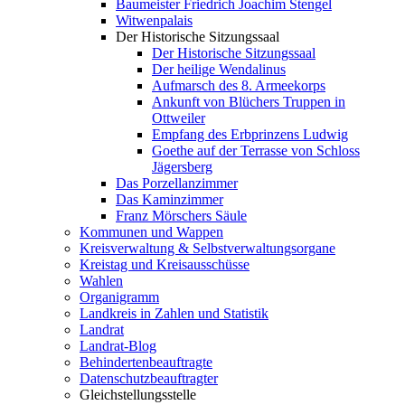
Baumeister Friedrich Joachim Stengel
Witwenpalais
Der Historische Sitzungssaal
Der Historische Sitzungssaal
Der heilige Wendalinus
Aufmarsch des 8. Armeekorps
Ankunft von Blüchers Truppen in
Ottweiler
Empfang des Erbprinzens Ludwig
Goethe auf der Terrasse von Schloss
Jägersberg
Das Porzellanzimmer
Das Kaminzimmer
Franz Mörschers Säule
Kommunen und Wappen
Kreisverwaltung & Selbstverwaltungsorgane
Kreistag und Kreisausschüsse
Wahlen
Organigramm
Landkreis in Zahlen und Statistik
Landrat
Landrat-Blog
Behindertenbeauftragte
Datenschutzbeauftragter
Gleichstellungsstelle