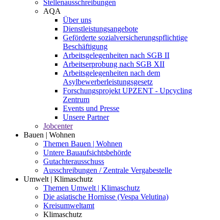
Stellenausschreibungen
AQA
Über uns
Dienstleistungsangebote
Geförderte sozialversicherungspflichtige
Beschäftigung
Arbeitsgelegenheiten nach SGB II
Arbeitserprobung nach SGB XII
Arbeitsgelegenheiten nach dem
Asylbewerberleistungsgesetz
Forschungsprojekt UPZENT - Upcycling
Zentrum
Events und Presse
Unsere Partner
Jobcenter
Bauen | Wohnen
Themen Bauen | Wohnen
Untere Bauaufsichtsbehörde
Gutachterausschuss
Ausschreibungen / Zentrale Vergabestelle
Umwelt | Klimaschutz
Themen Umwelt | Klimaschutz
Die asiatische Hornisse (Vespa Velutina)
Kreisumweltamt
Klimaschutz