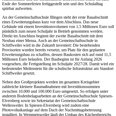
Ende der Sommerferien fertiggestellt sein und den Schulalltag
spürbar aufwerten.
An der Gemeinschaftsschule Illingen steht der erste Bauabschnitt
eines Erweiterungsbaus kurz vor dem Abschluss. Das neue
Gebäude mit einem Investitionsvolumen von 1,5 Millionen Euro soll
pünktlich zum neuen Schuljahr in Betrieb genommen werden.
Direkt im Anschluss beginnt der zweite Bauabschnitt mit dem
Neubau einer Mensa. Auch an der Gemeinschaftsschule in
Schiffweiler wird in die Zukunft investiert: Die bestehenden
Provisorien wurden bereits versetzt, um Platz für den geplanten
Erweiterungsbau zu schaffen, dessen Baukosten sich auf rund 11,5
Millionen Euro belaufen. Der Baubeginn ist für Anfang 2026
vorgesehen, die Fertigstellung im Schuljahr 2027/28. Damit wird ein
bedeutender Meilenstein für die schulische Infrastruktur am Standort
Schiffweiler gesetzt.
Neben den Großprojekten werden im gesamten Kreisgebiet
zahlreiche kleinere Baumaßnahmen mit Investitionssummen
zwischen 10.000 und 100.000 Euro umgesetzt. So erfolgen unter
anderem Bodenbelagsarbeiten an der Gemeinschaftsschule Spiesen-
Elversberg sowie im Sekretariat der Gemeinschaftsschule
Wellesweiler. In Spiesen-Elversberg wird zudem eine
Photovoltaikanlage auf dem Dach der Nachmittagsbetreuung
installiert. In Wemmetsweiler läuft der Umbau des Küchenbereichs