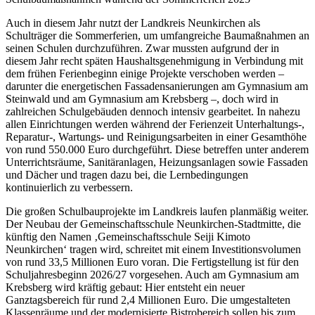
Auch in diesem Jahr nutzt der Landkreis Neunkirchen als
Schulträger die Sommerferien, um umfangreiche Baumaßnahmen an
seinen Schulen durchzuführen. Zwar mussten aufgrund der in
diesem Jahr recht späten Haushaltsgenehmigung in Verbindung mit
dem frühen Ferienbeginn einige Projekte verschoben werden –
darunter die energetischen Fassadensanierungen am Gymnasium am
Steinwald und am Gymnasium am Krebsberg –, doch wird in
zahlreichen Schulgebäuden dennoch intensiv gearbeitet. In nahezu
allen Einrichtungen werden während der Ferienzeit Unterhaltungs-,
Reparatur-, Wartungs- und Reinigungsarbeiten in einer Gesamthöhe
von rund 550.000 Euro durchgeführt. Diese betreffen unter anderem
Unterrichtsräume, Sanitäranlagen, Heizungsanlagen sowie Fassaden
und Dächer und tragen dazu bei, die Lernbedingungen
kontinuierlich zu verbessern.
Die großen Schulbauprojekte im Landkreis laufen planmäßig weiter.
Der Neubau der Gemeinschaftsschule Neunkirchen-Stadtmitte, die
künftig den Namen ‚Gemeinschaftsschule Seiji Kimoto
Neunkirchen‘ tragen wird, schreitet mit einem Investitionsvolumen
von rund 33,5 Millionen Euro voran. Die Fertigstellung ist für den
Schuljahresbeginn 2026/27 vorgesehen. Auch am Gymnasium am
Krebsberg wird kräftig gebaut: Hier entsteht ein neuer
Ganztagsbereich für rund 2,4 Millionen Euro. Die umgestalteten
Klassenräume und der modernisierte Bistrobereich sollen bis zum