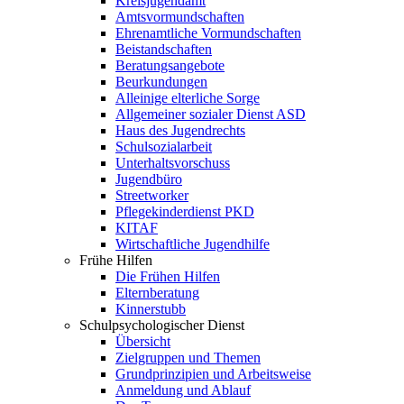
Kreisjugendamt
Amtsvormundschaften
Ehrenamtliche Vormundschaften
Beistandschaften
Beratungsangebote
Beurkundungen
Alleinige elterliche Sorge
Allgemeiner sozialer Dienst ASD
Haus des Jugendrechts
Schulsozialarbeit
Unterhaltsvorschuss
Jugendbüro
Streetworker
Pflegekinderdienst PKD
KITAF
Wirtschaftliche Jugendhilfe
Frühe Hilfen
Die Frühen Hilfen
Elternberatung
Kinnerstubb
Schulpsychologischer Dienst
Übersicht
Zielgruppen und Themen
Grundprinzipien und Arbeitsweise
Anmeldung und Ablauf