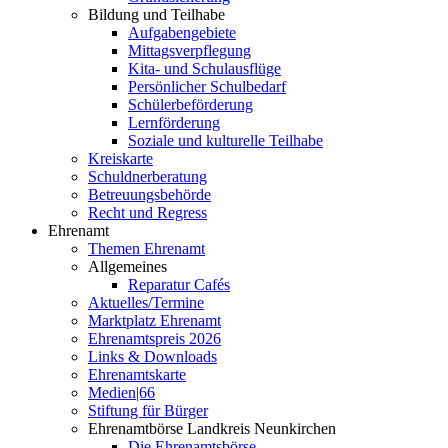
Bildung und Teilhabe
Aufgabengebiete
Mittagsverpflegung
Kita- und Schulausflüge
Persönlicher Schulbedarf
Schülerbeförderung
Lernförderung
Soziale und kulturelle Teilhabe
Kreiskarte
Schuldnerberatung
Betreuungsbehörde
Recht und Regress
Ehrenamt
Themen Ehrenamt
Allgemeines
Reparatur Cafés
Aktuelles/Termine
Marktplatz Ehrenamt
Ehrenamtspreis 2026
Links & Downloads
Ehrenamtskarte
Medien|66
Stiftung für Bürger
Ehrenamtbörse Landkreis Neunkirchen
Die Ehrenamtsbörse