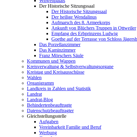
Witwenpalais
Der Historische Sitzungssaal
Der Historische Sitzungssaal
Der heilige Wendalinus
Aufmarsch des 8. Armeekorps
Ankunft von Blüchers Truppen in Ottweiler
Empfang des Erbprinzens Ludwig
Goethe auf der Terrasse von Schloss Jägers
Das Porzellanzimmer
Das Kaminzimmer
Franz Mörschers Säule
Kommunen und Wappen
Kreisverwaltung & Selbstverwaltungsorgane
Kreistag und Kreisausschüsse
Wahlen
Organigramm
Landkreis in Zahlen und Statistik
Landrat
Landrat-Blog
Behindertenbeauftragte
Datenschutzbeauftragter
Gleichstellungsstelle
Aufgaben
Vereinbarkeit Familie und Beruf
Werbung