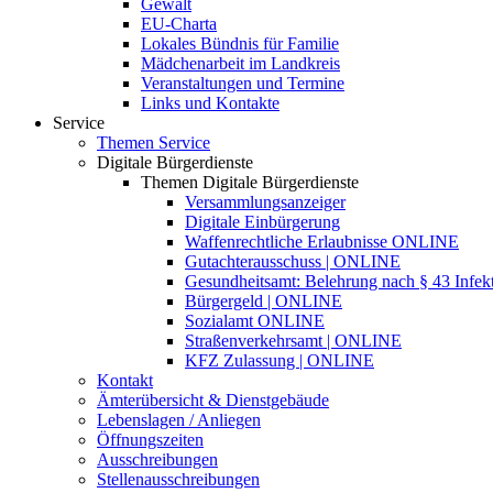
Gewalt
EU-Charta
Lokales Bündnis für Familie
Mädchenarbeit im Landkreis
Veranstaltungen und Termine
Links und Kontakte
Service
Themen Service
Digitale Bürgerdienste
Themen Digitale Bürgerdienste
Versammlungsanzeiger
Digitale Einbürgerung
Waffenrechtliche Erlaubnisse ONLINE
Gutachterausschuss | ONLINE
Gesundheitsamt: Belehrung nach § 43 Infek
Bürgergeld | ONLINE
Sozialamt ONLINE
Straßenverkehrsamt | ONLINE
KFZ Zulassung | ONLINE
Kontakt
Ämterübersicht & Dienstgebäude
Lebenslagen / Anliegen
Öffnungszeiten
Ausschreibungen
Stellenausschreibungen