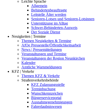
Leichte Sprache
Allgemein
Behindertenbeauftragte
Leitstelle Älter werden
Senioren-Lotsen und Senioren-Lotsinnen
Unterstützung im Alltag
Schwer-Behinderten-Ausweis
Der Soziale Dienst
Neuigkeiten | Termine
Themen Neuigkeiten & Termine
AfOe Pressestelle/Öffentlichkeitsarbeit
News | Pressemitteilungen
Veranstaltungen und Termine
Veranstaltungen der Region Neunkirchen
Kalender
Amtliche Warnmeldungen
KFZ | Verkehr
Themen KFZ & Verkehr
Straßenverkehrsbehörde
KFZ Zulassungsstelle
Terminbuchung
Wunschkennzeichen
Bürgerserviceportal
Ausnahmegenehmigungen
Fahrerlaubniswesen