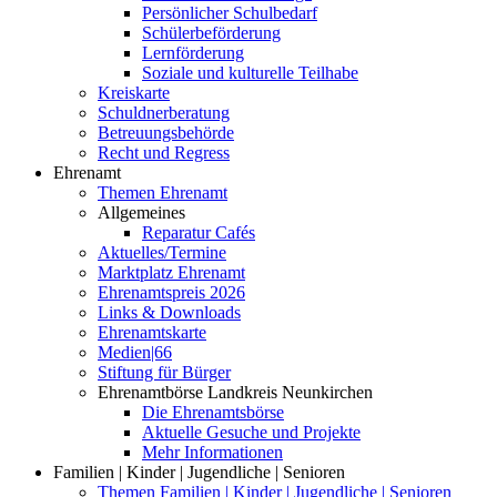
Persönlicher Schulbedarf
Schülerbeförderung
Lernförderung
Soziale und kulturelle Teilhabe
Kreiskarte
Schuldnerberatung
Betreuungsbehörde
Recht und Regress
Ehrenamt
Themen Ehrenamt
Allgemeines
Reparatur Cafés
Aktuelles/Termine
Marktplatz Ehrenamt
Ehrenamtspreis 2026
Links & Downloads
Ehrenamtskarte
Medien|66
Stiftung für Bürger
Ehrenamtbörse Landkreis Neunkirchen
Die Ehrenamtsbörse
Aktuelle Gesuche und Projekte
Mehr Informationen
Familien | Kinder | Jugendliche | Senioren
Themen Familien | Kinder | Jugendliche | Senioren