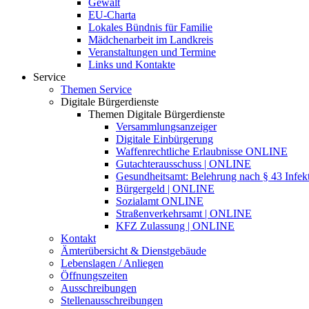
Gewalt
EU-Charta
Lokales Bündnis für Familie
Mädchenarbeit im Landkreis
Veranstaltungen und Termine
Links und Kontakte
Service
Themen Service
Digitale Bürgerdienste
Themen Digitale Bürgerdienste
Versammlungsanzeiger
Digitale Einbürgerung
Waffenrechtliche Erlaubnisse ONLINE
Gutachterausschuss | ONLINE
Gesundheitsamt: Belehrung nach § 43 Infek
Bürgergeld | ONLINE
Sozialamt ONLINE
Straßenverkehrsamt | ONLINE
KFZ Zulassung | ONLINE
Kontakt
Ämterübersicht & Dienstgebäude
Lebenslagen / Anliegen
Öffnungszeiten
Ausschreibungen
Stellenausschreibungen