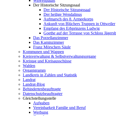
Witwenpalais
Der Historische Sitzungssaal
Der Historische Sitzungssaal
Der heilige Wendalinus
Aufmarsch des 8. Armeekorps
Ankunft von Blüchers Truppen in Ottweiler
Empfang des Erbprinzens Ludwig
Goethe auf der Terrasse von Schloss Jägers
Das Porzellanzimmer
Das Kaminzimmer
Franz Mörschers Säule
Kommunen und Wappen
Kreisverwaltung & Selbstverwaltungsorgane
Kreistag und Kreisausschüsse
Wahlen
Organigramm
Landkreis in Zahlen und Statistik
Landrat
Landrat-Blog
Behindertenbeauftragte
Datenschutzbeauftragter
Gleichstellungsstelle
Aufgaben
Vereinbarkeit Familie und Beruf
Werbung