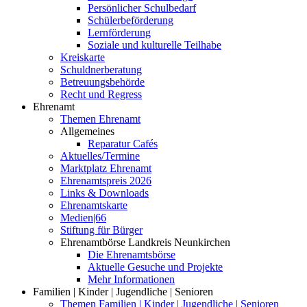
Persönlicher Schulbedarf
Schülerbeförderung
Lernförderung
Soziale und kulturelle Teilhabe
Kreiskarte
Schuldnerberatung
Betreuungsbehörde
Recht und Regress
Ehrenamt
Themen Ehrenamt
Allgemeines
Reparatur Cafés
Aktuelles/Termine
Marktplatz Ehrenamt
Ehrenamtspreis 2026
Links & Downloads
Ehrenamtskarte
Medien|66
Stiftung für Bürger
Ehrenamtbörse Landkreis Neunkirchen
Die Ehrenamtsbörse
Aktuelle Gesuche und Projekte
Mehr Informationen
Familien | Kinder | Jugendliche | Senioren
Themen Familien | Kinder | Jugendliche | Senioren