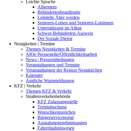
Leichte Sprache
Allgemein
Behindertenbeauftragte
Leitstelle Älter werden
Senioren-Lotsen und Senioren-Lotsinnen
Unterstützung im Alltag
Schwer-Behinderten-Ausweis
Der Soziale Dienst
Neuigkeiten | Termine
Themen Neuigkeiten & Termine
AfOe Pressestelle/Öffentlichkeitsarbeit
News | Pressemitteilungen
Veranstaltungen und Termine
Veranstaltungen der Region Neunkirchen
Kalender
Amtliche Warnmeldungen
KFZ | Verkehr
Themen KFZ & Verkehr
Straßenverkehrsbehörde
KFZ Zulassungsstelle
Terminbuchung
Wunschkennzeichen
Bürgerserviceportal
Ausnahmegenehmigungen
Fahrerlaubniswesen