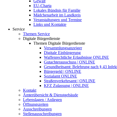
Gewalt
EU-Charta
Lokales Bündnis für Familie
Mädchenarbeit im Landkreis
Veranstaltungen und Termine
Links und Kontakte
Service
Themen Service
Digitale Bürgerdienste
Themen Digitale Bürgerdienste
Versammlungsanzeiger
Digitale Einbürgerung
Waffenrechtliche Erlaubnisse ONLINE
Gutachterausschuss | ONLINE
Gesundheitsamt: Belehrung nach § 43 Infek
Bürgergeld | ONLINE
Sozialamt ONLINE
Straßenverkehrsamt | ONLINE
KFZ Zulassung | ONLINE
Kontakt
Ämterübersicht & Dienstgebäude
Lebenslagen / Anliegen
Öffnungszeiten
Ausschreibungen
Stellenausschreibungen