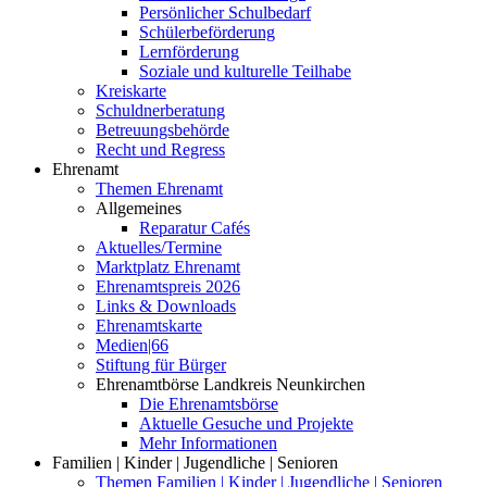
Persönlicher Schulbedarf
Schülerbeförderung
Lernförderung
Soziale und kulturelle Teilhabe
Kreiskarte
Schuldnerberatung
Betreuungsbehörde
Recht und Regress
Ehrenamt
Themen Ehrenamt
Allgemeines
Reparatur Cafés
Aktuelles/Termine
Marktplatz Ehrenamt
Ehrenamtspreis 2026
Links & Downloads
Ehrenamtskarte
Medien|66
Stiftung für Bürger
Ehrenamtbörse Landkreis Neunkirchen
Die Ehrenamtsbörse
Aktuelle Gesuche und Projekte
Mehr Informationen
Familien | Kinder | Jugendliche | Senioren
Themen Familien | Kinder | Jugendliche | Senioren