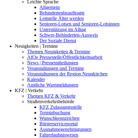
Leichte Sprache
Allgemein
Behindertenbeauftragte
Leitstelle Älter werden
Senioren-Lotsen und Senioren-Lotsinnen
Unterstützung im Alltag
Schwer-Behinderten-Ausweis
Der Soziale Dienst
Neuigkeiten | Termine
Themen Neuigkeiten & Termine
AfOe Pressestelle/Öffentlichkeitsarbeit
News | Pressemitteilungen
Veranstaltungen und Termine
Veranstaltungen der Region Neunkirchen
Kalender
Amtliche Warnmeldungen
KFZ | Verkehr
Themen KFZ & Verkehr
Straßenverkehrsbehörde
KFZ Zulassungsstelle
Terminbuchung
Wunschkennzeichen
Bürgerserviceportal
Ausnahmegenehmigungen
Fahrerlaubniswesen