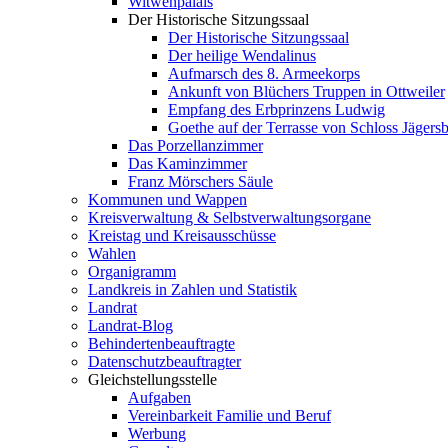
Witwenpalais
Der Historische Sitzungssaal
Der Historische Sitzungssaal
Der heilige Wendalinus
Aufmarsch des 8. Armeekorps
Ankunft von Blüchers Truppen in Ottweiler
Empfang des Erbprinzens Ludwig
Goethe auf der Terrasse von Schloss Jägers
Das Porzellanzimmer
Das Kaminzimmer
Franz Mörschers Säule
Kommunen und Wappen
Kreisverwaltung & Selbstverwaltungsorgane
Kreistag und Kreisausschüsse
Wahlen
Organigramm
Landkreis in Zahlen und Statistik
Landrat
Landrat-Blog
Behindertenbeauftragte
Datenschutzbeauftragter
Gleichstellungsstelle
Aufgaben
Vereinbarkeit Familie und Beruf
Werbung