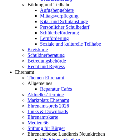
Bildung und Teilhabe
Aufgabengebiete
Mittagsverpflegung
Kita- und Schulausflüge
Persönlicher Schulbedarf
Schülerbeförderung
Lernförderung
Soziale und kulturelle Teilhabe
Kreiskarte
Schuldnerberatung
Betreuungsbehörde
Recht und Regress
Ehrenamt
Themen Ehrenamt
Allgemeines
Reparatur Cafés
Aktuelles/Termine
Marktplatz Ehrenamt
Ehrenamtspreis 2026
Links & Downloads
Ehrenamtskarte
Medien|66
Stiftung für Bürger
Ehrenamtbörse Landkreis Neunkirchen
Die Ehrenamtsbörse