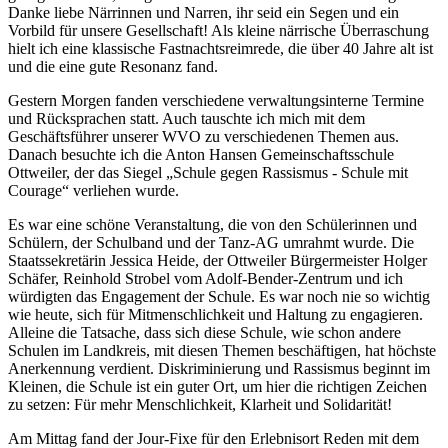
Danke liebe Närrinnen und Narren, ihr seid ein Segen und ein
Vorbild für unsere Gesellschaft! Als kleine närrische Überraschung
hielt ich eine klassische Fastnachtsreimrede, die über 40 Jahre alt ist
und die eine gute Resonanz fand.
Gestern Morgen fanden verschiedene verwaltungsinterne Termine
und Rücksprachen statt. Auch tauschte ich mich mit dem
Geschäftsführer unserer WVO zu verschiedenen Themen aus.
Danach besuchte ich die Anton Hansen Gemeinschaftsschule
Ottweiler, der das Siegel „Schule gegen Rassismus - Schule mit
Courage“ verliehen wurde.
Es war eine schöne Veranstaltung, die von den Schülerinnen und
Schülern, der Schulband und der Tanz-AG umrahmt wurde. Die
Staatssekretärin Jessica Heide, der Ottweiler Bürgermeister Holger
Schäfer, Reinhold Strobel vom Adolf-Bender-Zentrum und ich
würdigten das Engagement der Schule. Es war noch nie so wichtig
wie heute, sich für Mitmenschlichkeit und Haltung zu engagieren.
Alleine die Tatsache, dass sich diese Schule, wie schon andere
Schulen im Landkreis, mit diesen Themen beschäftigen, hat höchste
Anerkennung verdient. Diskriminierung und Rassismus beginnt im
Kleinen, die Schule ist ein guter Ort, um hier die richtigen Zeichen
zu setzen: Für mehr Menschlichkeit, Klarheit und Solidarität!
Am Mittag fand der Jour-Fixe für den Erlebnisort Reden mit dem