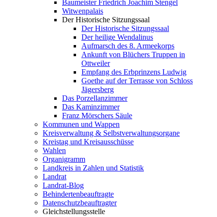
Baumeister Friedrich Joachim Stengel
Witwenpalais
Der Historische Sitzungssaal
Der Historische Sitzungssaal
Der heilige Wendalinus
Aufmarsch des 8. Armeekorps
Ankunft von Blüchers Truppen in
Ottweiler
Empfang des Erbprinzens Ludwig
Goethe auf der Terrasse von Schloss
Jägersberg
Das Porzellanzimmer
Das Kaminzimmer
Franz Mörschers Säule
Kommunen und Wappen
Kreisverwaltung & Selbstverwaltungsorgane
Kreistag und Kreisausschüsse
Wahlen
Organigramm
Landkreis in Zahlen und Statistik
Landrat
Landrat-Blog
Behindertenbeauftragte
Datenschutzbeauftragter
Gleichstellungsstelle