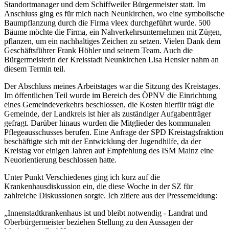
Standortmanager und dem Schiffweiler Bürgermeister statt. Im
Anschluss ging es für mich nach Neunkirchen, wo eine symbolische
Baumpflanzung durch die Firma vleex durchgeführt wurde. 500
Bäume möchte die Firma, ein Nahverkehrsunternehmen mit Zügen,
pflanzen, um ein nachhaltiges Zeichen zu setzen. Vielen Dank dem
Geschäftsführer Frank Höhler und seinem Team. Auch die
Bürgermeisterin der Kreisstadt Neunkirchen Lisa Hensler nahm an
diesem Termin teil.
Der Abschluss meines Arbeitstages war die Sitzung des Kreistages.
Im öffentlichen Teil wurde im Bereich des ÖPNV die Einrichtung
eines Gemeindeverkehrs beschlossen, die Kosten hierfür trägt die
Gemeinde, der Landkreis ist hier als zuständiger Aufgabenträger
gefragt. Darüber hinaus wurden die Mitglieder des kommunalen
Pflegeausschusses berufen. Eine Anfrage der SPD Kreistagsfraktion
beschäftigte sich mit der Entwicklung der Jugendhilfe, da der
Kreistag vor einigen Jahren auf Empfehlung des ISM Mainz eine
Neuorientierung beschlossen hatte.
Unter Punkt Verschiedenes ging ich kurz auf die
Krankenhausdiskussion ein, die diese Woche in der SZ für
zahlreiche Diskussionen sorgte. Ich zitiere aus der Pressemeldung:
„Innenstadtkrankenhaus ist und bleibt notwendig - Landrat und
Oberbürgermeister beziehen Stellung zu den Aussagen der