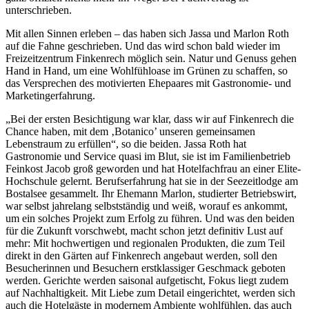
unterschrieben.
Mit allen Sinnen erleben – das haben sich Jassa und Marlon Roth
auf die Fahne geschrieben. Und das wird schon bald wieder im
Freizeitzentrum Finkenrech möglich sein. Natur und Genuss gehen
Hand in Hand, um eine Wohlfühloase im Grünen zu schaffen, so
das Versprechen des motivierten Ehepaares mit Gastronomie- und
Marketingerfahrung.
„Bei der ersten Besichtigung war klar, dass wir auf Finkenrech die
Chance haben, mit dem ‚Botanico’ unseren gemeinsamen
Lebenstraum zu erfüllen“, so die beiden. Jassa Roth hat
Gastronomie und Service quasi im Blut, sie ist im Familienbetrieb
Feinkost Jacob groß geworden und hat Hotelfachfrau an einer Elite-
Hochschule gelernt. Berufserfahrung hat sie in der Seezeitlodge am
Bostalsee gesammelt. Ihr Ehemann Marlon, studierter Betriebswirt,
war selbst jahrelang selbstständig und weiß, worauf es ankommt,
um ein solches Projekt zum Erfolg zu führen. Und was den beiden
für die Zukunft vorschwebt, macht schon jetzt definitiv Lust auf
mehr: Mit hochwertigen und regionalen Produkten, die zum Teil
direkt in den Gärten auf Finkenrech angebaut werden, soll den
Besucherinnen und Besuchern erstklassiger Geschmack geboten
werden. Gerichte werden saisonal aufgetischt, Fokus liegt zudem
auf Nachhaltigkeit. Mit Liebe zum Detail eingerichtet, werden sich
auch die Hotelgäste in modernem Ambiente wohlfühlen, das auch