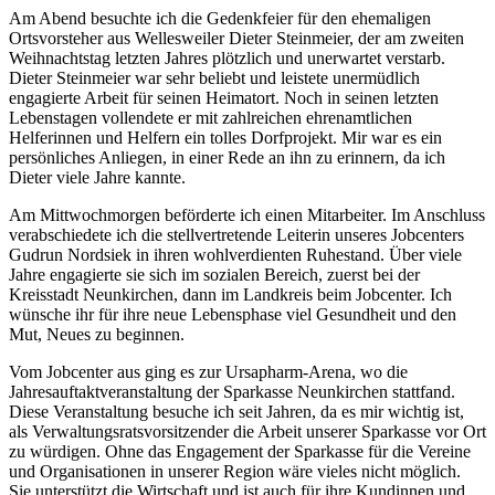
Am Abend besuchte ich die Gedenkfeier für den ehemaligen
Ortsvorsteher aus Wellesweiler Dieter Steinmeier, der am zweiten
Weihnachtstag letzten Jahres plötzlich und unerwartet verstarb.
Dieter Steinmeier war sehr beliebt und leistete unermüdlich
engagierte Arbeit für seinen Heimatort. Noch in seinen letzten
Lebenstagen vollendete er mit zahlreichen ehrenamtlichen
Helferinnen und Helfern ein tolles Dorfprojekt. Mir war es ein
persönliches Anliegen, in einer Rede an ihn zu erinnern, da ich
Dieter viele Jahre kannte.
Am Mittwochmorgen beförderte ich einen Mitarbeiter. Im Anschluss
verabschiedete ich die stellvertretende Leiterin unseres Jobcenters
Gudrun Nordsiek in ihren wohlverdienten Ruhestand. Über viele
Jahre engagierte sie sich im sozialen Bereich, zuerst bei der
Kreisstadt Neunkirchen, dann im Landkreis beim Jobcenter. Ich
wünsche ihr für ihre neue Lebensphase viel Gesundheit und den
Mut, Neues zu beginnen.
Vom Jobcenter aus ging es zur Ursapharm-Arena, wo die
Jahresauftaktveranstaltung der Sparkasse Neunkirchen stattfand.
Diese Veranstaltung besuche ich seit Jahren, da es mir wichtig ist,
als Verwaltungsratsvorsitzender die Arbeit unserer Sparkasse vor Ort
zu würdigen. Ohne das Engagement der Sparkasse für die Vereine
und Organisationen in unserer Region wäre vieles nicht möglich.
Sie unterstützt die Wirtschaft und ist auch für ihre Kundinnen und