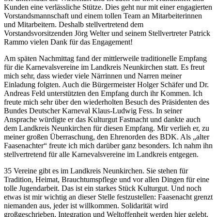
Kunden eine verlässliche Stütze. Dies geht nur mit einer engagierten
Vorstandsmannschaft und einem tollen Team an Mitarbeiterinnen
und Mitarbeitern. Deshalb stellvertretend dem
Vorstandsvorsitzenden Jörg Welter und seinem Stellvertreter Patrick
Rammo vielen Dank für das Engagement!
Am späten Nachmittag fand der mittlerweile traditionelle Empfang
für die Karnevalsvereine im Landkreis Neunkirchen statt. Es freut
mich sehr, dass wieder viele Närrinnen und Narren meiner
Einladung folgten. Auch die Bürgermeister Holger Schäfer und Dr.
Andreas Feld unterstützten den Empfang durch ihr Kommen. Ich
freute mich sehr über den wiederholten Besuch des Präsidenten des
Bundes Deutscher Karneval Klaus-Ludwig Fess. In seiner
Ansprache würdigte er das Kulturgut Fastnacht und dankte auch
dem Landkreis Neunkirchen für diesen Empfang. Mir verlieh er, zu
meiner großen Überraschung, den Ehrenorden des BDK. Als „alter
Faasenachter“ freute ich mich darüber ganz besonders. Ich nahm ihn
stellvertretend für alle Karnevalsvereine im Landkreis entgegen.
35 Vereine gibt es im Landkreis Neunkirchen. Sie stehen für
Tradition, Heimat, Brauchtumspflege und vor allen Dingen für eine
tolle Jugendarbeit. Das ist ein starkes Stück Kulturgut. Und noch
etwas ist mir wichtig an dieser Stelle festzustellen: Faasenacht grenzt
niemanden aus, jeder ist willkommen. Solidarität wird
großgeschrieben, Integration und Weltoffenheit werden hier gelebt.