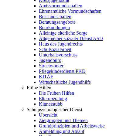
Kreisjugendamt
Amtsvormundschaften
Ehrenamtliche Vormundschaften
Beistandschaften
Beratungsangebote
Beurkundungen
Alleinige elterliche Sorge
Allgemeiner sozialer Dienst ASD
Haus des Jugendrechts
Schulsozialarbeit
Unterhaltsvorschuss
Jugendbüro
Streetworker
Pflegekinderdienst PKD
KITAF
Wirtschaftliche Jugendhilfe
Frühe Hilfen
Die Frühen Hilfen
Elternberatung
Kinnerstubb
Schulpsychologischer Dienst
Übersicht
Zielgruppen und Themen
Grundprinzipien und Arbeitsweise
Anmeldung und Ablauf