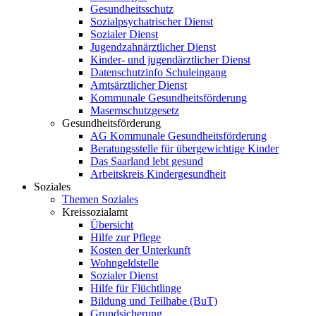
Gesundheitsschutz
Sozialpsychatrischer Dienst
Sozialer Dienst
Jugendzahnärztlicher Dienst
Kinder- und jugendärztlicher Dienst
Datenschutzinfo Schuleingang
Amtsärztlicher Dienst
Kommunale Gesundheitsförderung
Masernschutzgesetz
Gesundheitsförderung
AG Kommunale Gesundheitsförderung
Beratungsstelle für übergewichtige Kinder
Das Saarland lebt gesund
Arbeitskreis Kindergesundheit
Soziales
Themen Soziales
Kreissozialamt
Übersicht
Hilfe zur Pflege
Kosten der Unterkunft
Wohngeldstelle
Sozialer Dienst
Hilfe für Flüchtlinge
Bildung und Teilhabe (BuT)
Grundsicherung