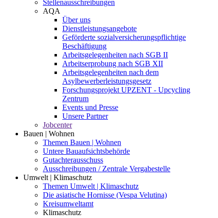
Stellenausschreibungen
AQA
Über uns
Dienstleistungsangebote
Geförderte sozialversicherungspflichtige
Beschäftigung
Arbeitsgelegenheiten nach SGB II
Arbeitserprobung nach SGB XII
Arbeitsgelegenheiten nach dem
Asylbewerberleistungsgesetz
Forschungsprojekt UPZENT - Upcycling
Zentrum
Events und Presse
Unsere Partner
Jobcenter
Bauen | Wohnen
Themen Bauen | Wohnen
Untere Bauaufsichtsbehörde
Gutachterausschuss
Ausschreibungen / Zentrale Vergabestelle
Umwelt | Klimaschutz
Themen Umwelt | Klimaschutz
Die asiatische Hornisse (Vespa Velutina)
Kreisumweltamt
Klimaschutz