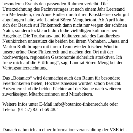
besonderen Events den passenden Rahmen verleiht. Die
Unterzeichnung des Pachtvertrages ist nach einem Jahr Leerstand
ein Meilenstein, den Anne Endler durch ihren Kioskbetrieb sehr gut
abgefangen hatte, wie Landrat Sören Meng betont. Ab April lohnt
sich der Besuch auf Finkenrech dann nicht nur wegen der schönen
Natur, sondern lockt auch durch die vielfältigen kulinarischen
Angebote. Die Tourismus- und Kulturzentrale des Landkreises
Neunkirchen unterstützt die beiden bei ihrem Vorhaben. „Jassa und
Marlon Roth bringen mit ihrem Team wieder frischen Wind in
unsere grüne Oase Finkenrech und machen den Ort mit der
hochwertigen, regionalen Gastronomie sicherlich attraktiver. Ich
freue mich auf die Eröffnung“, sagt Landrat Sören Meng bei der
Vertragsunterzeichnung.
Das „Botanico“ wird demnächst auch den Raum für besondere
Feierlichkeiten bieten, Hochzeitsmessen wurden schon besucht.
Außerdem sind die beiden Pächter auf der Suche nach weiteren
zuverlässigen Mitarbeiterinnen und Mitarbeitern.
Weitere Infos unter E-Mail info@botanico-finkenrech.de oder
Telefon (01 57) 83 51 69 48."
Danach nahm ich an einer Informationsveranstaltung der VSE teil.