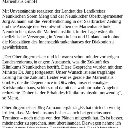
Marienhaus GmbH
Mit Unverständnis reagieren der Landrat des Landkreises
Neunkirchen Sören Meng und der Neunkircher Oberbürgermeister
Jörg Aumann auf die Veröffentlichung in der Saarbrücker Zeitung
und die Aussage des Verantwortlichen der Marienhausklinik
Neunkirchen, dass die Marienhausklinik in der Lage wäre, die
medizinische Versorgung in Neunkirchen und Umland auch ohne
die Kapazitäten des Innenstadtkrankenhauses der Diakonie zu
gewährleisten.
„Der Oberbürgermeister und ich waren schon mit der vorherigen
Landesregierung in engem Austausch, was die Zukunft des
Klinikums Neunkirchen betrifft. Diese Gespräche wurden mit dem
Minister Dr. Jung fortgesetzt. Unser Wunsch ist eine tragfähige
Lösung für die Zukunft. Leider war es gerade die Marienhaus
GmbH, die die Dependance in Ottweiler, unser ehemaliges
Kreiskrankenhaus, schloss und damit das wohnortnahe Angebot
reduzierte. Daher ist der Erhalt des Klinikums absolut notwendig“,
so Meng.
Oberbürgermeister Jörg Aumann ergänzt: „Es hat mich ein wenig
irritiert, dass Marienhaus uns bisher – auch bei gemeinsamen
Terminen – noch nichts von den Plänen mitgeteilt hat. Es ist besser,
miteinander zu sprechen, statt übereinander. Deswegen nehme ich