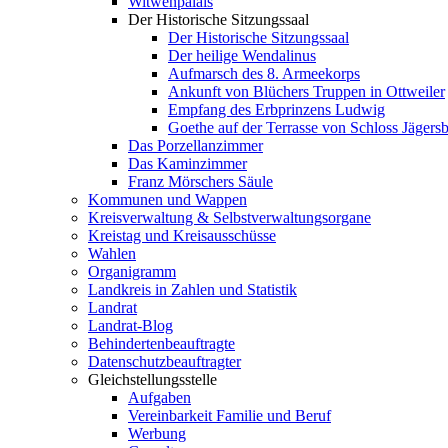
Witwenpalais
Der Historische Sitzungssaal
Der Historische Sitzungssaal
Der heilige Wendalinus
Aufmarsch des 8. Armeekorps
Ankunft von Blüchers Truppen in Ottweiler
Empfang des Erbprinzens Ludwig
Goethe auf der Terrasse von Schloss Jägers
Das Porzellanzimmer
Das Kaminzimmer
Franz Mörschers Säule
Kommunen und Wappen
Kreisverwaltung & Selbstverwaltungsorgane
Kreistag und Kreisausschüsse
Wahlen
Organigramm
Landkreis in Zahlen und Statistik
Landrat
Landrat-Blog
Behindertenbeauftragte
Datenschutzbeauftragter
Gleichstellungsstelle
Aufgaben
Vereinbarkeit Familie und Beruf
Werbung