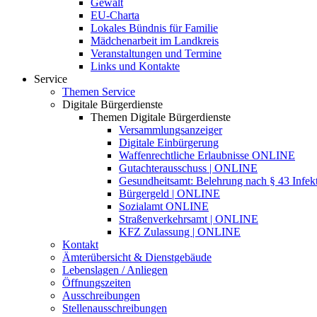
Gewalt
EU-Charta
Lokales Bündnis für Familie
Mädchenarbeit im Landkreis
Veranstaltungen und Termine
Links und Kontakte
Service
Themen Service
Digitale Bürgerdienste
Themen Digitale Bürgerdienste
Versammlungsanzeiger
Digitale Einbürgerung
Waffenrechtliche Erlaubnisse ONLINE
Gutachterausschuss | ONLINE
Gesundheitsamt: Belehrung nach § 43 Infek
Bürgergeld | ONLINE
Sozialamt ONLINE
Straßenverkehrsamt | ONLINE
KFZ Zulassung | ONLINE
Kontakt
Ämterübersicht & Dienstgebäude
Lebenslagen / Anliegen
Öffnungszeiten
Ausschreibungen
Stellenausschreibungen