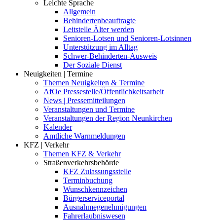
Leichte Sprache
Allgemein
Behindertenbeauftragte
Leitstelle Älter werden
Senioren-Lotsen und Senioren-Lotsinnen
Unterstützung im Alltag
Schwer-Behinderten-Ausweis
Der Soziale Dienst
Neuigkeiten | Termine
Themen Neuigkeiten & Termine
AfOe Pressestelle/Öffentlichkeitsarbeit
News | Pressemitteilungen
Veranstaltungen und Termine
Veranstaltungen der Region Neunkirchen
Kalender
Amtliche Warnmeldungen
KFZ | Verkehr
Themen KFZ & Verkehr
Straßenverkehrsbehörde
KFZ Zulassungsstelle
Terminbuchung
Wunschkennzeichen
Bürgerserviceportal
Ausnahmegenehmigungen
Fahrerlaubniswesen