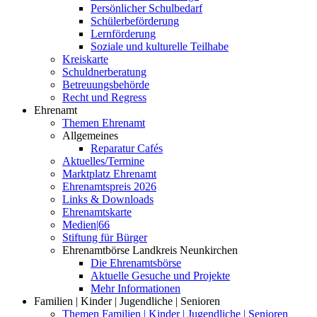
Persönlicher Schulbedarf
Schülerbeförderung
Lernförderung
Soziale und kulturelle Teilhabe
Kreiskarte
Schuldnerberatung
Betreuungsbehörde
Recht und Regress
Ehrenamt
Themen Ehrenamt
Allgemeines
Reparatur Cafés
Aktuelles/Termine
Marktplatz Ehrenamt
Ehrenamtspreis 2026
Links & Downloads
Ehrenamtskarte
Medien|66
Stiftung für Bürger
Ehrenamtbörse Landkreis Neunkirchen
Die Ehrenamtsbörse
Aktuelle Gesuche und Projekte
Mehr Informationen
Familien | Kinder | Jugendliche | Senioren
Themen Familien | Kinder | Jugendliche | Senioren