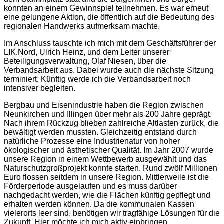
konnten an einem Gewinnspiel teilnehmen. Es war erneut
eine gelungene Aktion, die öffentlich auf die Bedeutung des
regionalen Handwerks aufmerksam machte.
Im Anschluss tauschte ich mich mit dem Geschäftsführer der
LIK.Nord, Ulrich Heinz, und dem Leiter unserer
Beteiligungsverwaltung, Olaf Niesen, über die
Verbandsarbeit aus. Dabei wurde auch die nächste Sitzung
terminiert. Künftig werde ich die Verbandsarbeit noch
intensiver begleiten.
Bergbau und Eisenindustrie haben die Region zwischen
Neunkirchen und Illingen über mehr als 200 Jahre geprägt.
Nach ihrem Rückzug blieben zahlreiche Altlasten zurück, die
bewältigt werden mussten. Gleichzeitig entstand durch
natürliche Prozesse eine Industrienatur von hoher
ökologischer und ästhetischer Qualität. Im Jahr 2007 wurde
unsere Region in einem Wettbewerb ausgewählt und das
Naturschutzgroßprojekt konnte starten. Rund zwölf Millionen
Euro flossen seitdem in unsere Region. Mittlerweile ist die
Förderperiode ausgelaufen und es muss darüber
nachgedacht werden, wie die Flächen künftig gepflegt und
erhalten werden können. Da die kommunalen Kassen
vielerorts leer sind, benötigen wir tragfähige Lösungen für die
Zukunft. Hier möchte ich mich aktiv einbringen.