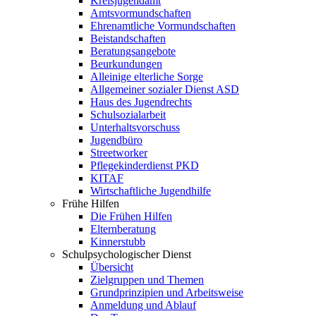
Kreisjugendamt
Amtsvormundschaften
Ehrenamtliche Vormundschaften
Beistandschaften
Beratungsangebote
Beurkundungen
Alleinige elterliche Sorge
Allgemeiner sozialer Dienst ASD
Haus des Jugendrechts
Schulsozialarbeit
Unterhaltsvorschuss
Jugendbüro
Streetworker
Pflegekinderdienst PKD
KITAF
Wirtschaftliche Jugendhilfe
Frühe Hilfen
Die Frühen Hilfen
Elternberatung
Kinnerstubb
Schulpsychologischer Dienst
Übersicht
Zielgruppen und Themen
Grundprinzipien und Arbeitsweise
Anmeldung und Ablauf