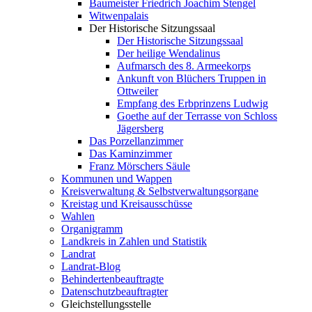
Baumeister Friedrich Joachim Stengel
Witwenpalais
Der Historische Sitzungssaal
Der Historische Sitzungssaal
Der heilige Wendalinus
Aufmarsch des 8. Armeekorps
Ankunft von Blüchers Truppen in
Ottweiler
Empfang des Erbprinzens Ludwig
Goethe auf der Terrasse von Schloss
Jägersberg
Das Porzellanzimmer
Das Kaminzimmer
Franz Mörschers Säule
Kommunen und Wappen
Kreisverwaltung & Selbstverwaltungsorgane
Kreistag und Kreisausschüsse
Wahlen
Organigramm
Landkreis in Zahlen und Statistik
Landrat
Landrat-Blog
Behindertenbeauftragte
Datenschutzbeauftragter
Gleichstellungsstelle