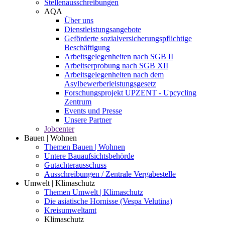
Stellenausschreibungen
AQA
Über uns
Dienstleistungsangebote
Geförderte sozialversicherungspflichtige
Beschäftigung
Arbeitsgelegenheiten nach SGB II
Arbeitserprobung nach SGB XII
Arbeitsgelegenheiten nach dem
Asylbewerberleistungsgesetz
Forschungsprojekt UPZENT - Upcycling
Zentrum
Events und Presse
Unsere Partner
Jobcenter
Bauen | Wohnen
Themen Bauen | Wohnen
Untere Bauaufsichtsbehörde
Gutachterausschuss
Ausschreibungen / Zentrale Vergabestelle
Umwelt | Klimaschutz
Themen Umwelt | Klimaschutz
Die asiatische Hornisse (Vespa Velutina)
Kreisumweltamt
Klimaschutz