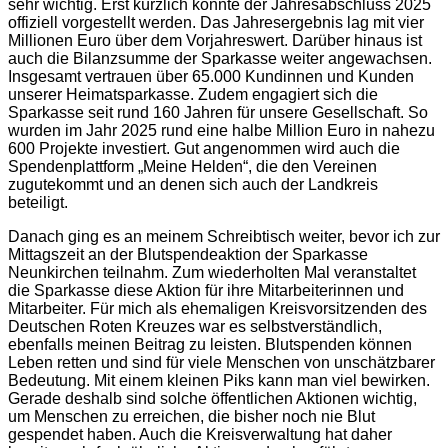
sehr wichtig. Erst kürzlich konnte der Jahresabschluss 2025
offiziell vorgestellt werden. Das Jahresergebnis lag mit vier
Millionen Euro über dem Vorjahreswert. Darüber hinaus ist
auch die Bilanzsumme der Sparkasse weiter angewachsen.
Insgesamt vertrauen über 65.000 Kundinnen und Kunden
unserer Heimatsparkasse. Zudem engagiert sich die
Sparkasse seit rund 160 Jahren für unsere Gesellschaft. So
wurden im Jahr 2025 rund eine halbe Million Euro in nahezu
600 Projekte investiert. Gut angenommen wird auch die
Spendenplattform „Meine Helden“, die den Vereinen
zugutekommt und an denen sich auch der Landkreis
beteiligt.
Danach ging es an meinem Schreibtisch weiter, bevor ich zur
Mittagszeit an der Blutspendeaktion der Sparkasse
Neunkirchen teilnahm. Zum wiederholten Mal veranstaltet
die Sparkasse diese Aktion für ihre Mitarbeiterinnen und
Mitarbeiter. Für mich als ehemaligen Kreisvorsitzenden des
Deutschen Roten Kreuzes war es selbstverständlich,
ebenfalls meinen Beitrag zu leisten. Blutspenden können
Leben retten und sind für viele Menschen von unschätzbarer
Bedeutung. Mit einem kleinen Piks kann man viel bewirken.
Gerade deshalb sind solche öffentlichen Aktionen wichtig,
um Menschen zu erreichen, die bisher noch nie Blut
gespendet haben. Auch die Kreisverwaltung hat daher