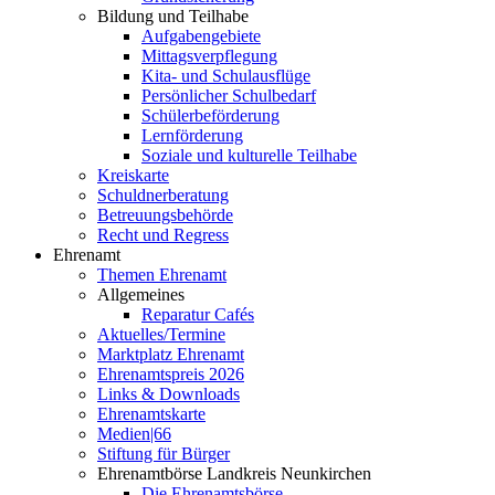
Bildung und Teilhabe
Aufgabengebiete
Mittagsverpflegung
Kita- und Schulausflüge
Persönlicher Schulbedarf
Schülerbeförderung
Lernförderung
Soziale und kulturelle Teilhabe
Kreiskarte
Schuldnerberatung
Betreuungsbehörde
Recht und Regress
Ehrenamt
Themen Ehrenamt
Allgemeines
Reparatur Cafés
Aktuelles/Termine
Marktplatz Ehrenamt
Ehrenamtspreis 2026
Links & Downloads
Ehrenamtskarte
Medien|66
Stiftung für Bürger
Ehrenamtbörse Landkreis Neunkirchen
Die Ehrenamtsbörse