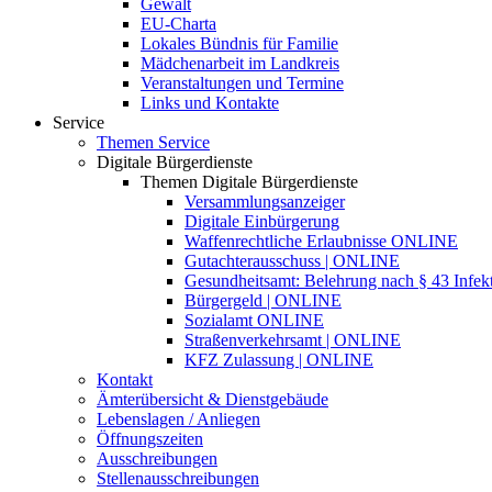
Gewalt
EU-Charta
Lokales Bündnis für Familie
Mädchenarbeit im Landkreis
Veranstaltungen und Termine
Links und Kontakte
Service
Themen Service
Digitale Bürgerdienste
Themen Digitale Bürgerdienste
Versammlungsanzeiger
Digitale Einbürgerung
Waffenrechtliche Erlaubnisse ONLINE
Gutachterausschuss | ONLINE
Gesundheitsamt: Belehrung nach § 43 Infek
Bürgergeld | ONLINE
Sozialamt ONLINE
Straßenverkehrsamt | ONLINE
KFZ Zulassung | ONLINE
Kontakt
Ämterübersicht & Dienstgebäude
Lebenslagen / Anliegen
Öffnungszeiten
Ausschreibungen
Stellenausschreibungen