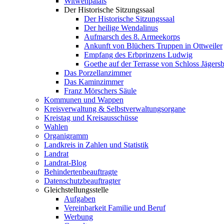
Witwenpalais
Der Historische Sitzungssaal
Der Historische Sitzungssaal
Der heilige Wendalinus
Aufmarsch des 8. Armeekorps
Ankunft von Blüchers Truppen in Ottweiler
Empfang des Erbprinzens Ludwig
Goethe auf der Terrasse von Schloss Jägers
Das Porzellanzimmer
Das Kaminzimmer
Franz Mörschers Säule
Kommunen und Wappen
Kreisverwaltung & Selbstverwaltungsorgane
Kreistag und Kreisausschüsse
Wahlen
Organigramm
Landkreis in Zahlen und Statistik
Landrat
Landrat-Blog
Behindertenbeauftragte
Datenschutzbeauftragter
Gleichstellungsstelle
Aufgaben
Vereinbarkeit Familie und Beruf
Werbung