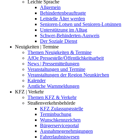
Leichte Sprache
Allgemein
Behindertenbeauftragte
Leitstelle Älter werden
Senioren-Lotsen und Senioren-Lotsinnen
Unterstützung im Alltag
Schwer-Behinderten-Ausweis
Der Soziale Dienst
Neuigkeiten | Termine
Themen Neuigkeiten & Termine
AfOe Pressestelle/Öffentlichkeitsarbeit
News | Pressemitteilungen
Veranstaltungen und Termine
Veranstaltungen der Region Neunkirchen
Kalender
Amtliche Warnmeldungen
KFZ | Verkehr
Themen KFZ & Verkehr
Straßenverkehrsbehörde
KFZ Zulassungsstelle
Terminbuchung
Wunschkennzeichen
Bürgerserviceportal
Ausnahmegenehmigungen
Fahrerlaubniswesen