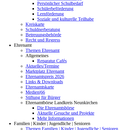
Persönlicher Schulbedarf
Schülerbeförderung
Lernförderung
Soziale und kulturelle Teilhabe
Kreiskarte
Schuldnerberatung
Betreuungsbehörde
Recht und Regress
Ehrenamt
Themen Ehrenamt
Allgemeines
Reparatur Cafés
Aktuelles/Termine
Marktplatz Ehrenamt
Ehrenamtspreis 2026
Links & Downloads
Ehrenamtskarte
Medien|66
Stiftung für Bürger
Ehrenamtbörse Landkreis Neunkirchen
Die Ehrenamtsbörse
Aktuelle Gesuche und Projekte
Mehr Informationen
Familien | Kinder | Jugendliche | Senioren
Themen Familien | Kinder | Jugendliche | Senioren