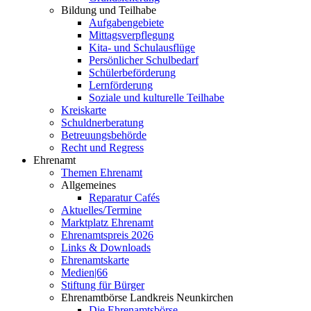
Bildung und Teilhabe
Aufgabengebiete
Mittagsverpflegung
Kita- und Schulausflüge
Persönlicher Schulbedarf
Schülerbeförderung
Lernförderung
Soziale und kulturelle Teilhabe
Kreiskarte
Schuldnerberatung
Betreuungsbehörde
Recht und Regress
Ehrenamt
Themen Ehrenamt
Allgemeines
Reparatur Cafés
Aktuelles/Termine
Marktplatz Ehrenamt
Ehrenamtspreis 2026
Links & Downloads
Ehrenamtskarte
Medien|66
Stiftung für Bürger
Ehrenamtbörse Landkreis Neunkirchen
Die Ehrenamtsbörse