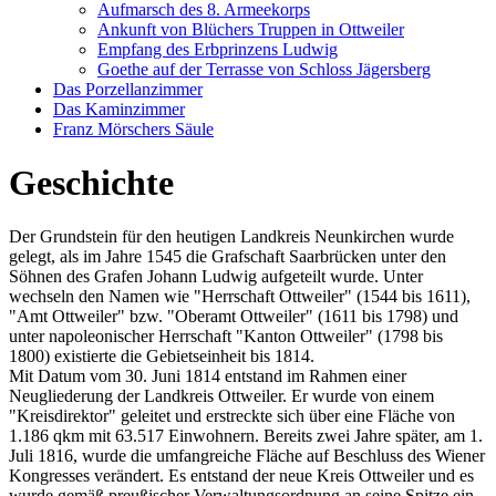
Aufmarsch des 8. Armeekorps
Ankunft von Blüchers Truppen in Ottweiler
Empfang des Erbprinzens Ludwig
Goethe auf der Terrasse von Schloss Jägersberg
Das Porzellanzimmer
Das Kaminzimmer
Franz Mörschers Säule
Geschichte
Der Grundstein für den heutigen Landkreis Neunkirchen wurde
gelegt, als im Jahre 1545 die Grafschaft Saarbrücken unter den
Söhnen des Grafen Johann Ludwig aufgeteilt wurde. Unter
wechseln den Namen wie "Herrschaft Ottweiler" (1544 bis 1611),
"Amt Ottweiler" bzw. "Oberamt Ottweiler" (1611 bis 1798) und
unter napoleonischer Herrschaft "Kanton Ottweiler" (1798 bis
1800) existierte die Gebietseinheit bis 1814.
Mit Datum vom 30. Juni 1814 entstand im Rahmen einer
Neugliederung der Landkreis Ottweiler. Er wurde von einem
"Kreisdirektor" geleitet und erstreckte sich über eine Fläche von
1.186 qkm mit 63.517 Einwohnern. Bereits zwei Jahre später, am 1.
Juli 1816, wurde die umfangreiche Fläche auf Beschluss des Wiener
Kongresses verändert. Es entstand der neue Kreis Ottweiler und es
wurde gemäß preußischer Verwaltungsordnung an seine Spitze ein