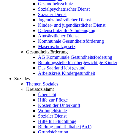
Gesundheitsschutz
Sozialpsychatrischer Dienst
Sozialer Dienst
Jugendzahnärztlicher Dienst
Kinder- und jugendärztlicher Dienst
Datenschutzinfo Schuleingang
Amtsärztlicher Dienst
Kommunale Gesundheitsförderung
Masernschutzgesetz
Gesundheitsförderung
AG Kommunale Gesundheitsförderung
Beratungsstelle für übergewichtige Kinder
Das Saarland lebt gesund
Arbeitskreis Kindergesundheit
Soziales
Themen Soziales
Kreissozialamt
Übersicht
Hilfe zur Pflege
Kosten der Unterkunft
Wohngeldstelle
Sozialer Dienst
Hilfe für Flüchtlinge
Bildung und Teilhabe (BuT)
Grundsicherung