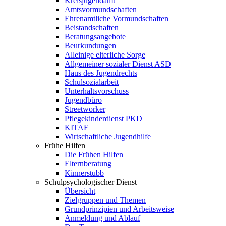
Kreisjugendamt
Amtsvormundschaften
Ehrenamtliche Vormundschaften
Beistandschaften
Beratungsangebote
Beurkundungen
Alleinige elterliche Sorge
Allgemeiner sozialer Dienst ASD
Haus des Jugendrechts
Schulsozialarbeit
Unterhaltsvorschuss
Jugendbüro
Streetworker
Pflegekinderdienst PKD
KITAF
Wirtschaftliche Jugendhilfe
Frühe Hilfen
Die Frühen Hilfen
Elternberatung
Kinnerstubb
Schulpsychologischer Dienst
Übersicht
Zielgruppen und Themen
Grundprinzipien und Arbeitsweise
Anmeldung und Ablauf