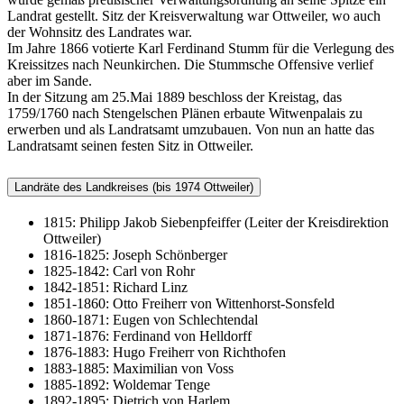
Landrat gestellt. Sitz der Kreisverwaltung war Ottweiler, wo auch
der Wohnsitz des Landrates war.
Im Jahre 1866 votierte Karl Ferdinand Stumm für die Verlegung des
Kreissitzes nach Neunkirchen. Die Stummsche Offensive verlief
aber im Sande.
In der Sitzung am 25.Mai 1889 beschloss der Kreistag, das
1759/1760 nach Stengelschen Plänen erbaute Witwenpalais zu
erwerben und als Landratsamt umzubauen. Von nun an hatte das
Landratsamt seinen festen Sitz in Ottweiler.
Landräte des Landkreises (bis 1974 Ottweiler)
1815: Philipp Jakob Siebenpfeiffer (Leiter der Kreisdirektion
Ottweiler)
1816-1825: Joseph Schönberger
1825-1842: Carl von Rohr
1842-1851: Richard Linz
1851-1860: Otto Freiherr von Wittenhorst-Sonsfeld
1860-1871: Eugen von Schlechtendal
1871-1876: Ferdinand von Helldorff
1876-1883: Hugo Freiherr von Richthofen
1883-1885: Maximilian von Voss
1885-1892: Woldemar Tenge
1892-1895: Dietrich von Harlem