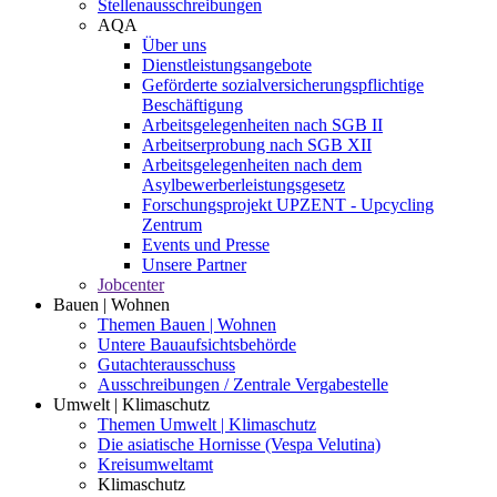
Stellenausschreibungen
AQA
Über uns
Dienstleistungsangebote
Geförderte sozialversicherungspflichtige
Beschäftigung
Arbeitsgelegenheiten nach SGB II
Arbeitserprobung nach SGB XII
Arbeitsgelegenheiten nach dem
Asylbewerberleistungsgesetz
Forschungsprojekt UPZENT - Upcycling
Zentrum
Events und Presse
Unsere Partner
Jobcenter
Bauen | Wohnen
Themen Bauen | Wohnen
Untere Bauaufsichtsbehörde
Gutachterausschuss
Ausschreibungen / Zentrale Vergabestelle
Umwelt | Klimaschutz
Themen Umwelt | Klimaschutz
Die asiatische Hornisse (Vespa Velutina)
Kreisumweltamt
Klimaschutz