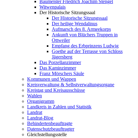
Baumeister Friedrich Joachim Stengel
Witwenpalais
Der Historische Sitzungssaal
Der Historische Sitzungssaal
Der heilige Wendalinus
Aufmarsch des 8. Armeekorps
Ankunft von Blüchers Truppen in
Ottweiler
Empfang des Erbprinzens Ludwig
Goethe auf der Terrasse von Schloss
Jägersberg
Das Porzellanzimmer
Das Kaminzimmer
Franz Mörschers Säule
Kommunen und Wappen
Kreisverwaltung & Selbstverwaltungsorgane
Kreistag und Kreisausschüsse
Wahlen
Organigramm
Landkreis in Zahlen und Statistik
Landrat
Landrat-Blog
Behindertenbeauftragte
Datenschutzbeauftragter
Gleichstellungsstelle