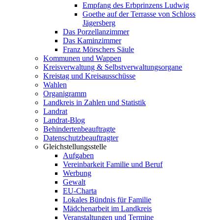
Empfang des Erbprinzens Ludwig
Goethe auf der Terrasse von Schloss
Jägersberg
Das Porzellanzimmer
Das Kaminzimmer
Franz Mörschers Säule
Kommunen und Wappen
Kreisverwaltung & Selbstverwaltungsorgane
Kreistag und Kreisausschüsse
Wahlen
Organigramm
Landkreis in Zahlen und Statistik
Landrat
Landrat-Blog
Behindertenbeauftragte
Datenschutzbeauftragter
Gleichstellungsstelle
Aufgaben
Vereinbarkeit Familie und Beruf
Werbung
Gewalt
EU-Charta
Lokales Bündnis für Familie
Mädchenarbeit im Landkreis
Veranstaltungen und Termine