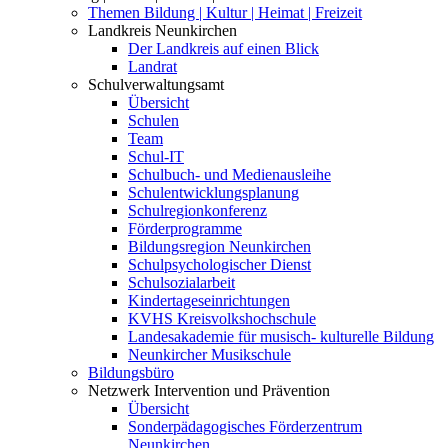
Themen Bildung | Kultur | Heimat | Freizeit
Landkreis Neunkirchen
Der Landkreis auf einen Blick
Landrat
Schulverwaltungsamt
Übersicht
Schulen
Team
Schul-IT
Schulbuch- und Medienausleihe
Schulentwicklungsplanung
Schulregionkonferenz
Förderprogramme
Bildungsregion Neunkirchen
Schulpsychologischer Dienst
Schulsozialarbeit
Kindertageseinrichtungen
KVHS Kreisvolkshochschule
Landesakademie für musisch- kulturelle Bildung
Neunkircher Musikschule
Bildungsbüro
Netzwerk Intervention und Prävention
Übersicht
Sonderpädagogisches Förderzentrum
Neunkirchen