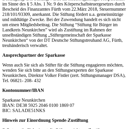
im Sinne des § 5 Abs. 1 Nr. 9 des Körperschaftsteuergesetzes durch
Bescheid des Finanzamtes Fürth vom 22.März 2018, Steuernummer
218/101/93309, anerkannt. Die Stiftung fördert u.a. gemeinnützige
und mildtätige Zwecke. Bei der Zuwendung handelt es sich nicht
um einen Mitgliedsbeitrag. Die Stiftung “Stiftung für Bürger im
Landkreis Neunkirchen” wird als Zustiftung im Rahmen der
unselbständigen Stiftung „Stiftergemeinschaft der Sparkasse
Neunkirchen“ von der DT Deutsche Stiftungstreuhand AG, Fürth,
treuhänderisch verwaltet.
Ansprechpartner der Sparkasse
Wenn auch Sie sich als Stifter für die Stiftung engagieren möchten,
wenden Sie sich bitte an den Stiftungsexperten der Sparkasse
Neunkirchen, Direktor Volker Fistler (zert. Stiftungsmanager DSA),
Tel. 06821- 208- 432
Kontonummer/IBAN
Sparkasse Neunkirchen
IBAN: DE38 5925 2046 0100 1869 07
BIC: SALADE51NKS
Hinweis zur Einordnung Spende-Zustiftung