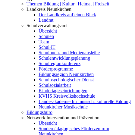
Themen Bildung | Kultur | Heimat | Freizeit
Landkreis Neunkirchen
Der Landkreis auf einen Blick
Landrat
Schulverwaltungsamt
Übersicht
Schulen
Team
Schul-IT
Schulbuch- und Medienausleihe
Schulentwicklungsplanung
Schulregionkonferenz
Förderprogramme
Bildungsregion Neunkirchen
Schulpsychologischer Dienst
Schulsozialarbeit
Kindertageseinrichtungen
KVHS Kreisvolkshochschule
Landesakademie für musisch- kulturelle Bildung
Neunkircher Musikschule
Bildungsbüro
Netzwerk Intervention und Prävention
Übersicht
Sonderpädagogisches Förderzentrum
Neunkirchen