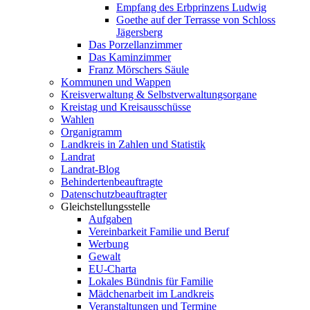
Empfang des Erbprinzens Ludwig
Goethe auf der Terrasse von Schloss
Jägersberg
Das Porzellanzimmer
Das Kaminzimmer
Franz Mörschers Säule
Kommunen und Wappen
Kreisverwaltung & Selbstverwaltungsorgane
Kreistag und Kreisausschüsse
Wahlen
Organigramm
Landkreis in Zahlen und Statistik
Landrat
Landrat-Blog
Behindertenbeauftragte
Datenschutzbeauftragter
Gleichstellungsstelle
Aufgaben
Vereinbarkeit Familie und Beruf
Werbung
Gewalt
EU-Charta
Lokales Bündnis für Familie
Mädchenarbeit im Landkreis
Veranstaltungen und Termine