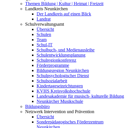
Themen Bildung | Kultur | Heimat | Freizeit
Landkreis Neunkirchen
Der Landkreis auf einen Blick
Landrat
Schulverwaltungsamt
Übersicht
Schulen
Team
Schul-IT
Schulbuch- und Medienausleihe
Schulentwicklungsplanung
Schulregionkonferenz
Förderprogramme
Bildungsregion Neunkirchen
Schulpsychologischer Dienst
Schulsozialarbeit
Kindertageseinrichtungen
KVHS Kreisvolkshochschule
Landesakademie für musisch- kulturelle Bildung
Neunkircher Musikschule
Bildungsbüro
Netzwerk Intervention und Prävention
Übersicht
Sonderpädagogisches Förderzentrum
Neunkirchen