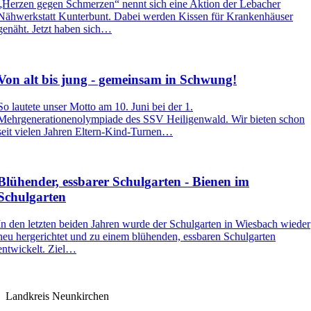
„Herzen gegen Schmerzen“ nennt sich eine Aktion der Lebacher
Nähwerkstatt Kunterbunt. Dabei werden Kissen für Krankenhäuser
genäht. Jetzt haben sich…
Von alt bis jung - gemeinsam in Schwung!
So lautete unser Motto am 10. Juni bei der 1.
Mehrgenerationenolympiade des SSV Heiligenwald. Wir bieten schon
seit vielen Jahren Eltern-Kind-Turnen…
Blühender, essbarer Schulgarten - Bienen im
Schulgarten
In den letzten beiden Jahren wurde der Schulgarten in Wiesbach wieder
neu hergerichtet und zu einem blühenden, essbaren Schulgarten
entwickelt. Ziel…
Landkreis Neunkirchen