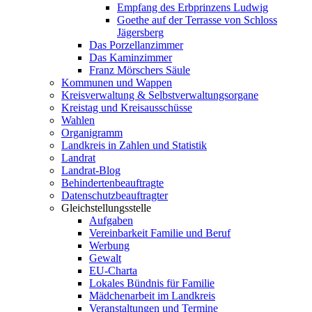
Empfang des Erbprinzens Ludwig
Goethe auf der Terrasse von Schloss
Jägersberg
Das Porzellanzimmer
Das Kaminzimmer
Franz Mörschers Säule
Kommunen und Wappen
Kreisverwaltung & Selbstverwaltungsorgane
Kreistag und Kreisausschüsse
Wahlen
Organigramm
Landkreis in Zahlen und Statistik
Landrat
Landrat-Blog
Behindertenbeauftragte
Datenschutzbeauftragter
Gleichstellungsstelle
Aufgaben
Vereinbarkeit Familie und Beruf
Werbung
Gewalt
EU-Charta
Lokales Bündnis für Familie
Mädchenarbeit im Landkreis
Veranstaltungen und Termine