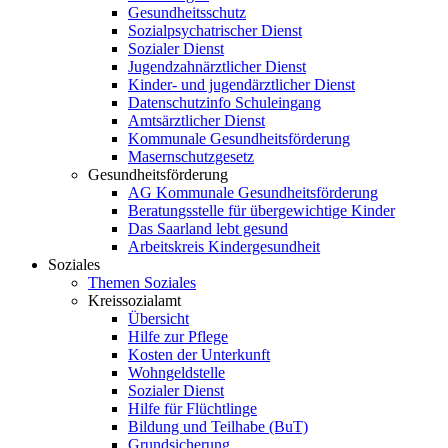
Gesundheitsschutz
Sozialpsychatrischer Dienst
Sozialer Dienst
Jugendzahnärztlicher Dienst
Kinder- und jugendärztlicher Dienst
Datenschutzinfo Schuleingang
Amtsärztlicher Dienst
Kommunale Gesundheitsförderung
Masernschutzgesetz
Gesundheitsförderung
AG Kommunale Gesundheitsförderung
Beratungsstelle für übergewichtige Kinder
Das Saarland lebt gesund
Arbeitskreis Kindergesundheit
Soziales
Themen Soziales
Kreissozialamt
Übersicht
Hilfe zur Pflege
Kosten der Unterkunft
Wohngeldstelle
Sozialer Dienst
Hilfe für Flüchtlinge
Bildung und Teilhabe (BuT)
Grundsicherung