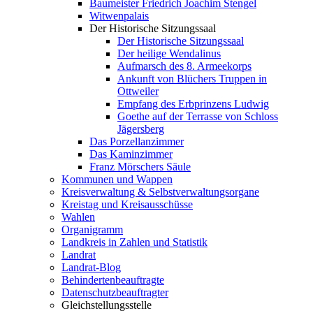
Baumeister Friedrich Joachim Stengel
Witwenpalais
Der Historische Sitzungssaal
Der Historische Sitzungssaal
Der heilige Wendalinus
Aufmarsch des 8. Armeekorps
Ankunft von Blüchers Truppen in
Ottweiler
Empfang des Erbprinzens Ludwig
Goethe auf der Terrasse von Schloss
Jägersberg
Das Porzellanzimmer
Das Kaminzimmer
Franz Mörschers Säule
Kommunen und Wappen
Kreisverwaltung & Selbstverwaltungsorgane
Kreistag und Kreisausschüsse
Wahlen
Organigramm
Landkreis in Zahlen und Statistik
Landrat
Landrat-Blog
Behindertenbeauftragte
Datenschutzbeauftragter
Gleichstellungsstelle