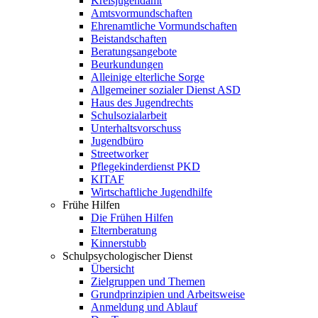
Kreisjugendamt
Amtsvormundschaften
Ehrenamtliche Vormundschaften
Beistandschaften
Beratungsangebote
Beurkundungen
Alleinige elterliche Sorge
Allgemeiner sozialer Dienst ASD
Haus des Jugendrechts
Schulsozialarbeit
Unterhaltsvorschuss
Jugendbüro
Streetworker
Pflegekinderdienst PKD
KITAF
Wirtschaftliche Jugendhilfe
Frühe Hilfen
Die Frühen Hilfen
Elternberatung
Kinnerstubb
Schulpsychologischer Dienst
Übersicht
Zielgruppen und Themen
Grundprinzipien und Arbeitsweise
Anmeldung und Ablauf