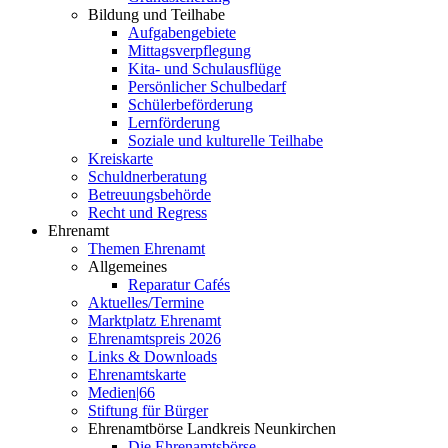
Bildung und Teilhabe
Aufgabengebiete
Mittagsverpflegung
Kita- und Schulausflüge
Persönlicher Schulbedarf
Schülerbeförderung
Lernförderung
Soziale und kulturelle Teilhabe
Kreiskarte
Schuldnerberatung
Betreuungsbehörde
Recht und Regress
Ehrenamt
Themen Ehrenamt
Allgemeines
Reparatur Cafés
Aktuelles/Termine
Marktplatz Ehrenamt
Ehrenamtspreis 2026
Links & Downloads
Ehrenamtskarte
Medien|66
Stiftung für Bürger
Ehrenamtbörse Landkreis Neunkirchen
Die Ehrenamtsbörse