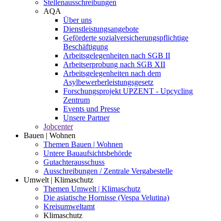
Stellenausschreibungen
AQA
Über uns
Dienstleistungsangebote
Geförderte sozialversicherungspflichtige
Beschäftigung
Arbeitsgelegenheiten nach SGB II
Arbeitserprobung nach SGB XII
Arbeitsgelegenheiten nach dem
Asylbewerberleistungsgesetz
Forschungsprojekt UPZENT - Upcycling
Zentrum
Events und Presse
Unsere Partner
Jobcenter
Bauen | Wohnen
Themen Bauen | Wohnen
Untere Bauaufsichtsbehörde
Gutachterausschuss
Ausschreibungen / Zentrale Vergabestelle
Umwelt | Klimaschutz
Themen Umwelt | Klimaschutz
Die asiatische Hornisse (Vespa Velutina)
Kreisumweltamt
Klimaschutz