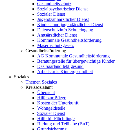
Gesundheitsschutz
Sozialpsychatrischer Dienst
Sozialer Dienst
Jugendzahnärztlicher Dienst
Kinder- und jugendärztlicher Dienst
Datenschutzinfo Schuleingang
Amtsärztlicher Dienst
Kommunale Gesundheitsförderung
Masernschutzgesetz
Gesundheitsförderung
AG Kommunale Gesundheitsförderung
Beratungsstelle für übergewichtige Kinder
Das Saarland lebt gesund
Arbeitskreis Kindergesundheit
Soziales
Themen Soziales
Kreissozialamt
Übersicht
Hilfe zur Pflege
Kosten der Unterkunft
Wohngeldstelle
Sozialer Dienst
Hilfe für Flüchtlinge
Bildung und Teilhabe (BuT)
Grundsicherung