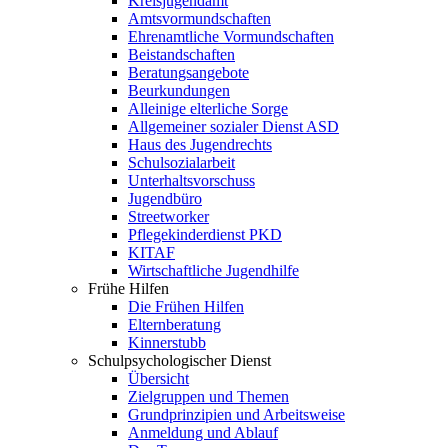
Kreisjugendamt
Amtsvormundschaften
Ehrenamtliche Vormundschaften
Beistandschaften
Beratungsangebote
Beurkundungen
Alleinige elterliche Sorge
Allgemeiner sozialer Dienst ASD
Haus des Jugendrechts
Schulsozialarbeit
Unterhaltsvorschuss
Jugendbüro
Streetworker
Pflegekinderdienst PKD
KITAF
Wirtschaftliche Jugendhilfe
Frühe Hilfen
Die Frühen Hilfen
Elternberatung
Kinnerstubb
Schulpsychologischer Dienst
Übersicht
Zielgruppen und Themen
Grundprinzipien und Arbeitsweise
Anmeldung und Ablauf