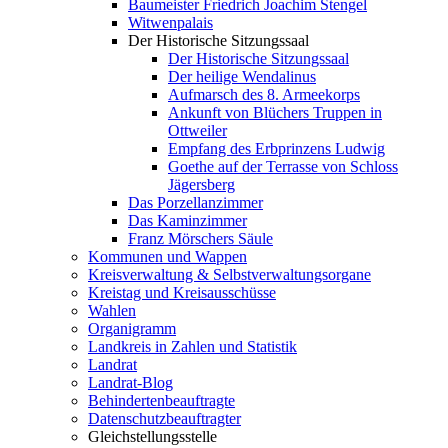
Baumeister Friedrich Joachim Stengel
Witwenpalais
Der Historische Sitzungssaal
Der Historische Sitzungssaal
Der heilige Wendalinus
Aufmarsch des 8. Armeekorps
Ankunft von Blüchers Truppen in
Ottweiler
Empfang des Erbprinzens Ludwig
Goethe auf der Terrasse von Schloss
Jägersberg
Das Porzellanzimmer
Das Kaminzimmer
Franz Mörschers Säule
Kommunen und Wappen
Kreisverwaltung & Selbstverwaltungsorgane
Kreistag und Kreisausschüsse
Wahlen
Organigramm
Landkreis in Zahlen und Statistik
Landrat
Landrat-Blog
Behindertenbeauftragte
Datenschutzbeauftragter
Gleichstellungsstelle