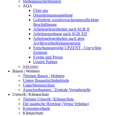
Stellenausschreibungen
AQA
Über uns
Dienstleistungsangebote
Geförderte sozialversicherungspflichtige
Beschäftigung
Arbeitsgelegenheiten nach SGB II
Arbeitserprobung nach SGB XII
Arbeitsgelegenheiten nach dem
Asylbewerberleistungsgesetz
Forschungsprojekt UPZENT - Upcycling
Zentrum
Events und Presse
Unsere Partner
Jobcenter
Bauen | Wohnen
Themen Bauen | Wohnen
Untere Bauaufsichtsbehörde
Gutachterausschuss
Ausschreibungen / Zentrale Vergabestelle
Umwelt | Klimaschutz
Themen Umwelt | Klimaschutz
Die asiatische Hornisse (Vespa Velutina)
Kreisumweltamt
Klimaschutz