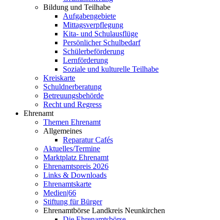
Bildung und Teilhabe
Aufgabengebiete
Mittagsverpflegung
Kita- und Schulausflüge
Persönlicher Schulbedarf
Schülerbeförderung
Lernförderung
Soziale und kulturelle Teilhabe
Kreiskarte
Schuldnerberatung
Betreuungsbehörde
Recht und Regress
Ehrenamt
Themen Ehrenamt
Allgemeines
Reparatur Cafés
Aktuelles/Termine
Marktplatz Ehrenamt
Ehrenamtspreis 2026
Links & Downloads
Ehrenamtskarte
Medien|66
Stiftung für Bürger
Ehrenamtbörse Landkreis Neunkirchen
Die Ehrenamtsbörse