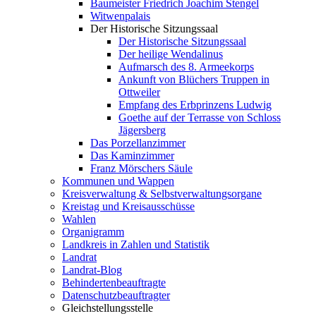
Baumeister Friedrich Joachim Stengel
Witwenpalais
Der Historische Sitzungssaal
Der Historische Sitzungssaal
Der heilige Wendalinus
Aufmarsch des 8. Armeekorps
Ankunft von Blüchers Truppen in
Ottweiler
Empfang des Erbprinzens Ludwig
Goethe auf der Terrasse von Schloss
Jägersberg
Das Porzellanzimmer
Das Kaminzimmer
Franz Mörschers Säule
Kommunen und Wappen
Kreisverwaltung & Selbstverwaltungsorgane
Kreistag und Kreisausschüsse
Wahlen
Organigramm
Landkreis in Zahlen und Statistik
Landrat
Landrat-Blog
Behindertenbeauftragte
Datenschutzbeauftragter
Gleichstellungsstelle