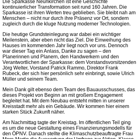
Die Sparkasse Neunkirchen ist eine Geschichte
kontinuierlicher Transformation seit rund 160 Jahren. Die
Sparkasse ist ihren Werten treu geblieben. Sie bleibt nah am
Menschen – nicht nur durch ihre Präsenz vor Ort, sondern
zugleich durch die kluge Nutzung moderner Technologien.
Die heutige Grundsteinlegung war dabei ein wichtiger
Meilenstein, aber eben nicht das Ziel. Die Einweihung des
Hauses im kommenden Jahr liegt noch vor uns. Dennoch
war dieser Tag ein Anlass, Danke zu sagen – den
Planerinnen und Planern, den Handwerkern und den
Verantwortlichen der Sparkasse: dem Vorstandsvorsitzenden
Jörg Welter, Vorstand Patrick Rammo, Direktor Frank
Rubeck, der sich hier persönlich sehr einbringt, sowie Ulrich
Müller und seinem Team.
Mein Dank gilt ebenso dem Team des Bauausschusses, das
dieses Projekt von Beginn an mit großem Engagement
begleitet hat. Mit dem Neubau entsteht mitten in unserer
Kreisstadt mehr als ein Gebäude. Wir kommen hier einem
starken Stück Zukunft näher.
Am Nachmittag tagte der Kreistag. Im öffentlichen Teil ging
es um die neue Gestaltung eines Finanzierungsmodells für
den ÖPNV. Danach stellte die Klimaschutzbeauftragte Frau