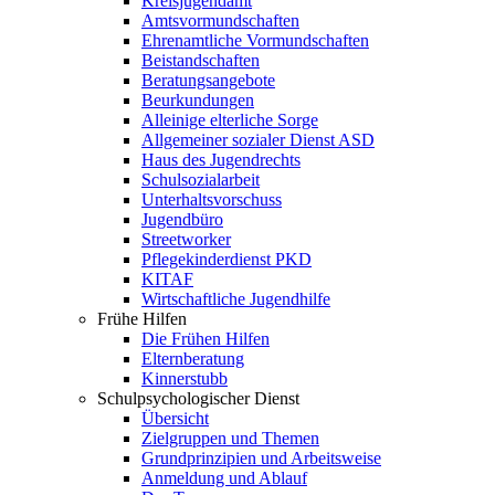
Kreisjugendamt
Amtsvormundschaften
Ehrenamtliche Vormundschaften
Beistandschaften
Beratungsangebote
Beurkundungen
Alleinige elterliche Sorge
Allgemeiner sozialer Dienst ASD
Haus des Jugendrechts
Schulsozialarbeit
Unterhaltsvorschuss
Jugendbüro
Streetworker
Pflegekinderdienst PKD
KITAF
Wirtschaftliche Jugendhilfe
Frühe Hilfen
Die Frühen Hilfen
Elternberatung
Kinnerstubb
Schulpsychologischer Dienst
Übersicht
Zielgruppen und Themen
Grundprinzipien und Arbeitsweise
Anmeldung und Ablauf