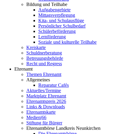
Bildung und Teilhabe
Aufgabengebiete
Mittagsverpflegung
Kita- und Schulausflüge
Persönlicher Schulbedarf
Schülerbeförderung
Lernförderung
Soziale und kulturelle Teilhabe
Kreiskarte
Schuldnerberatung
Betreuungsbehörde
Recht und Regress
Ehrenamt
Themen Ehrenamt
Allgemeines
Reparatur Cafés
Aktuelles/Termine
Marktplatz Ehrenamt
Ehrenamtspreis 2026
Links & Downloads
Ehrenamtskarte
Medien|66
Stiftung für Bürger
Ehrenamtbörse Landkreis Neunkirchen
Die Ehrenamtsbörse