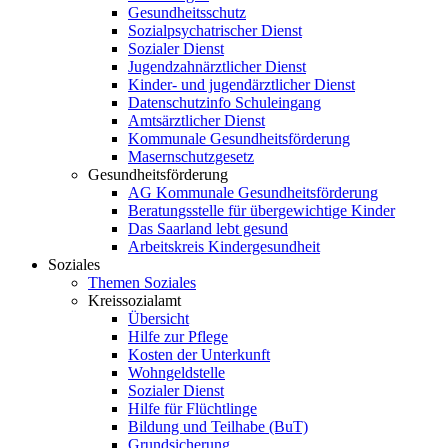
Gesundheitsschutz
Sozialpsychatrischer Dienst
Sozialer Dienst
Jugendzahnärztlicher Dienst
Kinder- und jugendärztlicher Dienst
Datenschutzinfo Schuleingang
Amtsärztlicher Dienst
Kommunale Gesundheitsförderung
Masernschutzgesetz
Gesundheitsförderung
AG Kommunale Gesundheitsförderung
Beratungsstelle für übergewichtige Kinder
Das Saarland lebt gesund
Arbeitskreis Kindergesundheit
Soziales
Themen Soziales
Kreissozialamt
Übersicht
Hilfe zur Pflege
Kosten der Unterkunft
Wohngeldstelle
Sozialer Dienst
Hilfe für Flüchtlinge
Bildung und Teilhabe (BuT)
Grundsicherung