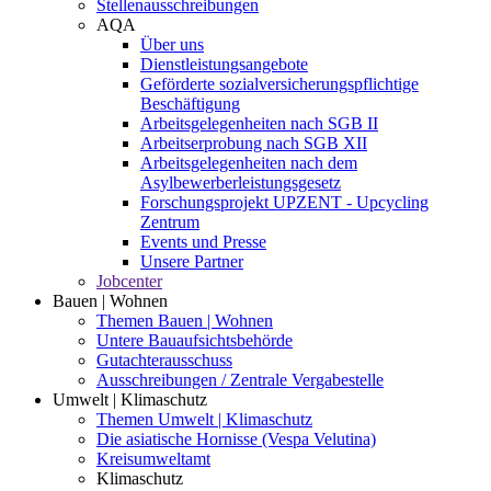
Stellenausschreibungen
AQA
Über uns
Dienstleistungsangebote
Geförderte sozialversicherungspflichtige
Beschäftigung
Arbeitsgelegenheiten nach SGB II
Arbeitserprobung nach SGB XII
Arbeitsgelegenheiten nach dem
Asylbewerberleistungsgesetz
Forschungsprojekt UPZENT - Upcycling
Zentrum
Events und Presse
Unsere Partner
Jobcenter
Bauen | Wohnen
Themen Bauen | Wohnen
Untere Bauaufsichtsbehörde
Gutachterausschuss
Ausschreibungen / Zentrale Vergabestelle
Umwelt | Klimaschutz
Themen Umwelt | Klimaschutz
Die asiatische Hornisse (Vespa Velutina)
Kreisumweltamt
Klimaschutz