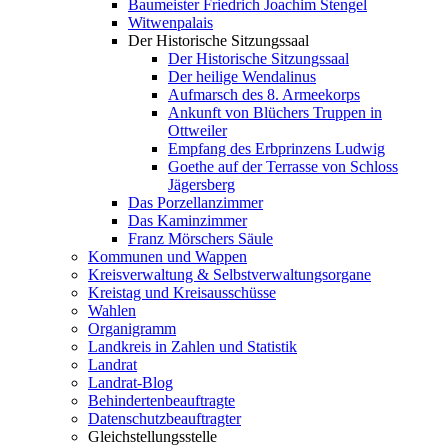
Baumeister Friedrich Joachim Stengel
Witwenpalais
Der Historische Sitzungssaal
Der Historische Sitzungssaal
Der heilige Wendalinus
Aufmarsch des 8. Armeekorps
Ankunft von Blüchers Truppen in
Ottweiler
Empfang des Erbprinzens Ludwig
Goethe auf der Terrasse von Schloss
Jägersberg
Das Porzellanzimmer
Das Kaminzimmer
Franz Mörschers Säule
Kommunen und Wappen
Kreisverwaltung & Selbstverwaltungsorgane
Kreistag und Kreisausschüsse
Wahlen
Organigramm
Landkreis in Zahlen und Statistik
Landrat
Landrat-Blog
Behindertenbeauftragte
Datenschutzbeauftragter
Gleichstellungsstelle