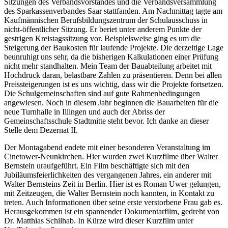
Sitzungen des Verbandsvorstandes und die Verbandsversammlung
des Sparkassenverbandes Saar stattfanden. Am Nachmittag tagte am
Kaufmännischen Berufsbildungszentrum der Schulausschuss in
nicht-öffentlicher Sitzung. Er beriet unter anderem Punkte der
gestrigen Kreistagssitzung vor. Beispielsweise ging es um die
Steigerung der Baukosten für laufende Projekte. Die derzeitige Lage
beunruhigt uns sehr, da die bisherigen Kalkulationen einer Prüfung
nicht mehr standhalten. Mein Team der Bauabteilung arbeitet mit
Hochdruck daran, belastbare Zahlen zu präsentieren. Denn bei allen
Preissteigerungen ist es uns wichtig, dass wir die Projekte fortsetzen.
Die Schulgemeinschaften sind auf gute Rahmenbedingungen
angewiesen. Noch in diesem Jahr beginnen die Bauarbeiten für die
neue Turnhalle in Illingen und auch der Abriss der
Gemeinschaftsschule Stadtmitte steht bevor. Ich danke an dieser
Stelle dem Dezernat II.
Der Montagabend endete mit einer besonderen Veranstaltung im
Cinetower-Neunkirchen. Hier wurden zwei Kurzfilme über Walter
Bernstein uraufgeführt. Ein Film beschäftigte sich mit den
Jubiläumsfeierlichkeiten des vergangenen Jahres, ein anderer mit
Walter Bernsteins Zeit in Berlin. Hier ist es Roman Uwer gelungen,
mit Zeitzeugen, die Walter Bernstein noch kannten, in Kontakt zu
treten. Auch Informationen über seine erste verstorbene Frau gab es.
Herausgekommen ist ein spannender Dokumentarfilm, gedreht von
Dr. Matthias Schilhab. In Kürze wird dieser Kurzfilm unter