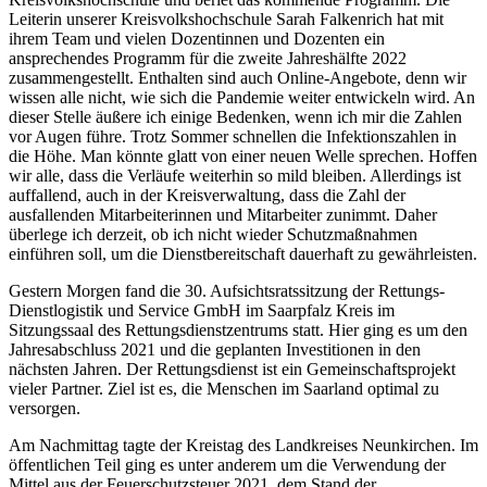
Leiterin unserer Kreisvolkshochschule Sarah Falkenrich hat mit
ihrem Team und vielen Dozentinnen und Dozenten ein
ansprechendes Programm für die zweite Jahreshälfte 2022
zusammengestellt. Enthalten sind auch Online-Angebote, denn wir
wissen alle nicht, wie sich die Pandemie weiter entwickeln wird. An
dieser Stelle äußere ich einige Bedenken, wenn ich mir die Zahlen
vor Augen führe. Trotz Sommer schnellen die Infektionszahlen in
die Höhe. Man könnte glatt von einer neuen Welle sprechen. Hoffen
wir alle, dass die Verläufe weiterhin so mild bleiben. Allerdings ist
auffallend, auch in der Kreisverwaltung, dass die Zahl der
ausfallenden Mitarbeiterinnen und Mitarbeiter zunimmt. Daher
überlege ich derzeit, ob ich nicht wieder Schutzmaßnahmen
einführen soll, um die Dienstbereitschaft dauerhaft zu gewährleisten.
Gestern Morgen fand die 30. Aufsichtsratssitzung der Rettungs-
Dienstlogistik und Service GmbH im Saarpfalz Kreis im
Sitzungssaal des Rettungsdienstzentrums statt. Hier ging es um den
Jahresabschluss 2021 und die geplanten Investitionen in den
nächsten Jahren. Der Rettungsdienst ist ein Gemeinschaftsprojekt
vieler Partner. Ziel ist es, die Menschen im Saarland optimal zu
versorgen.
Am Nachmittag tagte der Kreistag des Landkreises Neunkirchen. Im
öffentlichen Teil ging es unter anderem um die Verwendung der
Mittel aus der Feuerschutzsteuer 2021, dem Stand der