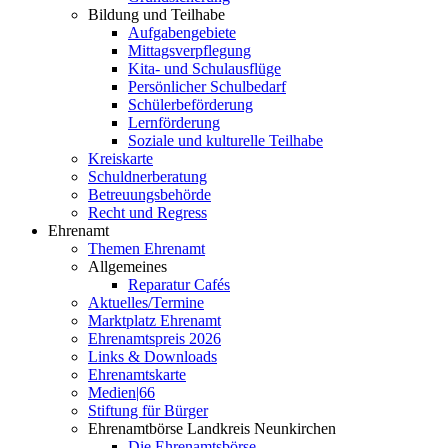
Bildung und Teilhabe
Aufgabengebiete
Mittagsverpflegung
Kita- und Schulausflüge
Persönlicher Schulbedarf
Schülerbeförderung
Lernförderung
Soziale und kulturelle Teilhabe
Kreiskarte
Schuldnerberatung
Betreuungsbehörde
Recht und Regress
Ehrenamt
Themen Ehrenamt
Allgemeines
Reparatur Cafés
Aktuelles/Termine
Marktplatz Ehrenamt
Ehrenamtspreis 2026
Links & Downloads
Ehrenamtskarte
Medien|66
Stiftung für Bürger
Ehrenamtbörse Landkreis Neunkirchen
Die Ehrenamtsbörse