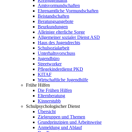
Kreisjugendamt
Amtsvormundschaften
Ehrenamtliche Vormundschaften
Beistandschaften
Beratungsangebote
Beurkundungen
Alleinige elterliche Sorge
Allgemeiner sozialer Dienst ASD
Haus des Jugendrechts
Schulsozialarbeit
Unterhaltsvorschuss
Jugendbüro
Streetworker
Pflegekinderdienst PKD
KITAF
Wirtschaftliche Jugendhilfe
Frühe Hilfen
Die Frühen Hilfen
Elternberatung
Kinnerstubb
Schulpsychologischer Dienst
Übersicht
Zielgruppen und Themen
Grundprinzipien und Arbeitsweise
Anmeldung und Ablauf