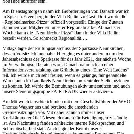
YouTube abrufbar sein.
Am Dienstagmorgen nahm ich Beförderungen vor. Danach war ich
in Spiesen-Elversberg in der Villa Bellini zu Gast. Dort wurde die
„Regionalmarken-Pizza“ offiziell vorgestellt. Einige der Zutaten
stammen von Mitgliedern unserer Regionalmarke. Ab nächster
Woche kann die „Neunkircher Pizza“ dann in der Villa Bellini
bestellt werden. So schmeckt Regionalität….
Mittags tagte der Prüfungsausschuss der Sparkasse Neunkirchen,
dessen Vorsitz ich innehabe. Hier ging es unter anderem um den
Jahresabschluss der Sparkasse für das Jahr 2021, der nächste Woche
im Verwaltungsrat beraten wird. Danach nahm ich an einer
Informationsveranstaltung zur Gründung eines „Eine Welt Ladens“
teil. Ich würde mich sehr freuen, wenn es gelänge, fair gehandelte
Waren auch im Landkreis Neunkirchen an zentraler Stelle beziehen
zu können. Ich werde die Bemühungen aktiv unterstützen und auch
unsere Steuerungsgruppe FAIRTRADE wieder aktivieren.
Am Mittwoch tauschte ich mich mit dem Geschäftsführer der WVO
Thomas Wagner aus und bereitete die anstehenden
Gremiensitzungen vor. Mit dabei ist auch immer unser
Kreiskämmerer Olaf Niesen, der auch für Beteiligungen zuständig
ist. Am Nachmittag fanden zahlreiche interne Rücksprachen und
Schreibtischarbeit statt. Auch tagte der Beirat unserer
Kreisvolkshochschule und beriet das kommende Programm. Die