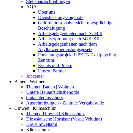
Stellenausschreibungen
AQA
Über uns
Dienstleistungsangebote
Geförderte sozialversicherungspflichtige
Beschäftigung
Arbeitsgelegenheiten nach SGB II
Arbeitserprobung nach SGB XII
Arbeitsgelegenheiten nach dem
Asylbewerberleistungsgesetz
Forschungsprojekt UPZENT - Upcycling
Zentrum
Events und Presse
Unsere Partner
Jobcenter
Bauen | Wohnen
Themen Bauen | Wohnen
Untere Bauaufsichtsbehörde
Gutachterausschuss
Ausschreibungen / Zentrale Vergabestelle
Umwelt | Klimaschutz
Themen Umwelt | Klimaschutz
Die asiatische Hornisse (Vespa Velutina)
Kreisumweltamt
Klimaschutz