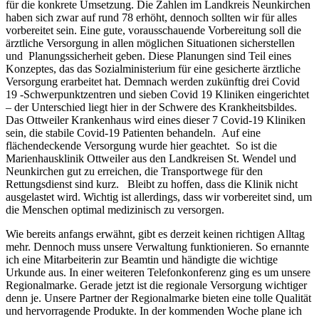
für die konkrete Umsetzung. Die Zahlen im Landkreis Neunkirchen
haben sich zwar auf rund 78 erhöht, dennoch sollten wir für alles
vorbereitet sein. Eine gute, vorausschauende Vorbereitung soll die
ärztliche Versorgung in allen möglichen Situationen sicherstellen
und Planungssicherheit geben. Diese Planungen sind Teil eines
Konzeptes, das das Sozialministerium für eine gesicherte ärztliche
Versorgung erarbeitet hat. Demnach werden zukünftig drei Covid
19 -Schwerpunktzentren und sieben Covid 19 Kliniken eingerichtet
– der Unterschied liegt hier in der Schwere des Krankheitsbildes.
Das Ottweiler Krankenhaus wird eines dieser 7 Covid-19 Kliniken
sein, die stabile Covid-19 Patienten behandeln. Auf eine
flächendeckende Versorgung wurde hier geachtet. So ist die
Marienhausklinik Ottweiler aus den Landkreisen St. Wendel und
Neunkirchen gut zu erreichen, die Transportwege für den
Rettungsdienst sind kurz. Bleibt zu hoffen, dass die Klinik nicht
ausgelastet wird. Wichtig ist allerdings, dass wir vorbereitet sind, um
die Menschen optimal medizinisch zu versorgen.
Wie bereits anfangs erwähnt, gibt es derzeit keinen richtigen Alltag
mehr. Dennoch muss unsere Verwaltung funktionieren. So ernannte
ich eine Mitarbeiterin zur Beamtin und händigte die wichtige
Urkunde aus. In einer weiteren Telefonkonferenz ging es um unsere
Regionalmarke. Gerade jetzt ist die regionale Versorgung wichtiger
denn je. Unsere Partner der Regionalmarke bieten eine tolle Qualität
und hervorragende Produkte. In der kommenden Woche plane ich