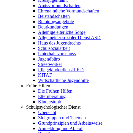
Kreisjugendamt
Amtsvormundschaften
Ehrenamtliche Vormundschaften
Beistandschaften
Beratungsangebote
Beurkundungen
Alleinige elterliche Sorge
Allgemeiner sozialer Dienst ASD
Haus des Jugendrechts
Schulsozialarbeit
Unterhaltsvorschuss
Jugendbüro
Streetworker
Pflegekinderdienst PKD
KITAF
Wirtschaftliche Jugendhilfe
Frühe Hilfen
Die Frühen Hilfen
Elternberatung
Kinnerstubb
Schulpsychologischer Dienst
Übersicht
Zielgruppen und Themen
Grundprinzipien und Arbeitsweise
Anmeldung und Ablauf