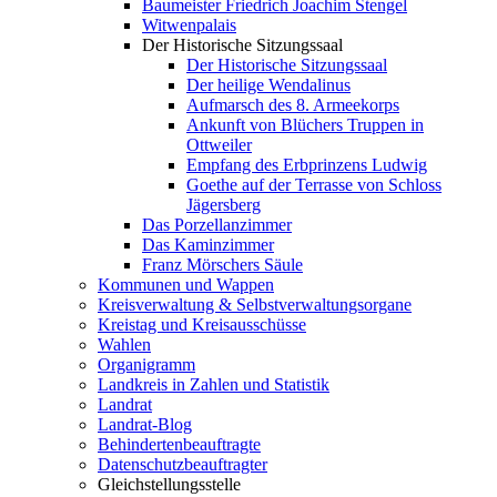
Baumeister Friedrich Joachim Stengel
Witwenpalais
Der Historische Sitzungssaal
Der Historische Sitzungssaal
Der heilige Wendalinus
Aufmarsch des 8. Armeekorps
Ankunft von Blüchers Truppen in
Ottweiler
Empfang des Erbprinzens Ludwig
Goethe auf der Terrasse von Schloss
Jägersberg
Das Porzellanzimmer
Das Kaminzimmer
Franz Mörschers Säule
Kommunen und Wappen
Kreisverwaltung & Selbstverwaltungsorgane
Kreistag und Kreisausschüsse
Wahlen
Organigramm
Landkreis in Zahlen und Statistik
Landrat
Landrat-Blog
Behindertenbeauftragte
Datenschutzbeauftragter
Gleichstellungsstelle