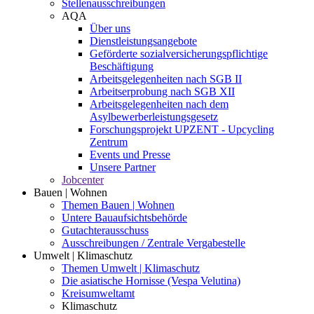
Stellenausschreibungen
AQA
Über uns
Dienstleistungsangebote
Geförderte sozialversicherungspflichtige
Beschäftigung
Arbeitsgelegenheiten nach SGB II
Arbeitserprobung nach SGB XII
Arbeitsgelegenheiten nach dem
Asylbewerberleistungsgesetz
Forschungsprojekt UPZENT - Upcycling
Zentrum
Events und Presse
Unsere Partner
Jobcenter
Bauen | Wohnen
Themen Bauen | Wohnen
Untere Bauaufsichtsbehörde
Gutachterausschuss
Ausschreibungen / Zentrale Vergabestelle
Umwelt | Klimaschutz
Themen Umwelt | Klimaschutz
Die asiatische Hornisse (Vespa Velutina)
Kreisumweltamt
Klimaschutz