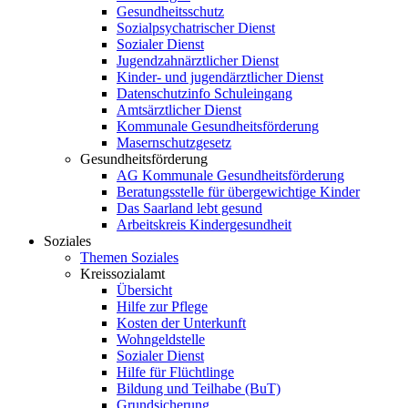
Gesundheitsschutz
Sozialpsychatrischer Dienst
Sozialer Dienst
Jugendzahnärztlicher Dienst
Kinder- und jugendärztlicher Dienst
Datenschutzinfo Schuleingang
Amtsärztlicher Dienst
Kommunale Gesundheitsförderung
Masernschutzgesetz
Gesundheitsförderung
AG Kommunale Gesundheitsförderung
Beratungsstelle für übergewichtige Kinder
Das Saarland lebt gesund
Arbeitskreis Kindergesundheit
Soziales
Themen Soziales
Kreissozialamt
Übersicht
Hilfe zur Pflege
Kosten der Unterkunft
Wohngeldstelle
Sozialer Dienst
Hilfe für Flüchtlinge
Bildung und Teilhabe (BuT)
Grundsicherung