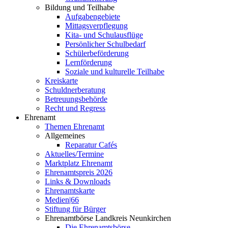
Bildung und Teilhabe
Aufgabengebiete
Mittagsverpflegung
Kita- und Schulausflüge
Persönlicher Schulbedarf
Schülerbeförderung
Lernförderung
Soziale und kulturelle Teilhabe
Kreiskarte
Schuldnerberatung
Betreuungsbehörde
Recht und Regress
Ehrenamt
Themen Ehrenamt
Allgemeines
Reparatur Cafés
Aktuelles/Termine
Marktplatz Ehrenamt
Ehrenamtspreis 2026
Links & Downloads
Ehrenamtskarte
Medien|66
Stiftung für Bürger
Ehrenamtbörse Landkreis Neunkirchen
Die Ehrenamtsbörse