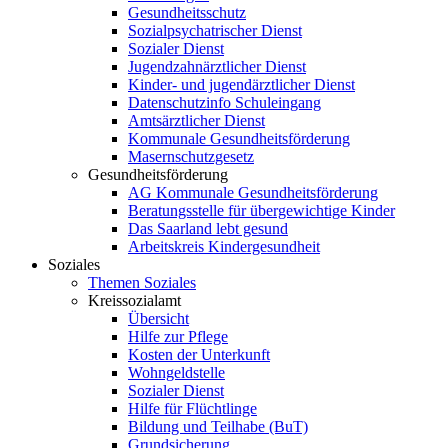
Gesundheitsschutz
Sozialpsychatrischer Dienst
Sozialer Dienst
Jugendzahnärztlicher Dienst
Kinder- und jugendärztlicher Dienst
Datenschutzinfo Schuleingang
Amtsärztlicher Dienst
Kommunale Gesundheitsförderung
Masernschutzgesetz
Gesundheitsförderung
AG Kommunale Gesundheitsförderung
Beratungsstelle für übergewichtige Kinder
Das Saarland lebt gesund
Arbeitskreis Kindergesundheit
Soziales
Themen Soziales
Kreissozialamt
Übersicht
Hilfe zur Pflege
Kosten der Unterkunft
Wohngeldstelle
Sozialer Dienst
Hilfe für Flüchtlinge
Bildung und Teilhabe (BuT)
Grundsicherung