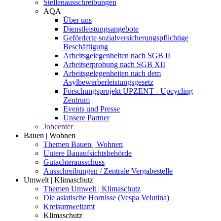
Stellenausschreibungen
AQA
Über uns
Dienstleistungsangebote
Geförderte sozialversicherungspflichtige
Beschäftigung
Arbeitsgelegenheiten nach SGB II
Arbeitserprobung nach SGB XII
Arbeitsgelegenheiten nach dem
Asylbewerberleistungsgesetz
Forschungsprojekt UPZENT - Upcycling
Zentrum
Events und Presse
Unsere Partner
Jobcenter
Bauen | Wohnen
Themen Bauen | Wohnen
Untere Bauaufsichtsbehörde
Gutachterausschuss
Ausschreibungen / Zentrale Vergabestelle
Umwelt | Klimaschutz
Themen Umwelt | Klimaschutz
Die asiatische Hornisse (Vespa Velutina)
Kreisumweltamt
Klimaschutz