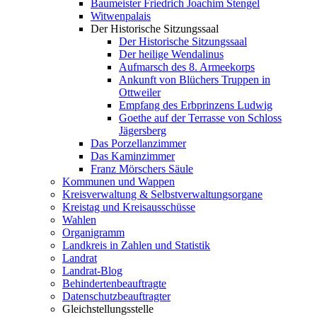
Baumeister Friedrich Joachim Stengel
Witwenpalais
Der Historische Sitzungssaal
Der Historische Sitzungssaal
Der heilige Wendalinus
Aufmarsch des 8. Armeekorps
Ankunft von Blüchers Truppen in
Ottweiler
Empfang des Erbprinzens Ludwig
Goethe auf der Terrasse von Schloss
Jägersberg
Das Porzellanzimmer
Das Kaminzimmer
Franz Mörschers Säule
Kommunen und Wappen
Kreisverwaltung & Selbstverwaltungsorgane
Kreistag und Kreisausschüsse
Wahlen
Organigramm
Landkreis in Zahlen und Statistik
Landrat
Landrat-Blog
Behindertenbeauftragte
Datenschutzbeauftragter
Gleichstellungsstelle