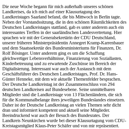
Die neue Woche begann für mich außerhalb unseres schönen
Landkreises, da ich mich auf einer Klausurtagung des
Landkreistages Saarland befand, die bis Mittwoch in Berlin tagte.
Neben der Vorstandssitzung, die in den schönen Räumlichkeiten des
Deutschen Landkreistages stattfand, gab es unter anderem auch ein
interessantes Treffen in der saarländischen Landesvertretung. Hier
sprachen wir mit der Generalsekretärin der CDU Deutschland,
unserer früheren Ministerpräsidentin Annegret Kramp-Karrenbauer
und dem Staatssekretär des Bundesministeriums für Finanzen, Dr.
Rolf Bösinger. Unter anderem ging es um die Schaffung
gleichwertiger Lebensverhältnisse, Finanzierung von Soziallasten,
Kinderbetreuung und zu erwartende Zuschüsse im Bereich der
Digitalisierung. Interessant war auch der Austausch mit dem
Geschäftsführer des Deutschen Landkreistages, Prof. Dr. Hans-
Günter Henneke, mit dem wir aktuelle Themenfelder besprachen.
Der Deutsche Landkreistag ist der Zusammenschluss von 294
deutschen Landkreisen auf Bundesebene. Seine unmittelbaren
Mitglieder sind die Landkreistage von 13 Flächenländern, die sich
für die Kommunalbelange ihres jeweiligen Bundeslandes einsetzen.
Daher ist der Deutsche Landkreistag an vielen Themen sehr dicht
dran und informiert kompetent und aktuell seine Mitglieder.
Beeindruckend war auch der Besuch des Bundesrates. Der
Landkreis Neunkirchen wurde bei dieser Klausurtagung vom CDU-
Kreistagsmitglied Klaus-Peter Schäfer und von mir repräsentiert.