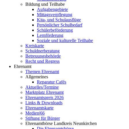
Bildung und Teilhabe
Aufgabengebiete
Mittagsverpflegung
Kita- und Schulausflüge
Persönlicher Schulbedarf
Schülerbeförderung
Lernförderung
Soziale und kulturelle Teilhabe
Kreiskarte
Schuldnerberatung
Betreuungsbehörde
Recht und Regress
Ehrenamt
Themen Ehrenamt
Allgemeines
Reparatur Cafés
Aktuelles/Termine
Marktplatz Ehrenamt
Ehrenamtspreis 2026
Links & Downloads
Ehrenamtskarte
Medien|66
Stiftung für Bürger
Ehrenamtbörse Landkreis Neunkirchen
Die Ehrenamtsbörse