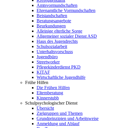
Kreisjugendamt
Amtsvormundschaften
Ehrenamtliche Vormundschaften
Beistandschaften
Beratungsangebote
Beurkundungen
Alleinige elterliche Sorge
Allgemeiner sozialer Dienst ASD
Haus des Jugendrechts
Schulsozialarbeit
Unterhaltsvorschuss
Jugendbüro
Streetworker
Pflegekinderdienst PKD
KITAF
Wirtschaftliche Jugendhilfe
Frühe Hilfen
Die Frühen Hilfen
Elternberatung
Kinnerstubb
Schulpsychologischer Dienst
Übersicht
Zielgruppen und Themen
Grundprinzipien und Arbeitsweise
Anmeldung und Ablauf