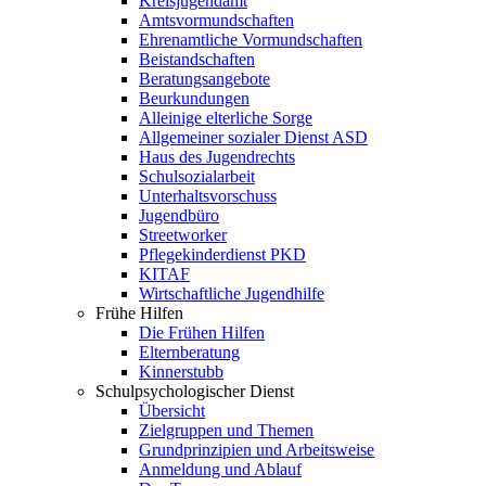
Kreisjugendamt
Amtsvormundschaften
Ehrenamtliche Vormundschaften
Beistandschaften
Beratungsangebote
Beurkundungen
Alleinige elterliche Sorge
Allgemeiner sozialer Dienst ASD
Haus des Jugendrechts
Schulsozialarbeit
Unterhaltsvorschuss
Jugendbüro
Streetworker
Pflegekinderdienst PKD
KITAF
Wirtschaftliche Jugendhilfe
Frühe Hilfen
Die Frühen Hilfen
Elternberatung
Kinnerstubb
Schulpsychologischer Dienst
Übersicht
Zielgruppen und Themen
Grundprinzipien und Arbeitsweise
Anmeldung und Ablauf