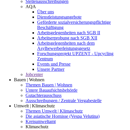
Stellenausschreibungen
AQA
Über uns
Dienstleistungsangebote
Geförderte sozialversicherungspflichtige
Beschäftigung
Arbeitsgelegenheiten nach SGB II
Arbeitserprobung nach SGB XII
Arbeitsgelegenheiten nach dem
Asylbewerberleistungsgesetz
Forschungsprojekt UPZENT - Upcycling
Zentrum
Events und Presse
Unsere Partner
Jobcenter
Bauen | Wohnen
Themen Bauen | Wohnen
Untere Bauaufsichtsbehörde
Gutachterausschuss
Ausschreibungen / Zentrale Vergabestelle
Umwelt | Klimaschutz
Themen Umwelt | Klimaschutz
Die asiatische Hornisse (Vespa Velutina)
Kreisumweltamt
Klimaschutz