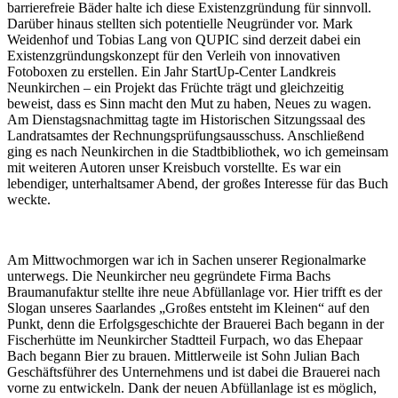
barrierefreie Bäder halte ich diese Existenzgründung für sinnvoll.
Darüber hinaus stellten sich potentielle Neugründer vor. Mark
Weidenhof und Tobias Lang von QUPIC sind derzeit dabei ein
Existenzgründungskonzept für den Verleih von innovativen
Fotoboxen zu erstellen. Ein Jahr StartUp-Center Landkreis
Neunkirchen – ein Projekt das Früchte trägt und gleichzeitig
beweist, dass es Sinn macht den Mut zu haben, Neues zu wagen.
Am Dienstagsnachmittag tagte im Historischen Sitzungssaal des
Landratsamtes der Rechnungsprüfungsausschuss. Anschließend
ging es nach Neunkirchen in die Stadtbibliothek, wo ich gemeinsam
mit weiteren Autoren unser Kreisbuch vorstellte. Es war ein
lebendiger, unterhaltsamer Abend, der großes Interesse für das Buch
weckte.
Am Mittwochmorgen war ich in Sachen unserer Regionalmarke
unterwegs. Die Neunkircher neu gegründete Firma Bachs
Braumanufaktur stellte ihre neue Abfüllanlage vor. Hier trifft es der
Slogan unseres Saarlandes „Großes entsteht im Kleinen“ auf den
Punkt, denn die Erfolgsgeschichte der Brauerei Bach begann in der
Fischerhütte im Neunkircher Stadtteil Furpach, wo das Ehepaar
Bach begann Bier zu brauen. Mittlerweile ist Sohn Julian Bach
Geschäftsführer des Unternehmens und ist dabei die Brauerei nach
vorne zu entwickeln. Dank der neuen Abfüllanlage ist es möglich,