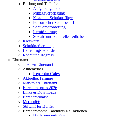
Bildung und Teilhabe
Aufgabengebiete
Mittagsverpflegung
Kita- und Schulausflüge
Persönlicher Schulbedarf
Schülerbeförderung
Lernförderung
Soziale und kulturelle Teilhabe
Kreiskarte
Schuldnerberatung
Betreuungsbehörde
Recht und Regress
Ehrenamt
Themen Ehrenamt
Allgemeines
Reparatur Cafés
Aktuelles/Termine
Marktplatz Ehrenamt
Ehrenamtspreis 2026
Links & Downloads
Ehrenamtskarte
Medien|66
Stiftung für Bürger
Ehrenamtbörse Landkreis Neunkirchen
Die Ehrenamtsbörse