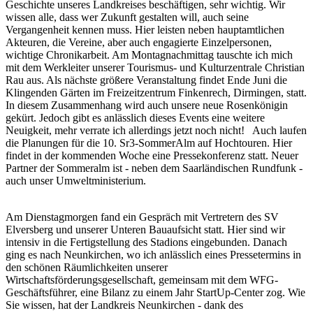
Geschichte unseres Landkreises beschäftigen, sehr wichtig. Wir
wissen alle, dass wer Zukunft gestalten will, auch seine
Vergangenheit kennen muss. Hier leisten neben hauptamtlichen
Akteuren, die Vereine, aber auch engagierte Einzelpersonen,
wichtige Chronikarbeit. Am Montagnachmittag tauschte ich mich
mit dem Werkleiter unserer Tourismus- und Kulturzentrale Christian
Rau aus. Als nächste größere Veranstaltung findet Ende Juni die
Klingenden Gärten im Freizeitzentrum Finkenrech, Dirmingen, statt.
In diesem Zusammenhang wird auch unsere neue Rosenkönigin
gekürt. Jedoch gibt es anlässlich dieses Events eine weitere
Neuigkeit, mehr verrate ich allerdings jetzt noch nicht! Auch laufen
die Planungen für die 10. Sr3-SommerAlm auf Hochtouren. Hier
findet in der kommenden Woche eine Pressekonferenz statt. Neuer
Partner der Sommeralm ist - neben dem Saarländischen Rundfunk -
auch unser Umweltministerium.
Am Dienstagmorgen fand ein Gespräch mit Vertretern des SV
Elversberg und unserer Unteren Bauaufsicht statt. Hier sind wir
intensiv in die Fertigstellung des Stadions eingebunden. Danach
ging es nach Neunkirchen, wo ich anlässlich eines Pressetermins in
den schönen Räumlichkeiten unserer
Wirtschaftsförderungsgesellschaft, gemeinsam mit dem WFG-
Geschäftsführer, eine Bilanz zu einem Jahr StartUp-Center zog. Wie
Sie wissen, hat der Landkreis Neunkirchen - dank des