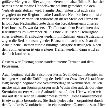
größere Mengen an Bier zu produzieren und abzufüllen. Es hat sich
bereits eine namhafte Handelskette bei ihm gemeldet, die den
Vertrieb unterstützen wird. Familie Bach unterstützt auch sehr
engagiert unsere Regionalmarke Landkreis Neunkirchen und ist ein
verlässlicher Partner. Ich wünsche an dieser Stelle der Firma viel
Erfolg. Am Nachmittag tagte dann das Redaktionsteam unseres
Kreisbuches. Es war das erste Treffen nach dem Erscheinen des
Kreisbuches im Dezember 2017. Ende 2019 ist die Herausgabe
eines weiteren Kreisbuches geplant. Im Rahmen eines Austauschs
zogen die Redaktionsmitglieder Bilanz und machten sich an die
Arbeit, neue Themen für die künftige Ausgabe festzulegen. Nach
den Sommerferien ist ein weiteres Treffen geplant, dann wird es
deutlich konkreter.
Gestern war Feiertag heute standen interne Termine auf dem
Programm.
Auch beginnt jetzt die Saison der Feste. So findet zum Beispiel am
heutigen Abend die Eröffnung des beliebten Ottweiler Altstadtfestes
statt; morgen beginnen die Schlemmertage in Wemmetsweiler. Ich
mache mich am Sonntagmorgen nach Wustweiler auf, da dort eine
Sternfahrt unserer Aktion Stadtradeln stattfindet. Hier werden wir
uns auf der reisenden Familienmesse treffen. Diese Familienmesse
ist etwas ganz besonderes. Sie findet jedes Jahr – organisiert durch
den Landkreis Neunkirchen – in einer anderen Gemeinde statt. Hier