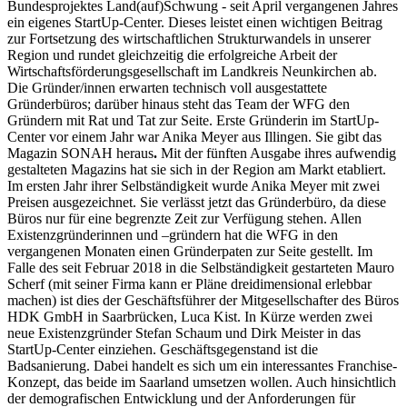
Bundesprojektes Land(auf)Schwung - seit April vergangenen Jahres
ein eigenes StartUp-Center. Dieses leistet einen wichtigen Beitrag
zur Fortsetzung des wirtschaftlichen Strukturwandels in unserer
Region und rundet gleichzeitig die erfolgreiche Arbeit der
Wirtschaftsförderungsgesellschaft im Landkreis Neunkirchen ab.
Die Gründer/innen erwarten technisch voll ausgestattete
Gründerbüros; darüber hinaus steht das Team der WFG den
Gründern mit Rat und Tat zur Seite. Erste Gründerin im StartUp-
Center vor einem Jahr war Anika Meyer aus Illingen. Sie gibt das
Magazin SONAH heraus
.
Mit der fünften Ausgabe ihres aufwendig
gestalteten Magazins hat sie sich in der Region am Markt etabliert.
Im ersten Jahr ihrer Selbständigkeit wurde Anika Meyer mit zwei
Preisen ausgezeichnet. Sie verlässt jetzt das Gründerbüro, da diese
Büros nur für eine begrenzte Zeit zur Verfügung stehen. Allen
Existenzgründerinnen und –gründern hat die WFG in den
vergangenen Monaten einen Gründerpaten zur Seite gestellt. Im
Falle des seit Februar 2018 in die Selbständigkeit gestarteten Mauro
Scherf (mit seiner Firma kann er Pläne dreidimensional erlebbar
machen) ist dies der Geschäftsführer der Mitgesellschafter des Büros
HDK GmbH in Saarbrücken, Luca Kist. In Kürze werden zwei
neue Existenzgründer Stefan Schaum und Dirk Meister in das
StartUp-Center einziehen. Geschäftsgegenstand ist die
Badsanierung. Dabei handelt es sich um ein interessantes Franchise-
Konzept, das beide im Saarland umsetzen wollen. Auch hinsichtlich
der demografischen Entwicklung und der Anforderungen für