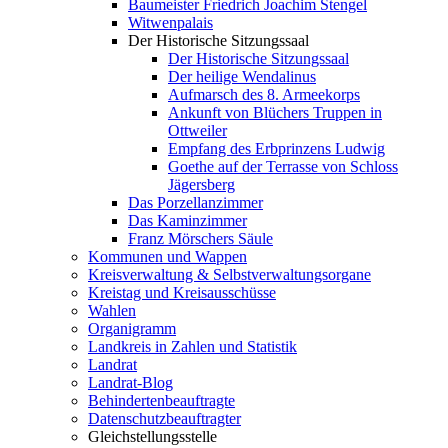
Baumeister Friedrich Joachim Stengel
Witwenpalais
Der Historische Sitzungssaal
Der Historische Sitzungssaal
Der heilige Wendalinus
Aufmarsch des 8. Armeekorps
Ankunft von Blüchers Truppen in
Ottweiler
Empfang des Erbprinzens Ludwig
Goethe auf der Terrasse von Schloss
Jägersberg
Das Porzellanzimmer
Das Kaminzimmer
Franz Mörschers Säule
Kommunen und Wappen
Kreisverwaltung & Selbstverwaltungsorgane
Kreistag und Kreisausschüsse
Wahlen
Organigramm
Landkreis in Zahlen und Statistik
Landrat
Landrat-Blog
Behindertenbeauftragte
Datenschutzbeauftragter
Gleichstellungsstelle