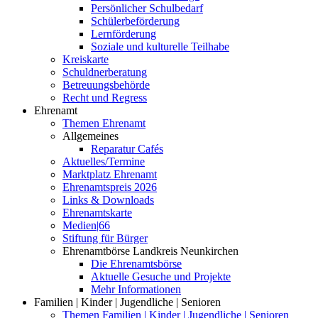
Persönlicher Schulbedarf
Schülerbeförderung
Lernförderung
Soziale und kulturelle Teilhabe
Kreiskarte
Schuldnerberatung
Betreuungsbehörde
Recht und Regress
Ehrenamt
Themen Ehrenamt
Allgemeines
Reparatur Cafés
Aktuelles/Termine
Marktplatz Ehrenamt
Ehrenamtspreis 2026
Links & Downloads
Ehrenamtskarte
Medien|66
Stiftung für Bürger
Ehrenamtbörse Landkreis Neunkirchen
Die Ehrenamtsbörse
Aktuelle Gesuche und Projekte
Mehr Informationen
Familien | Kinder | Jugendliche | Senioren
Themen Familien | Kinder | Jugendliche | Senioren