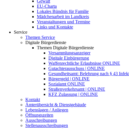
Gewalt
EU-Charta
Lokales Bündnis für Familie
Mädchenarbeit im Landkreis
Veranstaltungen und Termine
Links und Kontakte
Service
Themen Service
Digitale Bürgerdienste
Themen Digitale Bürgerdienste
Versammlungsanzeiger
Digitale Einbürgerung
Waffenrechtliche Erlaubnisse ONLINE
Gutachterausschuss | ONLINE
Gesundheitsamt: Belehrung nach § 43 Infek
Bürgergeld | ONLINE
Sozialamt ONLINE
Straßenverkehrsamt | ONLINE
KFZ Zulassung | ONLINE
Kontakt
Ämterübersicht & Dienstgebäude
Lebenslagen / Anliegen
Öffnungszeiten
Ausschreibungen
Stellenausschreibungen