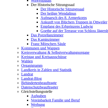
Witwenpalais
Der Historische Sitzungssaal
Der Historische Sitzungssaal
Der heilige Wendalinus
Aufmarsch des 8. Armeekorps
Ankunft von Blüchers Truppen in Ottweiler
Empfang des Erbprinzens Ludwig
Goethe auf der Terrasse von Schloss Jägers
Das Porzellanzimmer
Das Kaminzimmer
Franz Mörschers Säule
Kommunen und Wappen
Kreisverwaltung & Selbstverwaltungsorgane
Kreistag und Kreisausschüsse
Wahlen
Organigramm
Landkreis in Zahlen und Statistik
Landrat
Landrat-Blog
Behindertenbeauftragte
Datenschutzbeauftragter
Gleichstellungsstelle
Aufgaben
Vereinbarkeit Familie und Beruf
Werbung