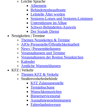
Leichte Sprache
Allgemein
Behindertenbeauftragte
Leitstelle Älter werden
Senioren-Lotsen und Senioren-Lotsinnen
Unterstützung im Alltag
Schwer-Behinderten-Ausweis
Der Soziale Dienst
Neuigkeiten | Termine
Themen Neuigkeiten & Termine
AfOe Pressestelle/Öffentlichkeitsarbeit
News | Pressemitteilungen
Veranstaltungen und Termine
Veranstaltungen der Region Neunkirchen
Kalender
Amtliche Warnmeldungen
KFZ | Verkehr
Themen KFZ & Verkehr
Straßenverkehrsbehörde
KFZ Zulassungsstelle
Terminbuchung
Wunschkennzeichen
Bürgerserviceportal
Ausnahmegenehmigungen
Fahrerlaubniswesen