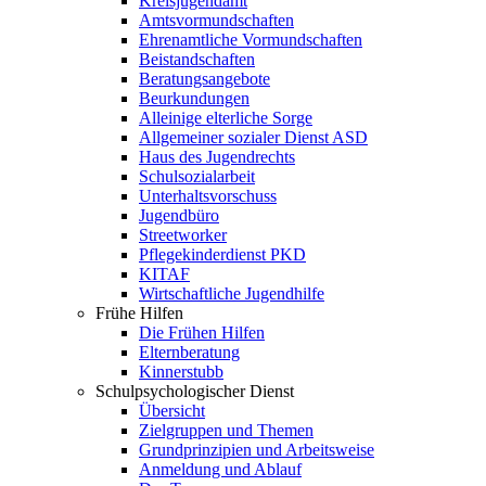
Kreisjugendamt
Amtsvormundschaften
Ehrenamtliche Vormundschaften
Beistandschaften
Beratungsangebote
Beurkundungen
Alleinige elterliche Sorge
Allgemeiner sozialer Dienst ASD
Haus des Jugendrechts
Schulsozialarbeit
Unterhaltsvorschuss
Jugendbüro
Streetworker
Pflegekinderdienst PKD
KITAF
Wirtschaftliche Jugendhilfe
Frühe Hilfen
Die Frühen Hilfen
Elternberatung
Kinnerstubb
Schulpsychologischer Dienst
Übersicht
Zielgruppen und Themen
Grundprinzipien und Arbeitsweise
Anmeldung und Ablauf