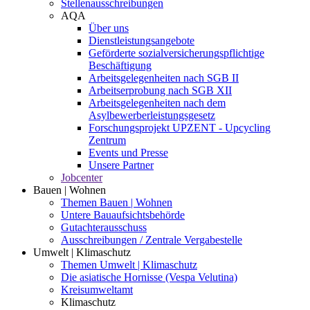
Stellenausschreibungen
AQA
Über uns
Dienstleistungsangebote
Geförderte sozialversicherungspflichtige
Beschäftigung
Arbeitsgelegenheiten nach SGB II
Arbeitserprobung nach SGB XII
Arbeitsgelegenheiten nach dem
Asylbewerberleistungsgesetz
Forschungsprojekt UPZENT - Upcycling
Zentrum
Events und Presse
Unsere Partner
Jobcenter
Bauen | Wohnen
Themen Bauen | Wohnen
Untere Bauaufsichtsbehörde
Gutachterausschuss
Ausschreibungen / Zentrale Vergabestelle
Umwelt | Klimaschutz
Themen Umwelt | Klimaschutz
Die asiatische Hornisse (Vespa Velutina)
Kreisumweltamt
Klimaschutz