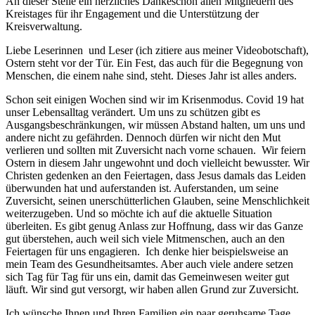
An dieser Stelle ein herzliches Dankeschön allen Mitgliedern des
Kreistages für ihr Engagement und die Unterstützung der
Kreisverwaltung.
Liebe Leserinnen und Leser (ich zitiere aus meiner Videobotschaft),
Ostern steht vor der Tür. Ein Fest, das auch für die Begegnung von
Menschen, die einem nahe sind, steht. Dieses Jahr ist alles anders.
Schon seit einigen Wochen sind wir im Krisenmodus. Covid 19 hat
unser Lebensalltag verändert. Um uns zu schützen gibt es
Ausgangsbeschränkungen, wir müssen Abstand halten, um uns und
andere nicht zu gefährden. Dennoch dürfen wir nicht den Mut
verlieren und sollten mit Zuversicht nach vorne schauen. Wir feiern
Ostern in diesem Jahr ungewohnt und doch vielleicht bewusster. Wir
Christen gedenken an den Feiertagen, dass Jesus damals das Leiden
überwunden hat und auferstanden ist. Auferstanden, um seine
Zuversicht, seinen unerschütterlichen Glauben, seine Menschlichkeit
weiterzugeben. Und so möchte ich auf die aktuelle Situation
überleiten. Es gibt genug Anlass zur Hoffnung, dass wir das Ganze
gut überstehen, auch weil sich viele Mitmenschen, auch an den
Feiertagen für uns engagieren. Ich denke hier beispielsweise an
mein Team des Gesundheitsamtes. Aber auch viele andere setzen
sich Tag für Tag für uns ein, damit das Gemeinwesen weiter gut
läuft. Wir sind gut versorgt, wir haben allen Grund zur Zuversicht.
Ich wünsche Ihnen und Ihren Familien ein paar geruhsame Tage