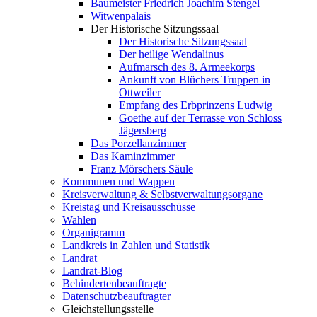
Baumeister Friedrich Joachim Stengel
Witwenpalais
Der Historische Sitzungssaal
Der Historische Sitzungssaal
Der heilige Wendalinus
Aufmarsch des 8. Armeekorps
Ankunft von Blüchers Truppen in
Ottweiler
Empfang des Erbprinzens Ludwig
Goethe auf der Terrasse von Schloss
Jägersberg
Das Porzellanzimmer
Das Kaminzimmer
Franz Mörschers Säule
Kommunen und Wappen
Kreisverwaltung & Selbstverwaltungsorgane
Kreistag und Kreisausschüsse
Wahlen
Organigramm
Landkreis in Zahlen und Statistik
Landrat
Landrat-Blog
Behindertenbeauftragte
Datenschutzbeauftragter
Gleichstellungsstelle