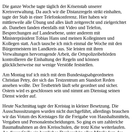
Die ganze Woche tagte täglich der Krisenstab unserer
Kreisverwaltung. Da auch wir die Distanzregeln strikt einhalten,
tagte der Stab in einer Telefonkonferenz. Hier haben wir
mittlerweile alle Übung und alles läuft zeitgerecht und zielgerichtet
ab. Daneben fanden ebenfalls mit Video und Telefon,
Besprechungen auf Landesebene, unter anderem mit
Ministerpräsident Tobias Hans und meinen Kolleginnen und
Kollegen statt. Auch tausche ich mich einmal die Woche mit den
Bürgermeistern im Landkreis aus. Sie leisten mit ihren
Verwaltungen hervorragende Arbeit, die Ortspolizeibehörden
kontrollieren die Einhaltung der Regeln und können
glücklicherweise nur wenige Verstöße feststellen.
Am Montag traf ich mich mit dem Bundestagsabgeordneten
Christian Petry, der sich das Testzentrum am Standort Reden
ansehen wollte. Der Testbetrieb läuft sehr geordnet und sicher.
Ostern wird es geschlossen sein und nimmt am Dienstag seinen
Dienst wieder auf.
Heute Nachmittag tagte der Kreistag in kleiner Besetzung. Die
Ausschusssitzungen wurden nicht durchgeführt, allerdings brauchen
wir das Votum des Kreistages für die Freigabe von Haushaltsmitteln,
Vergaben und Personalentscheidungen. So ging es um zahlreiche
Baumaßnahmen an den Kreisschulen, die trotz Krise weiterlaufen.