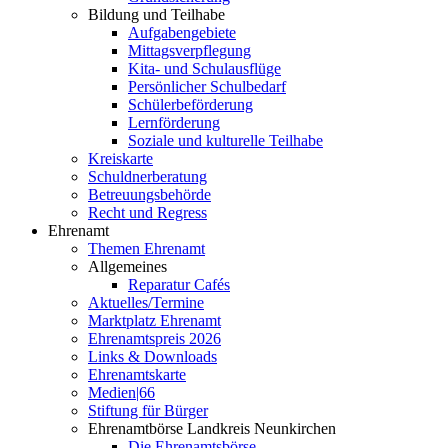
Bildung und Teilhabe
Aufgabengebiete
Mittagsverpflegung
Kita- und Schulausflüge
Persönlicher Schulbedarf
Schülerbeförderung
Lernförderung
Soziale und kulturelle Teilhabe
Kreiskarte
Schuldnerberatung
Betreuungsbehörde
Recht und Regress
Ehrenamt
Themen Ehrenamt
Allgemeines
Reparatur Cafés
Aktuelles/Termine
Marktplatz Ehrenamt
Ehrenamtspreis 2026
Links & Downloads
Ehrenamtskarte
Medien|66
Stiftung für Bürger
Ehrenamtbörse Landkreis Neunkirchen
Die Ehrenamtsbörse