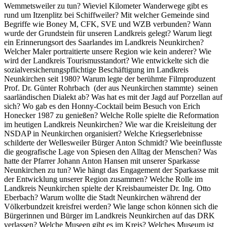
Wemmetsweiler zu tun? Wieviel Kilometer Wanderwege gibt es
rund um Itzenplitz bei Schiffweiler? Mit welcher Gemeinde sind
Begriffe wie Boney M, CFK, SVE und WZB verbunden? Wann
wurde der Grundstein für unseren Landkreis gelegt? Warum liegt
ein Erinnerungsort des Saarlandes im Landkreis Neunkirchen?
Welcher Maler portraitierte unsere Region wie kein anderer? Wie
wird der Landkreis Tourismusstandort? Wie entwickelte sich die
sozialversicherungspflichtige Beschäftigung im Landkreis
Neunkirchen seit 1980? Warum legte der berühmte Filmproduzent
Prof. Dr. Günter Rohrbach (der aus Neunkirchen stammte) seinen
saarländischen Dialekt ab? Was hat es mit der Jagd auf Porzellan auf
sich? Wo gab es den Honny-Cocktail beim Besuch von Erich
Honecker 1987 zu genießen? Welche Rolle spielte die Reformation
im heutigen Landkreis Neunkirchen? Wie war die Kreisleitung der
NSDAP in Neunkirchen organisiert? Welche Kriegserlebnisse
schilderte der Wellesweiler Bürger Anton Schmidt? Wie beeinflusste
die geografische Lage von Spiesen den Alltag der Menschen? Was
hatte der Pfarrer Johann Anton Hansen mit unserer Sparkasse
Neunkirchen zu tun? Wie hängt das Engagement der Sparkasse mit
der Entwicklung unserer Region zusammen? Welche Rolle im
Landkreis Neunkirchen spielte der Kreisbaumeister Dr. Ing. Otto
Eberbach? Warum wollte die Stadt Neunkirchen während der
Völkerbundzeit kreisfrei werden? Wie lange schon können sich die
Bürgerinnen und Bürger im Landkreis Neunkirchen auf das DRK
verlassen? Welche Museen gibt es im Kreis? Welches Museum ist