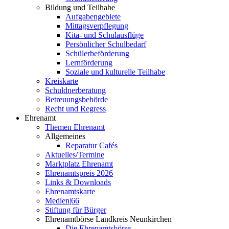
Bildung und Teilhabe
Aufgabengebiete
Mittagsverpflegung
Kita- und Schulausflüge
Persönlicher Schulbedarf
Schülerbeförderung
Lernförderung
Soziale und kulturelle Teilhabe
Kreiskarte
Schuldnerberatung
Betreuungsbehörde
Recht und Regress
Ehrenamt
Themen Ehrenamt
Allgemeines
Reparatur Cafés
Aktuelles/Termine
Marktplatz Ehrenamt
Ehrenamtspreis 2026
Links & Downloads
Ehrenamtskarte
Medien|66
Stiftung für Bürger
Ehrenamtbörse Landkreis Neunkirchen
Die Ehrenamtsbörse