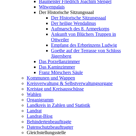
Baumeister Friedrich Joachim Stengel
Witwenpalais
Der Historische Sitzungssaal
Der Historische Sitzungssaal
Der heilige Wendalinus
Aufmarsch des 8. Armeekorps
Ankunft von Blüchers Truppen in
Ottweiler
Empfang des Erbprinzens Ludwig
Goethe auf der Terrasse von Schloss
Jägersberg
Das Porzellanzimmer
Das Kaminzimmer
Franz Mörschers Säule
Kommunen und Wappen
Kreisverwaltung & Selbstverwaltungsorgane
Kreistag und Kreisausschüsse
Wahlen
Organigramm
Landkreis in Zahlen und Statistik
Landrat
Landrat-Blog
Behindertenbeauftragte
Datenschutzbeauftragter
Gleichstellungsstelle