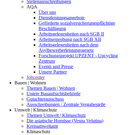
Stellenausschreibungen
AQA
Über uns
Dienstleistungsangebote
Geförderte sozialversicherungspflichtige
Beschäftigung
Arbeitsgelegenheiten nach SGB II
Arbeitserprobung nach SGB XII
Arbeitsgelegenheiten nach dem
Asylbewerberleistungsgesetz
Forschungsprojekt UPZENT - Upcycling
Zentrum
Events und Presse
Unsere Partner
Jobcenter
Bauen | Wohnen
Themen Bauen | Wohnen
Untere Bauaufsichtsbehörde
Gutachterausschuss
Ausschreibungen / Zentrale Vergabestelle
Umwelt | Klimaschutz
Themen Umwelt | Klimaschutz
Die asiatische Hornisse (Vespa Velutina)
Kreisumweltamt
Klimaschutz