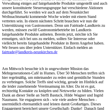
Verwaltung einiges auf fairgehandelte Produkte umgestellt und auch
unsere konstituierte Steuerungsgruppe hat verschiedene Aktionen
durchgeführt. So werden wir auch auf dem Neunkircher
Weihnachtsmarkt kommende Woche wieder mit einem Stand
vertreten sein. In einem nächsten Schritt brauchen wir nun die
Unterstützung von Gastronomen. Denn um Fairtrade-Landkreis zu
werden, müssen zwölf Gastronomiebetriebe im Landkreis
fairgehandelte Produkte anbieten. Bereits jetzt, möchte ich Sie
ermutigen, sich bei uns zu melden, sollten Sie Interesse oder
vielleicht bereits fairgehandelte Produkte in Ihrem Angebot haben.
Wir freuen uns über jeden Unterstützer. Einfach melden an
fairtrade@landkreis-neunkirchen.de
Am Mittwoch besuchte ich in ungewohnter Mission das
Mehrgenerationen-Café in Humes. Über 50 Menschen treffen sich
hier regelmäßig, um miteinander zu reden und gemütliche Stunden
zu verbringen. Solche Treffs sind wichtig, gerade im Hinblick auf
die leider zunehmende Vereinsamung im Alter. Da ist es gut,
rechtzeitig Kontakte zu knüpfen und Netzwerke zu bilden. Vielen
Dank an dieser Stelle an Steffi Bastuck, Hilde Wagner und Ingrid
Naumann. Sie engagieren sich - wie viele andere Menschen -
unermüdlich ehrenamtlich und leisten damit Großartiges. Dieses
Engagement bereichert unsere Gesellschaft- Danke! Danach fand