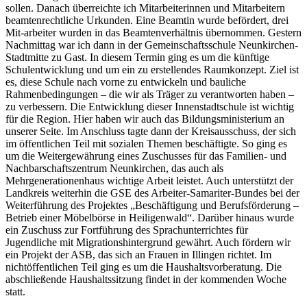
sollen. Danach überreichte ich Mitarbeiterinnen und Mitarbeitern
beamtenrechtliche Urkunden. Eine Beamtin wurde befördert, drei
Mit-arbeiter wurden in das Beamtenverhältnis übernommen. Gestern
Nachmittag war ich dann in der Gemeinschaftsschule Neunkirchen-
Stadtmitte zu Gast. In diesem Termin ging es um die künftige
Schulentwicklung und um ein zu erstellendes Raumkonzept. Ziel ist
es, diese Schule nach vorne zu entwickeln und bauliche
Rahmenbedingungen – die wir als Träger zu verantworten haben –
zu verbessern. Die Entwicklung dieser Innenstadtschule ist wichtig
für die Region. Hier haben wir auch das Bildungsministerium an
unserer Seite. Im Anschluss tagte dann der Kreisausschuss, der sich
im öffentlichen Teil mit sozialen Themen beschäftigte. So ging es
um die Weitergewährung eines Zuschusses für das Familien- und
Nachbarschaftszentrum Neunkirchen, das auch als
Mehrgenerationenhaus wichtige Arbeit leistet. Auch unterstützt der
Landkreis weiterhin die GSE des Arbeiter-Samariter-Bundes bei der
Weiterführung des Projektes „Beschäftigung und Berufsförderung –
Betrieb einer Möbelbörse in Heiligenwald“. Darüber hinaus wurde
ein Zuschuss zur Fortführung des Sprachunterrichtes für
Jugendliche mit Migrationshintergrund gewährt. Auch fördern wir
ein Projekt der ASB, das sich an Frauen in Illingen richtet. Im
nichtöffentlichen Teil ging es um die Haushaltsvorberatung. Die
abschließende Haushaltssitzung findet in der kommenden Woche
statt.