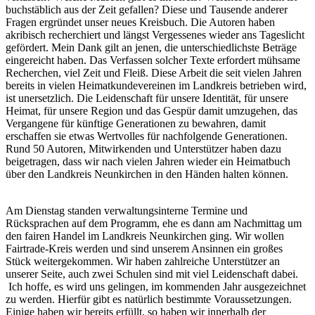
buchstäblich aus der Zeit gefallen? Diese und Tausende anderer
Fragen ergründet unser neues Kreisbuch. Die Autoren haben
akribisch recherchiert und längst Vergessenes wieder ans Tageslicht
gefördert. Mein Dank gilt an jenen, die unterschiedlichste Beträge
eingereicht haben. Das Verfassen solcher Texte erfordert mühsame
Recherchen, viel Zeit und Fleiß. Diese Arbeit die seit vielen Jahren
bereits in vielen Heimatkundevereinen im Landkreis betrieben wird,
ist unersetzlich. Die Leidenschaft für unsere Identität, für unsere
Heimat, für unsere Region und das Gespür damit umzugehen, das
Vergangene für künftige Generationen zu bewahren, damit
erschaffen sie etwas Wertvolles für nachfolgende Generationen.
Rund 50 Autoren, Mitwirkenden und Unterstützer haben dazu
beigetragen, dass wir nach vielen Jahren wieder ein Heimatbuch
über den Landkreis Neunkirchen in den Händen halten können.
Am Dienstag standen verwaltungsinterne Termine und
Rücksprachen auf dem Programm, ehe es dann am Nachmittag um
den fairen Handel im Landkreis Neunkirchen ging. Wir wollen
Fairtrade-Kreis werden und sind unserem Ansinnen ein großes
Stück weitergekommen. Wir haben zahlreiche Unterstützer an
unserer Seite, auch zwei Schulen sind mit viel Leidenschaft dabei.
Ich hoffe, es wird uns gelingen, im kommenden Jahr ausgezeichnet
zu werden. Hierfür gibt es natürlich bestimmte Voraussetzungen.
Einige haben wir bereits erfüllt, so haben wir innerhalb der