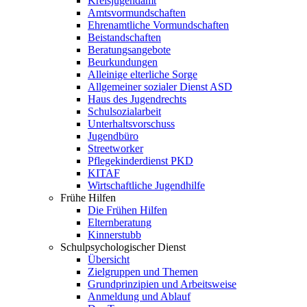
Kreisjugendamt
Amtsvormundschaften
Ehrenamtliche Vormundschaften
Beistandschaften
Beratungsangebote
Beurkundungen
Alleinige elterliche Sorge
Allgemeiner sozialer Dienst ASD
Haus des Jugendrechts
Schulsozialarbeit
Unterhaltsvorschuss
Jugendbüro
Streetworker
Pflegekinderdienst PKD
KITAF
Wirtschaftliche Jugendhilfe
Frühe Hilfen
Die Frühen Hilfen
Elternberatung
Kinnerstubb
Schulpsychologischer Dienst
Übersicht
Zielgruppen und Themen
Grundprinzipien und Arbeitsweise
Anmeldung und Ablauf