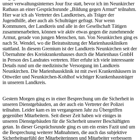
unser verwaltungsinternes Jour fixe statt, bevor ich im Neunkircher
Rathaus an einer Gesprächsrunde „Bildung gegen Armut“ teilnahm.
Hier war ich als Vertreter des Landkreises, als Träger der
Jugendhilfe, aber auch als Schulträger gefragt. Nur wenn
Kommunen, der Landkreis und alle in der Gesellschaft Tätigen
zusammenarbeiten, können wir aktiv etwas gegen die zunehmende
Armut, gerade von jungen Menschen, tun. Von Neunkirchen ging es
nach St. Wendel, wo die Beiratssitzung der Marienhauskliniken
stattfand. In diesem Gremium ist der Landkreis Neunkirchen seit der
Übernahme des Kreiskrankenhauses durch die Marienhaus GmbH
in Person des Landrates vertreten. Hier erfuhr ich viele interessante
Details rund um die medizinische Versorgung im Landkreis
Neunkirchen. Die Marienhausklinik ist mit zwei Krankenhäusern in
Ottweiler und Neunkirchen-Kohlhof wichtiger Krankenhausträger
in unserem Landkreis.
Gestern Morgen ging es in einer Besprechung um die Sicherheit in
unseren Dienstgebäuden, an der auch ein Vertreter der Polizei
teilnahm. Leider kam es im vergangenen Jahr zu Übergriffen
gegenüber Mitarbeitern. Seit dieser Zeit haben wir einiges in
unseren Dienstgebäuden für die Sicherheit unserer Beschäftigten
getan. In dieser Gesprächsrunde ging es um ein erstes Fazit und um
die Besprechung weiterer Maßnahmen, die auch das subjektive
Sicherheitsgefühl der Mitarbeiterinnen und Mitarbeiter verbessern