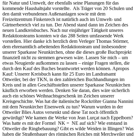
für Natur und Umwelt, der ebenfalls seine Planungen für das
kommende Haushaltsjahr vorstellte. Als Träger von 20 Schulen und
den damit verbundenen Außenanlagen sowie mit dem
Freizeitzentrum Finkenrech ist natürlich auch im Umwelt- und
Gärtnerbereich viel zu tun. Der Abend stand dann im Zeichen des
neuen Landkreisbuches. Nach nur einjähriger Tätigkeit unseres
Redaktionsteams konnten wir das 288 Seiten umfassende Werk
vorstellen. Hier danke ich herzlich dem Verleger Thomas Störmer,
dem ehrenamtlich arbeitenden Redaktionsteam und insbesondere
unserer Sparkasse Neunkirchen, ohne die dieses große Buchprojekt
finanziell nicht zu stemmen gewesen wäre. Lassen Sie mich – um
etwas Neugierde aufkommen zu lassen – einige Fragen stellen, die
durch den Kauf des Buches beantwortet werden können. Apropos
Kauf: Unserer Kreisbuch kann für 25 Euro im Landratsamt
Ottweiler, bei der TKN, in den zahlreichen Buchhandlungen im
Kreis und in allen Geschäftsstellen unserer Sparkasse Neunkirchen
käuflich erworben werden. Denken Sie daran, dies wäre sicherlich
auch ein schönes Weihnachtsgeschenk im Zeichen unserer
Kreisgeschichte. Was hat die italienische Rockröhre Gianna Nannini
mit dem Neunkircher Eisenwerk zu tun? Warum wurden in der
Ottweiler Blies Autos versenkt und diese Tat noch öffentlich
gewürdigt? Wie kamen die Werke von Jean Lurçat nach Eppelborn?
Was hatte es mit der Formel NK = NE auf sich? Wie entstand in
Ottweiler die Ringbebauung? Gibt es wilde Weiden in Illingen? Was
haben die Straßenbauer des römischen Reiches mit Merchweiler und