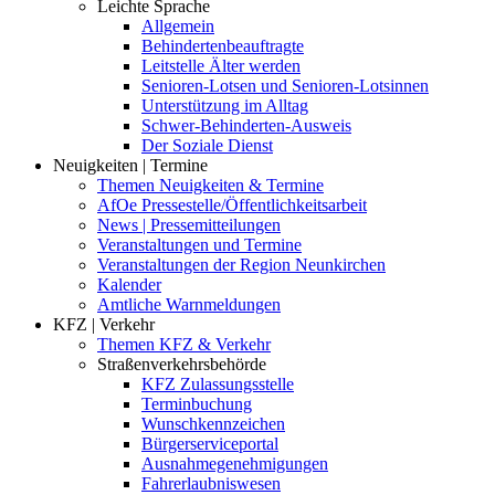
Leichte Sprache
Allgemein
Behindertenbeauftragte
Leitstelle Älter werden
Senioren-Lotsen und Senioren-Lotsinnen
Unterstützung im Alltag
Schwer-Behinderten-Ausweis
Der Soziale Dienst
Neuigkeiten | Termine
Themen Neuigkeiten & Termine
AfOe Pressestelle/Öffentlichkeitsarbeit
News | Pressemitteilungen
Veranstaltungen und Termine
Veranstaltungen der Region Neunkirchen
Kalender
Amtliche Warnmeldungen
KFZ | Verkehr
Themen KFZ & Verkehr
Straßenverkehrsbehörde
KFZ Zulassungsstelle
Terminbuchung
Wunschkennzeichen
Bürgerserviceportal
Ausnahmegenehmigungen
Fahrerlaubniswesen