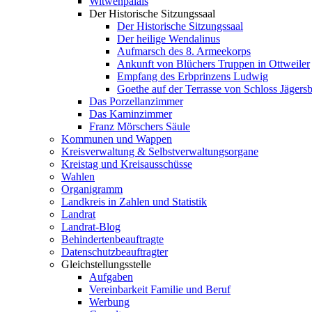
Witwenpalais
Der Historische Sitzungssaal
Der Historische Sitzungssaal
Der heilige Wendalinus
Aufmarsch des 8. Armeekorps
Ankunft von Blüchers Truppen in Ottweiler
Empfang des Erbprinzens Ludwig
Goethe auf der Terrasse von Schloss Jägers
Das Porzellanzimmer
Das Kaminzimmer
Franz Mörschers Säule
Kommunen und Wappen
Kreisverwaltung & Selbstverwaltungsorgane
Kreistag und Kreisausschüsse
Wahlen
Organigramm
Landkreis in Zahlen und Statistik
Landrat
Landrat-Blog
Behindertenbeauftragte
Datenschutzbeauftragter
Gleichstellungsstelle
Aufgaben
Vereinbarkeit Familie und Beruf
Werbung