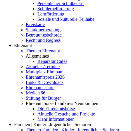
Persönlicher Schulbedarf
Schülerbeförderung
Lernförderung
Soziale und kulturelle Teilhabe
Kreiskarte
Schuldnerberatung
Betreuungsbehörde
Recht und Regress
Ehrenamt
Themen Ehrenamt
Allgemeines
Reparatur Cafés
Aktuelles/Termine
Marktplatz Ehrenamt
Ehrenamtspreis 2026
Links & Downloads
Ehrenamtskarte
Medien|66
Stiftung für Bürger
Ehrenamtbörse Landkreis Neunkirchen
Die Ehrenamtsbörse
Aktuelle Gesuche und Projekte
Mehr Informationen
Familien | Kinder | Jugendliche | Senioren
Themen Familien | Kinder | Jugendliche | Senioren