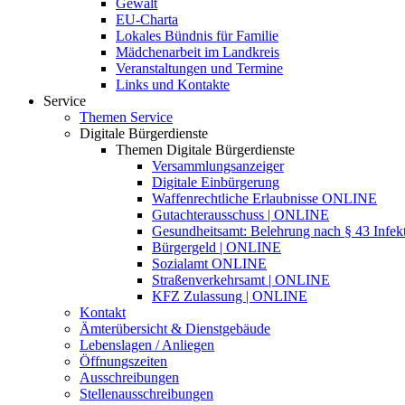
Gewalt
EU-Charta
Lokales Bündnis für Familie
Mädchenarbeit im Landkreis
Veranstaltungen und Termine
Links und Kontakte
Service
Themen Service
Digitale Bürgerdienste
Themen Digitale Bürgerdienste
Versammlungsanzeiger
Digitale Einbürgerung
Waffenrechtliche Erlaubnisse ONLINE
Gutachterausschuss | ONLINE
Gesundheitsamt: Belehrung nach § 43 Infek
Bürgergeld | ONLINE
Sozialamt ONLINE
Straßenverkehrsamt | ONLINE
KFZ Zulassung | ONLINE
Kontakt
Ämterübersicht & Dienstgebäude
Lebenslagen / Anliegen
Öffnungszeiten
Ausschreibungen
Stellenausschreibungen