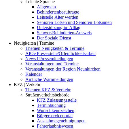
Leichte Sprache
Allgemein
Behindertenbeauftragte
Leitstelle Älter werden
Senioren-Lotsen und Senioren-Lotsinnen
Unterstützung im Alltag
Schwer-Behinderten-Ausweis
Der Soziale Dienst
Neuigkeiten | Termine
Themen Neuigkeiten & Termine
AfOe Pressestelle/Öffentlichkeitsarbeit
News | Pressemitteilungen
Veranstaltungen und Termine
Veranstaltungen der Region Neunkirchen
Kalender
Amtliche Warnmeldungen
KFZ | Verkehr
Themen KFZ & Verkehr
Straßenverkehrsbehörde
KFZ Zulassungsstelle
Terminbuchung
Wunschkennzeichen
Bürgerserviceportal
Ausnahmegenehmigungen
Fahrerlaubniswesen