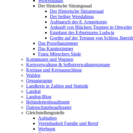
Witwenpalais
Der Historische Sitzungssaal
Der Historische Sitzungssaal
Der heilige Wendalinus
Aufmarsch des 8. Armeekorps
Ankunft von Blüchers Truppen in Ottweiler
Empfang des Erbprinzens Ludwig
Goethe auf der Terrasse von Schloss Jägers
Das Porzellanzimmer
Das Kaminzimmer
Franz Mörschers Säule
Kommunen und Wappen
Kreisverwaltung & Selbstverwaltungsorgane
Kreistag und Kreisausschüsse
Wahlen
Organigramm
Landkreis in Zahlen und Statistik
Landrat
Landrat-Blog
Behindertenbeauftragte
Datenschutzbeauftragter
Gleichstellungsstelle
Aufgaben
Vereinbarkeit Familie und Beruf
Werbung