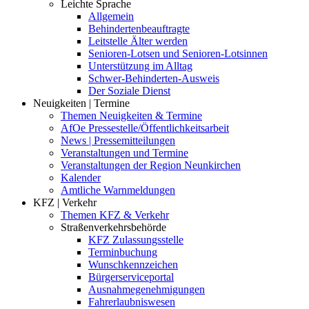
Leichte Sprache
Allgemein
Behindertenbeauftragte
Leitstelle Älter werden
Senioren-Lotsen und Senioren-Lotsinnen
Unterstützung im Alltag
Schwer-Behinderten-Ausweis
Der Soziale Dienst
Neuigkeiten | Termine
Themen Neuigkeiten & Termine
AfOe Pressestelle/Öffentlichkeitsarbeit
News | Pressemitteilungen
Veranstaltungen und Termine
Veranstaltungen der Region Neunkirchen
Kalender
Amtliche Warnmeldungen
KFZ | Verkehr
Themen KFZ & Verkehr
Straßenverkehrsbehörde
KFZ Zulassungsstelle
Terminbuchung
Wunschkennzeichen
Bürgerserviceportal
Ausnahmegenehmigungen
Fahrerlaubniswesen