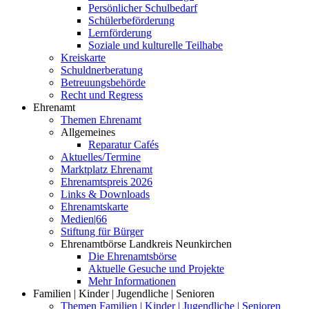
Persönlicher Schulbedarf
Schülerbeförderung
Lernförderung
Soziale und kulturelle Teilhabe
Kreiskarte
Schuldnerberatung
Betreuungsbehörde
Recht und Regress
Ehrenamt
Themen Ehrenamt
Allgemeines
Reparatur Cafés
Aktuelles/Termine
Marktplatz Ehrenamt
Ehrenamtspreis 2026
Links & Downloads
Ehrenamtskarte
Medien|66
Stiftung für Bürger
Ehrenamtbörse Landkreis Neunkirchen
Die Ehrenamtsbörse
Aktuelle Gesuche und Projekte
Mehr Informationen
Familien | Kinder | Jugendliche | Senioren
Themen Familien | Kinder | Jugendliche | Senioren