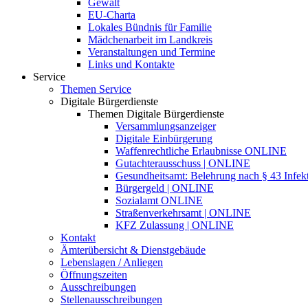
Gewalt
EU-Charta
Lokales Bündnis für Familie
Mädchenarbeit im Landkreis
Veranstaltungen und Termine
Links und Kontakte
Service
Themen Service
Digitale Bürgerdienste
Themen Digitale Bürgerdienste
Versammlungsanzeiger
Digitale Einbürgerung
Waffenrechtliche Erlaubnisse ONLINE
Gutachterausschuss | ONLINE
Gesundheitsamt: Belehrung nach § 43 Infek
Bürgergeld | ONLINE
Sozialamt ONLINE
Straßenverkehrsamt | ONLINE
KFZ Zulassung | ONLINE
Kontakt
Ämterübersicht & Dienstgebäude
Lebenslagen / Anliegen
Öffnungszeiten
Ausschreibungen
Stellenausschreibungen