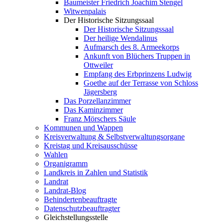
Baumeister Friedrich Joachim Stengel
Witwenpalais
Der Historische Sitzungssaal
Der Historische Sitzungssaal
Der heilige Wendalinus
Aufmarsch des 8. Armeekorps
Ankunft von Blüchers Truppen in
Ottweiler
Empfang des Erbprinzens Ludwig
Goethe auf der Terrasse von Schloss
Jägersberg
Das Porzellanzimmer
Das Kaminzimmer
Franz Mörschers Säule
Kommunen und Wappen
Kreisverwaltung & Selbstverwaltungsorgane
Kreistag und Kreisausschüsse
Wahlen
Organigramm
Landkreis in Zahlen und Statistik
Landrat
Landrat-Blog
Behindertenbeauftragte
Datenschutzbeauftragter
Gleichstellungsstelle