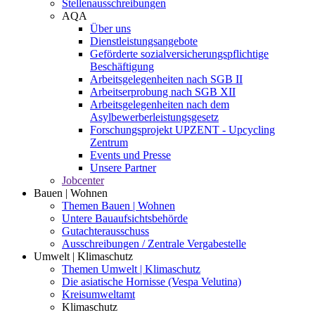
Stellenausschreibungen
AQA
Über uns
Dienstleistungsangebote
Geförderte sozialversicherungspflichtige
Beschäftigung
Arbeitsgelegenheiten nach SGB II
Arbeitserprobung nach SGB XII
Arbeitsgelegenheiten nach dem
Asylbewerberleistungsgesetz
Forschungsprojekt UPZENT - Upcycling
Zentrum
Events und Presse
Unsere Partner
Jobcenter
Bauen | Wohnen
Themen Bauen | Wohnen
Untere Bauaufsichtsbehörde
Gutachterausschuss
Ausschreibungen / Zentrale Vergabestelle
Umwelt | Klimaschutz
Themen Umwelt | Klimaschutz
Die asiatische Hornisse (Vespa Velutina)
Kreisumweltamt
Klimaschutz