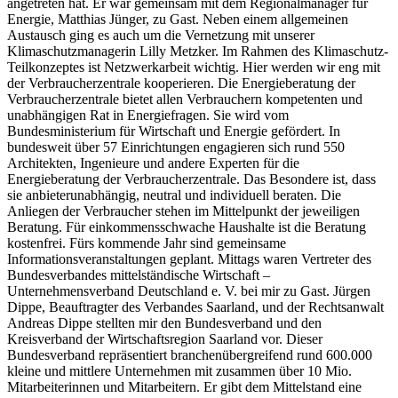
angetreten hat. Er war gemeinsam mit dem Regionalmanager für
Energie, Matthias Jünger, zu Gast. Neben einem allgemeinen
Austausch ging es auch um die Vernetzung mit unserer
Klimaschutzmanagerin Lilly Metzker. Im Rahmen des Klimaschutz-
Teilkonzeptes ist Netzwerkarbeit wichtig. Hier werden wir eng mit
der Verbraucherzentrale kooperieren. Die Energieberatung der
Verbraucherzentrale bietet allen Verbrauchern kompetenten und
unabhängigen Rat in Energiefragen. Sie wird vom
Bundesministerium für Wirtschaft und Energie gefördert. In
bundesweit über 57 Einrichtungen engagieren sich rund 550
Architekten, Ingenieure und andere Experten für die
Energieberatung der Verbraucherzentrale. Das Besondere ist, dass
sie anbieterunabhängig, neutral und individuell beraten. Die
Anliegen der Verbraucher stehen im Mittelpunkt der jeweiligen
Beratung. Für einkommensschwache Haushalte ist die Beratung
kostenfrei. Fürs kommende Jahr sind gemeinsame
Informationsveranstaltungen geplant. Mittags waren Vertreter des
Bundesverbandes mittelständische Wirtschaft –
Unternehmensverband Deutschland e. V. bei mir zu Gast. Jürgen
Dippe, Beauftragter des Verbandes Saarland, und der Rechtsanwalt
Andreas Dippe stellten mir den Bundesverband und den
Kreisverband der Wirtschaftsregion Saarland vor. Dieser
Bundesverband repräsentiert branchenübergreifend rund 600.000
kleine und mittlere Unternehmen mit zusammen über 10 Mio.
Mitarbeiterinnen und Mitarbeitern. Er gibt dem Mittelstand eine