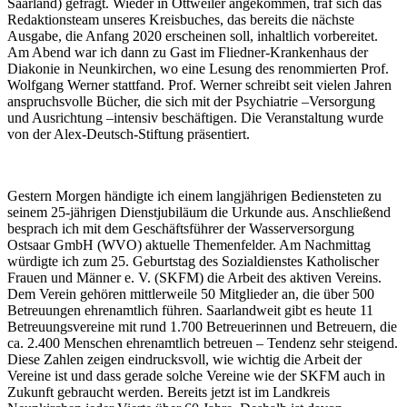
Saarland) gefragt. Wieder in Ottweiler angekommen, traf sich das
Redaktionsteam unseres Kreisbuches, das bereits die nächste
Ausgabe, die Anfang 2020 erscheinen soll, inhaltlich vorbereitet.
Am Abend war ich dann zu Gast im Fliedner-Krankenhaus der
Diakonie in Neunkirchen, wo eine Lesung des renommierten Prof.
Wolfgang Werner stattfand. Prof. Werner schreibt seit vielen Jahren
anspruchsvolle Bücher, die sich mit der Psychiatrie –Versorgung
und Ausrichtung –intensiv beschäftigen. Die Veranstaltung wurde
von der Alex-Deutsch-Stiftung präsentiert.
Gestern Morgen händigte ich einem langjährigen Bediensteten zu
seinem 25-jährigen Dienstjubiläum die Urkunde aus. Anschließend
besprach ich mit dem Geschäftsführer der Wasserversorgung
Ostsaar GmbH (WVO) aktuelle Themenfelder. Am Nachmittag
würdigte ich zum 25. Geburtstag des Sozialdienstes Katholischer
Frauen und Männer e. V. (SKFM) die Arbeit des aktiven Vereins.
Dem Verein gehören mittlerweile 50 Mitglieder an, die über 500
Betreuungen ehrenamtlich führen. Saarlandweit gibt es heute 11
Betreuungsvereine mit rund 1.700 Betreuerinnen und Betreuern, die
ca. 2.400 Menschen ehrenamtlich betreuen – Tendenz sehr steigend.
Diese Zahlen zeigen eindrucksvoll, wie wichtig die Arbeit der
Vereine ist und dass gerade solche Vereine wie der SKFM auch in
Zukunft gebraucht werden. Bereits jetzt ist im Landkreis