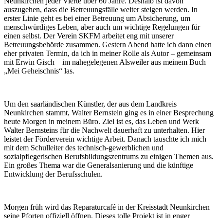
Neunkirchen jeder Vierte über 60 Jahre. Deshalb ist davon
auszugehen, dass die Betreuungsfälle weiter steigen werden. In
erster Linie geht es bei einer Betreuung um Absicherung, um
menschwürdiges Leben, aber auch um wichtige Regelungen für
einen selbst. Der Verein SKFM arbeitet eng mit unserer
Betreuungsbehörde zusammen. Gestern Abend hatte ich dann einen
eher privaten Termin, da ich in meiner Rolle als Autor – gemeinsam
mit Erwin Gisch – im nahegelegenen Alsweiler aus meinem Buch
„Mei Geheischnis“ las.
Um den saarländischen Künstler, der aus dem Landkreis
Neunkirchen stammt, Walter Bernstein ging es in einer Besprechung
heute Morgen in meinem Büro. Ziel ist es, das Leben und Werk
Walter Bernsteins für die Nachwelt dauerhaft zu unterhalten. Hier
leistet der Förderverein wichtige Arbeit. Danach tauschte ich mich
mit dem Schulleiter des technisch-gewerblichen und
sozialpflegerischen Berufsbildungszentrums zu einigen Themen aus.
Ein großes Thema war die Generalsanierung und die künftige
Entwicklung der Berufsschulen.
Morgen früh wird das Reparaturcafé in der Kreisstadt Neunkirchen
seine Pforten offiziell öffnen. Dieses tolle Projekt ist in enger