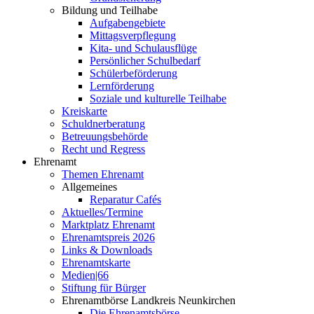
Bildung und Teilhabe
Aufgabengebiete
Mittagsverpflegung
Kita- und Schulausflüge
Persönlicher Schulbedarf
Schülerbeförderung
Lernförderung
Soziale und kulturelle Teilhabe
Kreiskarte
Schuldnerberatung
Betreuungsbehörde
Recht und Regress
Ehrenamt
Themen Ehrenamt
Allgemeines
Reparatur Cafés
Aktuelles/Termine
Marktplatz Ehrenamt
Ehrenamtspreis 2026
Links & Downloads
Ehrenamtskarte
Medien|66
Stiftung für Bürger
Ehrenamtbörse Landkreis Neunkirchen
Die Ehrenamtsbörse