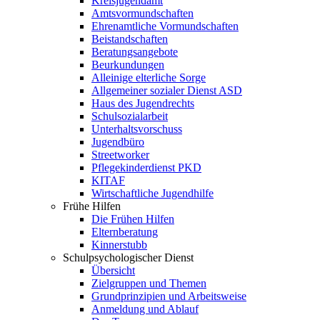
Kreisjugendamt
Amtsvormundschaften
Ehrenamtliche Vormundschaften
Beistandschaften
Beratungsangebote
Beurkundungen
Alleinige elterliche Sorge
Allgemeiner sozialer Dienst ASD
Haus des Jugendrechts
Schulsozialarbeit
Unterhaltsvorschuss
Jugendbüro
Streetworker
Pflegekinderdienst PKD
KITAF
Wirtschaftliche Jugendhilfe
Frühe Hilfen
Die Frühen Hilfen
Elternberatung
Kinnerstubb
Schulpsychologischer Dienst
Übersicht
Zielgruppen und Themen
Grundprinzipien und Arbeitsweise
Anmeldung und Ablauf