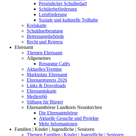
Persönlicher Schulbedarf
Schülerbeförderung
Lernförderung
Soziale und kulturelle Teilhabe
Kreiskarte
Schuldnerberatung
Betreuungsbehörde
Recht und Regress
Ehrenamt
Themen Ehrenamt
Allgemeines
Reparatur Cafés
Aktuelles/Termine
Marktplatz Ehrenamt
Ehrenamtspreis 2026
Links & Downloads
Ehrenamtskarte
Medien|66
Stiftung für Bürger
Ehrenamtbörse Landkreis Neunkirchen
Die Ehrenamtsbörse
Aktuelle Gesuche und Projekte
Mehr Informationen
Familien | Kinder | Jugendliche | Senioren
Themen Familien | Kinder | Jugendliche | Senioren