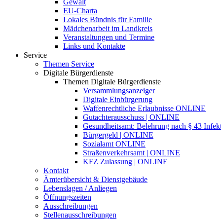
Gewalt
EU-Charta
Lokales Bündnis für Familie
Mädchenarbeit im Landkreis
Veranstaltungen und Termine
Links und Kontakte
Service
Themen Service
Digitale Bürgerdienste
Themen Digitale Bürgerdienste
Versammlungsanzeiger
Digitale Einbürgerung
Waffenrechtliche Erlaubnisse ONLINE
Gutachterausschuss | ONLINE
Gesundheitsamt: Belehrung nach § 43 Infek
Bürgergeld | ONLINE
Sozialamt ONLINE
Straßenverkehrsamt | ONLINE
KFZ Zulassung | ONLINE
Kontakt
Ämterübersicht & Dienstgebäude
Lebenslagen / Anliegen
Öffnungszeiten
Ausschreibungen
Stellenausschreibungen