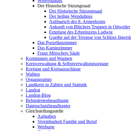
Witwenpalais
Der Historische Sitzungssaal
Der Historische Sitzungssaal
Der heilige Wendalinus
Aufmarsch des 8. Armeekorps
Ankunft von Blüchers Truppen in Ottweiler
Empfang des Erbprinzens Ludwig
Goethe auf der Terrasse von Schloss Jägers
Das Porzellanzimmer
Das Kaminzimmer
Franz Mörschers Säule
Kommunen und Wappen
Kreisverwaltung & Selbstverwaltungsorgane
Kreistag und Kreisausschüsse
Wahlen
Organigramm
Landkreis in Zahlen und Statistik
Landrat
Landrat-Blog
Behindertenbeauftragte
Datenschutzbeauftragter
Gleichstellungsstelle
Aufgaben
Vereinbarkeit Familie und Beruf
Werbung