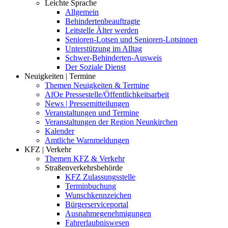
Leichte Sprache
Allgemein
Behindertenbeauftragte
Leitstelle Älter werden
Senioren-Lotsen und Senioren-Lotsinnen
Unterstützung im Alltag
Schwer-Behinderten-Ausweis
Der Soziale Dienst
Neuigkeiten | Termine
Themen Neuigkeiten & Termine
AfOe Pressestelle/Öffentlichkeitsarbeit
News | Pressemitteilungen
Veranstaltungen und Termine
Veranstaltungen der Region Neunkirchen
Kalender
Amtliche Warnmeldungen
KFZ | Verkehr
Themen KFZ & Verkehr
Straßenverkehrsbehörde
KFZ Zulassungsstelle
Terminbuchung
Wunschkennzeichen
Bürgerserviceportal
Ausnahmegenehmigungen
Fahrerlaubniswesen