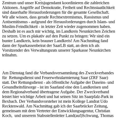
Zentrum und unser Kreisjugendamt koordinieren die zahlreichen
Aktionen. Angriffe auf Demokratie, Freiheit und Rechtsstaatlichkeit
sind dauerhafte Herausforderungen für die gesamte Gesellschaft.
Wir alle wissen, dass gerade Rechtsextremismus, Rassismus und
Antisemitismus - aufgrund der Herausforderungen durch Islam- und
Muslim-Feindlichkeit - in letzter Zeit wieder zugenommen haben.
Deshalb ist es auch mir wichtig, im Landkreis Neunkirchen Zeichen
zu setzen. Um es plakativ auf den Punkt zu bringen: Wir sind ein
bunter Landkreis, kein brauner Landkreis! Am Nachmittag fand
dann der Sparkassenbeirat der SaarLB statt, an dem ich als
Vorsitzender des Verwaltungsrats unserer Sparkasse Neunkirchen
teilnahm.
Am Dienstag fand die Verbandsversammlung des Zweckverbandes
für Rettungsdienst und Feuerwehralarmierung Saar (ZRF Saar)
statt. Der Rettungsdienst - als öffentliche Aufgabe der Daseins- und
Gesundheitsfürsorge - ist im Saarland eine den Landkreisen und
dem Regionalverband übertragene Aufgabe. Der Zweckverband
leistet hier wichtige Arbeit und hat seinen Sitz im Saarpfalz-Park in
Bexbach. Der Verbandsvorsteher ist mein Kollege Landrat Udo
Recktenwald. Am Nachmittag gab ich der Saarbrücker Zeitung,
gemeinsam mit dem Vertreter der Entwicklungsagentur, Christian
Koch, und unserem Stabsstellenleiter Land(auf)Schwung, Thomas