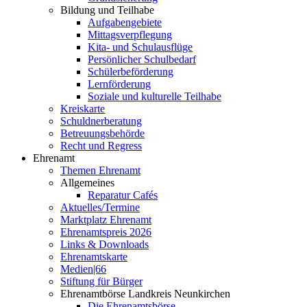
Bildung und Teilhabe
Aufgabengebiete
Mittagsverpflegung
Kita- und Schulausflüge
Persönlicher Schulbedarf
Schülerbeförderung
Lernförderung
Soziale und kulturelle Teilhabe
Kreiskarte
Schuldnerberatung
Betreuungsbehörde
Recht und Regress
Ehrenamt
Themen Ehrenamt
Allgemeines
Reparatur Cafés
Aktuelles/Termine
Marktplatz Ehrenamt
Ehrenamtspreis 2026
Links & Downloads
Ehrenamtskarte
Medien|66
Stiftung für Bürger
Ehrenamtbörse Landkreis Neunkirchen
Die Ehrenamtsbörse