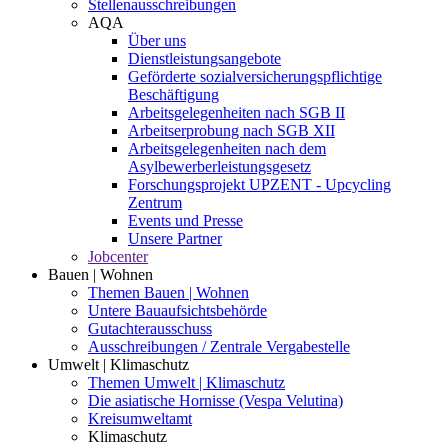
Stellenausschreibungen
AQA
Über uns
Dienstleistungsangebote
Geförderte sozialversicherungspflichtige
Beschäftigung
Arbeitsgelegenheiten nach SGB II
Arbeitserprobung nach SGB XII
Arbeitsgelegenheiten nach dem
Asylbewerberleistungsgesetz
Forschungsprojekt UPZENT - Upcycling
Zentrum
Events und Presse
Unsere Partner
Jobcenter
Bauen | Wohnen
Themen Bauen | Wohnen
Untere Bauaufsichtsbehörde
Gutachterausschuss
Ausschreibungen / Zentrale Vergabestelle
Umwelt | Klimaschutz
Themen Umwelt | Klimaschutz
Die asiatische Hornisse (Vespa Velutina)
Kreisumweltamt
Klimaschutz