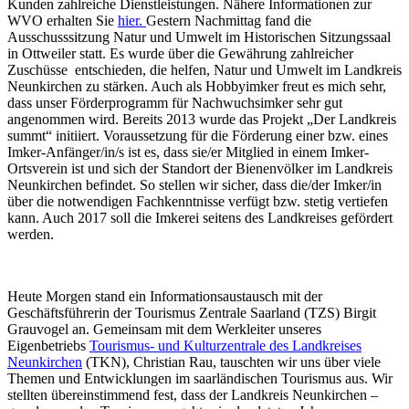
Kunden zahlreiche Dienstleistungen. Nähere Informationen zur
WVO erhalten Sie
hier.
Gestern Nachmittag fand die
Ausschusssitzung Natur und Umwelt im Historischen Sitzungssaal
in Ottweiler statt. Es wurde über die Gewährung zahlreicher
Zuschüsse entschieden, die helfen, Natur und Umwelt im Landkreis
Neunkirchen zu stärken. Auch als Hobbyimker freut es mich sehr,
dass unser Förderprogramm für Nachwuchsimker sehr gut
angenommen wird. Bereits 2013 wurde das Projekt „Der Landkreis
summt“ initiiert. Voraussetzung für die Förderung einer bzw. eines
Imker-Anfänger/in/s ist es, dass sie/er Mitglied in einem Imker-
Ortsverein ist und sich der Standort der Bienenvölker im Landkreis
Neunkirchen befindet. So stellen wir sicher, dass die/der Imker/in
über die notwendigen Fachkenntnisse verfügt bzw. stetig vertiefen
kann. Auch 2017 soll die Imkerei seitens des Landkreises gefördert
werden.
Heute Morgen stand ein Informationsaustausch mit der
Geschäftsführerin der Tourismus Zentrale Saarland (TZS) Birgit
Grauvogel an. Gemeinsam mit dem Werkleiter unseres
Eigenbetriebs
Tourismus- und Kulturzentrale des Landkreises
Neunkirchen
(TKN), Christian Rau, tauschten wir uns über viele
Themen und Entwicklungen im saarländischen Tourismus aus. Wir
stellten übereinstimmend fest, dass der Landkreis Neunkirchen –