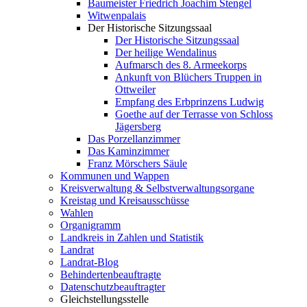
Baumeister Friedrich Joachim Stengel
Witwenpalais
Der Historische Sitzungssaal
Der Historische Sitzungssaal
Der heilige Wendalinus
Aufmarsch des 8. Armeekorps
Ankunft von Blüchers Truppen in
Ottweiler
Empfang des Erbprinzens Ludwig
Goethe auf der Terrasse von Schloss
Jägersberg
Das Porzellanzimmer
Das Kaminzimmer
Franz Mörschers Säule
Kommunen und Wappen
Kreisverwaltung & Selbstverwaltungsorgane
Kreistag und Kreisausschüsse
Wahlen
Organigramm
Landkreis in Zahlen und Statistik
Landrat
Landrat-Blog
Behindertenbeauftragte
Datenschutzbeauftragter
Gleichstellungsstelle