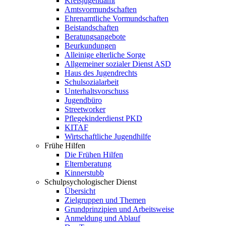
Kreisjugendamt
Amtsvormundschaften
Ehrenamtliche Vormundschaften
Beistandschaften
Beratungsangebote
Beurkundungen
Alleinige elterliche Sorge
Allgemeiner sozialer Dienst ASD
Haus des Jugendrechts
Schulsozialarbeit
Unterhaltsvorschuss
Jugendbüro
Streetworker
Pflegekinderdienst PKD
KITAF
Wirtschaftliche Jugendhilfe
Frühe Hilfen
Die Frühen Hilfen
Elternberatung
Kinnerstubb
Schulpsychologischer Dienst
Übersicht
Zielgruppen und Themen
Grundprinzipien und Arbeitsweise
Anmeldung und Ablauf