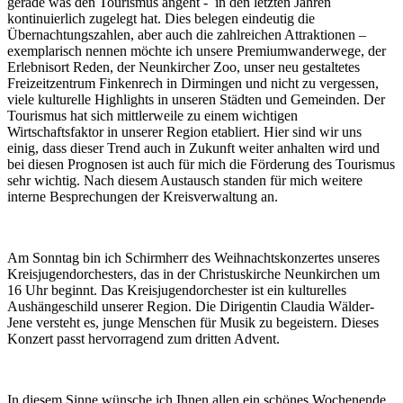
gerade was den Tourismus angeht - in den letzten Jahren
kontinuierlich zugelegt hat. Dies belegen eindeutig die
Übernachtungszahlen, aber auch die zahlreichen Attraktionen –
exemplarisch nennen möchte ich unsere Premiumwanderwege, der
Erlebnisort Reden, der Neunkircher Zoo, unser neu gestaltetes
Freizeitzentrum Finkenrech in Dirmingen und nicht zu vergessen,
viele kulturelle Highlights in unseren Städten und Gemeinden. Der
Tourismus hat sich mittlerweile zu einem wichtigen
Wirtschaftsfaktor in unserer Region etabliert. Hier sind wir uns
einig, dass dieser Trend auch in Zukunft weiter anhalten wird und
bei diesen Prognosen ist auch für mich die Förderung des Tourismus
sehr wichtig. Nach diesem Austausch standen für mich weitere
interne Besprechungen der Kreisverwaltung an.
Am Sonntag bin ich Schirmherr des Weihnachtskonzertes unseres
Kreisjugendorchesters, das in der Christuskirche Neunkirchen um
16 Uhr beginnt. Das Kreisjugendorchester ist ein kulturelles
Aushängeschild unserer Region. Die Dirigentin Claudia Wälder-
Jene versteht es, junge Menschen für Musik zu begeistern. Dieses
Konzert passt hervorragend zum dritten Advent.
In diesem Sinne wünsche ich Ihnen allen ein schönes Wochenende,