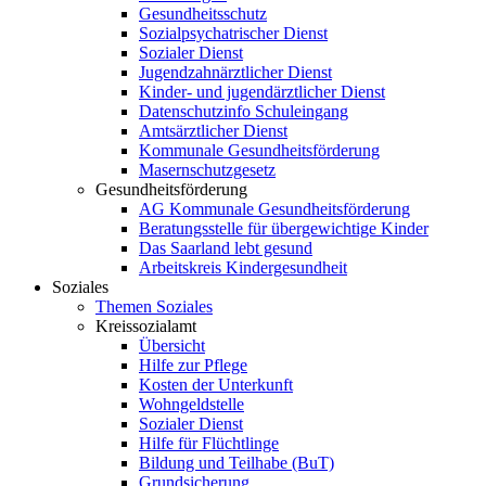
Gesundheitsschutz
Sozialpsychatrischer Dienst
Sozialer Dienst
Jugendzahnärztlicher Dienst
Kinder- und jugendärztlicher Dienst
Datenschutzinfo Schuleingang
Amtsärztlicher Dienst
Kommunale Gesundheitsförderung
Masernschutzgesetz
Gesundheitsförderung
AG Kommunale Gesundheitsförderung
Beratungsstelle für übergewichtige Kinder
Das Saarland lebt gesund
Arbeitskreis Kindergesundheit
Soziales
Themen Soziales
Kreissozialamt
Übersicht
Hilfe zur Pflege
Kosten der Unterkunft
Wohngeldstelle
Sozialer Dienst
Hilfe für Flüchtlinge
Bildung und Teilhabe (BuT)
Grundsicherung