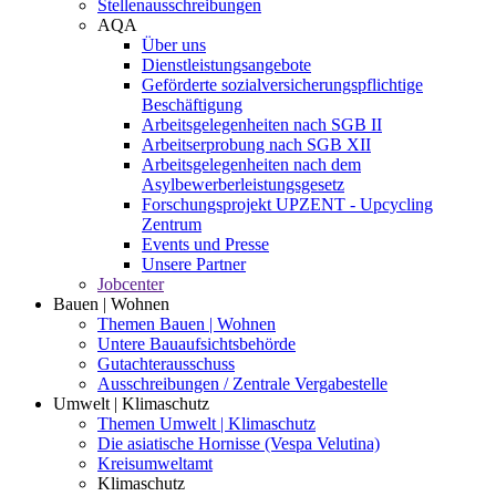
Stellenausschreibungen
AQA
Über uns
Dienstleistungsangebote
Geförderte sozialversicherungspflichtige
Beschäftigung
Arbeitsgelegenheiten nach SGB II
Arbeitserprobung nach SGB XII
Arbeitsgelegenheiten nach dem
Asylbewerberleistungsgesetz
Forschungsprojekt UPZENT - Upcycling
Zentrum
Events und Presse
Unsere Partner
Jobcenter
Bauen | Wohnen
Themen Bauen | Wohnen
Untere Bauaufsichtsbehörde
Gutachterausschuss
Ausschreibungen / Zentrale Vergabestelle
Umwelt | Klimaschutz
Themen Umwelt | Klimaschutz
Die asiatische Hornisse (Vespa Velutina)
Kreisumweltamt
Klimaschutz