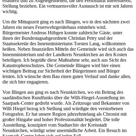
erläutern und zu Angelegenheiten, die den Personalrat interessieren,
Stellung beziehen. Ein vertrauensvoller Austausch ist mir seit Jahren
wichtig.
Um die Mittagszeit ging es nach Illingen, wo in den nächsten zwei
Jahren ein neues Feuerwehrgerätehaus entstehen wird.
Bürgermeister Andreas Hübgen konnte zahlreiche Gäste, unter
ihnen der Bundestagsabgeordnete Christian Petry und der
Staatssekretär des Innenministeriums Torsten Lang, willkommen
heißen. Neben finanziellen Mitteln der Gemeinde wird sich auch das
Innenministerium und der Landkreis Neunkirchen an den Kosten
beteiligen. Ich begrüße diese Maßnahme sehr, auch aus Sicht des
Katastrophenschutzes. Die Gemeinde Illingen wird hier einen
wichtigen Beitrag zur Sicherheit der Bürgerinnen und Bürger
leisten. Ich wünsche dem Bau einen guten Verlauf und danke allen,
die sich hier engagieren.
Von Illingen aus ging es nach Neunkirchen, wo ein Beitrag des
saarländischen Rundfunks über die Willi-Hiegel-Ausstellung im
Saarpark-Center gedreht wurde. Als Zeitzeuge und Bekannter von
Willi Hiegel bezog ich Stellung und würdigte den verstorbenen
Fotografen. Er hat unsere Region jahrzehntelang als Chronist mit
großer Hingabe und hoher Professionalität begleitet. Die tolle
Ausstellung, konzipiert vom Stadtarchiv der Kreisstadt
Neunkirchen, würdigt seine unermüdliche Arbeit. Ein Besuch im
Saarpark-Center lohnt sich auf jeden Fall.