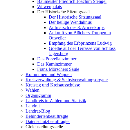
Baumeister Friedrich Joachim Stengel
Witwenpalais
Der Historische Sitzungssaal
Der Historische Sitzungssaal
Der heilige Wendalinus
Aufmarsch des 8. Armeekorps
Ankunft von Blüchers Truppen in
Ottweiler
Empfang des Erbprinzens Ludwig
Goethe auf der Terrasse von Schloss
Jägersberg
Das Porzellanzimmer
Das Kaminzimmer
Franz Mörschers Säule
Kommunen und Wappen
Kreisverwaltung & Selbstverwaltungsorgane
Kreistag und Kreisausschüsse
Wahlen
Organigramm
Landkreis in Zahlen und Statistik
Landrat
Landrat-Blog
Behindertenbeauftragte
Datenschutzbeauftragter
Gleichstellungsstelle