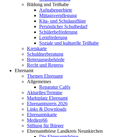
Bildung und Teilhabe
Aufgabengebiete
Mittagsverpflegung
Kita- und Schulausflüge
Persönlicher Schulbedarf
Schülerbeförderung
Lernförderung
Soziale und kulturelle Teilhabe
Kreiskarte
Schuldnerberatung
Betreuungsbehörde
Recht und Regress
Ehrenamt
Themen Ehrenamt
Allgemeines
Reparatur Cafés
Aktuelles/Termine
Marktplatz Ehrenamt
Ehrenamtspreis 2026
Links & Downloads
Ehrenamtskarte
Medien|66
Stiftung für Bürger
Ehrenamtbörse Landkreis Neunkirchen
Die Ehrenamtsbörse