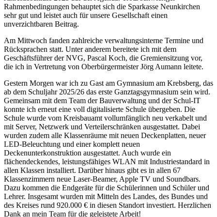
Rahmenbedingungen behauptet sich die Sparkasse Neunkirchen
sehr gut und leistet auch für unsere Gesellschaft einen
unverzichtbaren Beitrag.
Am Mittwoch fanden zahlreiche verwaltungsinterne Termine und
Rücksprachen statt. Unter anderem bereitete ich mit dem
Geschäftsführer der NVG, Pascal Koch, die Gremiensitzung vor,
die ich in Vertretung von Oberbürgermeister Jörg Aumann leitete.
Gestern Morgen war ich zu Gast am Gymnasium am Krebsberg, das
ab dem Schuljahr 2025/26 das erste Ganztagsgymnasium sein wird.
Gemeinsam mit dem Team der Bauverwaltung und der Schul-IT
konnte ich erneut eine voll digitalisierte Schule übergeben. Die
Schule wurde vom Kreisbauamt vollumfänglich neu verkabelt und
mit Server, Netzwerk und Verteilerschränken ausgestattet. Dabei
wurden zudem alle Klassenräume mit neuen Deckenplatten, neuer
LED-Beleuchtung und einer komplett neuen
Deckenunterkonstruktion ausgestattet. Auch wurde ein
flächendeckendes, leistungsfähiges WLAN mit Industriestandard in
allen Klassen installiert. Darüber hinaus gibt es in allen 67
Klassenzimmern neue Laser-Beamer, Apple TV und Soundbars.
Dazu kommen die Endgeräte für die Schülerinnen und Schüler und
Lehrer. Insgesamt wurden mit Mitteln des Landes, des Bundes und
des Kreises rund 920.000 € in diesen Standort investiert. Herzlichen
Dank an mein Team für die geleistete Arbeit!