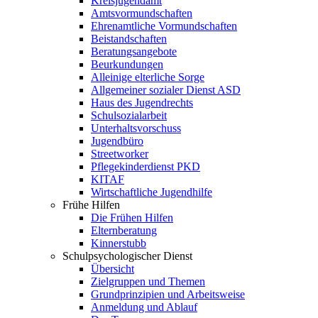
Kreisjugendamt
Amtsvormundschaften
Ehrenamtliche Vormundschaften
Beistandschaften
Beratungsangebote
Beurkundungen
Alleinige elterliche Sorge
Allgemeiner sozialer Dienst ASD
Haus des Jugendrechts
Schulsozialarbeit
Unterhaltsvorschuss
Jugendbüro
Streetworker
Pflegekinderdienst PKD
KITAF
Wirtschaftliche Jugendhilfe
Frühe Hilfen
Die Frühen Hilfen
Elternberatung
Kinnerstubb
Schulpsychologischer Dienst
Übersicht
Zielgruppen und Themen
Grundprinzipien und Arbeitsweise
Anmeldung und Ablauf