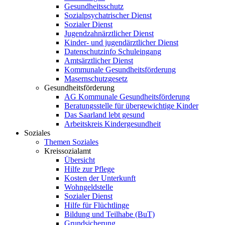
Gesundheitsschutz
Sozialpsychatrischer Dienst
Sozialer Dienst
Jugendzahnärztlicher Dienst
Kinder- und jugendärztlicher Dienst
Datenschutzinfo Schuleingang
Amtsärztlicher Dienst
Kommunale Gesundheitsförderung
Masernschutzgesetz
Gesundheitsförderung
AG Kommunale Gesundheitsförderung
Beratungsstelle für übergewichtige Kinder
Das Saarland lebt gesund
Arbeitskreis Kindergesundheit
Soziales
Themen Soziales
Kreissozialamt
Übersicht
Hilfe zur Pflege
Kosten der Unterkunft
Wohngeldstelle
Sozialer Dienst
Hilfe für Flüchtlinge
Bildung und Teilhabe (BuT)
Grundsicherung