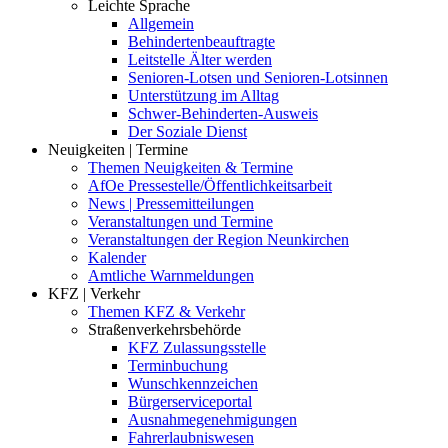
Leichte Sprache
Allgemein
Behindertenbeauftragte
Leitstelle Älter werden
Senioren-Lotsen und Senioren-Lotsinnen
Unterstützung im Alltag
Schwer-Behinderten-Ausweis
Der Soziale Dienst
Neuigkeiten | Termine
Themen Neuigkeiten & Termine
AfOe Pressestelle/Öffentlichkeitsarbeit
News | Pressemitteilungen
Veranstaltungen und Termine
Veranstaltungen der Region Neunkirchen
Kalender
Amtliche Warnmeldungen
KFZ | Verkehr
Themen KFZ & Verkehr
Straßenverkehrsbehörde
KFZ Zulassungsstelle
Terminbuchung
Wunschkennzeichen
Bürgerserviceportal
Ausnahmegenehmigungen
Fahrerlaubniswesen