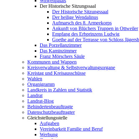
Witwenpalais
Der Historische Sitzungssaal
Der Historische Sitzungssaal
Der heilige Wendalinus
Aufmarsch des 8. Armeekorps
Ankunft von Blüchers Truppen in Ottweiler
Empfang des Erbprinzens Ludwig
Goethe auf der Terrasse von Schloss Jägers
Das Porzellanzimmer
Das Kaminzimmer
Franz Mörschers Säule
Kommunen und Wappen
Kreisverwaltung & Selbstverwaltungsorgane
Kreistag und Kreisausschüsse
Wahlen
Organigramm
Landkreis in Zahlen und Statistik
Landrat
Landrat-Blog
Behindertenbeauftragte
Datenschutzbeauftragter
Gleichstellungsstelle
Aufgaben
Vereinbarkeit Familie und Beruf
Werbung