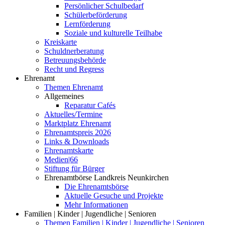
Persönlicher Schulbedarf
Schülerbeförderung
Lernförderung
Soziale und kulturelle Teilhabe
Kreiskarte
Schuldnerberatung
Betreuungsbehörde
Recht und Regress
Ehrenamt
Themen Ehrenamt
Allgemeines
Reparatur Cafés
Aktuelles/Termine
Marktplatz Ehrenamt
Ehrenamtspreis 2026
Links & Downloads
Ehrenamtskarte
Medien|66
Stiftung für Bürger
Ehrenamtbörse Landkreis Neunkirchen
Die Ehrenamtsbörse
Aktuelle Gesuche und Projekte
Mehr Informationen
Familien | Kinder | Jugendliche | Senioren
Themen Familien | Kinder | Jugendliche | Senioren