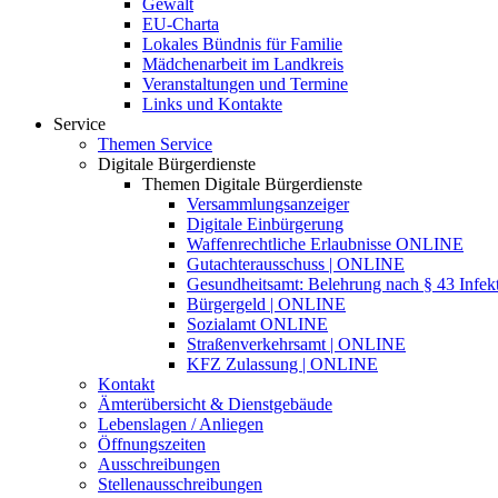
Gewalt
EU-Charta
Lokales Bündnis für Familie
Mädchenarbeit im Landkreis
Veranstaltungen und Termine
Links und Kontakte
Service
Themen Service
Digitale Bürgerdienste
Themen Digitale Bürgerdienste
Versammlungsanzeiger
Digitale Einbürgerung
Waffenrechtliche Erlaubnisse ONLINE
Gutachterausschuss | ONLINE
Gesundheitsamt: Belehrung nach § 43 Infek
Bürgergeld | ONLINE
Sozialamt ONLINE
Straßenverkehrsamt | ONLINE
KFZ Zulassung | ONLINE
Kontakt
Ämterübersicht & Dienstgebäude
Lebenslagen / Anliegen
Öffnungszeiten
Ausschreibungen
Stellenausschreibungen