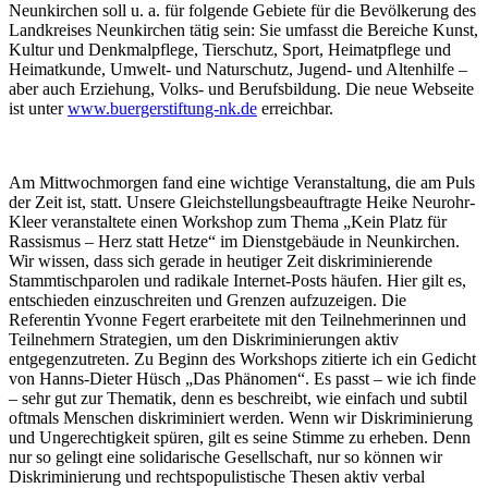
Neunkirchen soll u. a. für folgende Gebiete für die Bevölkerung des
Landkreises Neunkirchen tätig sein: Sie umfasst die Bereiche Kunst,
Kultur und Denkmalpflege, Tierschutz, Sport, Heimatpflege und
Heimatkunde, Umwelt- und Naturschutz, Jugend- und Altenhilfe –
aber auch Erziehung, Volks- und Berufsbildung. Die neue Webseite
ist unter
www.buergerstiftung-nk.de
erreichbar.
Am Mittwochmorgen fand eine wichtige Veranstaltung, die am Puls
der Zeit ist, statt. Unsere Gleichstellungsbeauftragte Heike Neurohr-
Kleer veranstaltete einen Workshop zum Thema „Kein Platz für
Rassismus – Herz statt Hetze“ im Dienstgebäude in Neunkirchen.
Wir wissen, dass sich gerade in heutiger Zeit diskriminierende
Stammtischparolen und radikale Internet-Posts häufen. Hier gilt es,
entschieden einzuschreiten und Grenzen aufzuzeigen. Die
Referentin Yvonne Fegert erarbeitete mit den Teilnehmerinnen und
Teilnehmern Strategien, um den Diskriminierungen aktiv
entgegenzutreten. Zu Beginn des Workshops zitierte ich ein Gedicht
von Hanns-Dieter Hüsch „Das Phänomen“. Es passt – wie ich finde
– sehr gut zur Thematik, denn es beschreibt, wie einfach und subtil
oftmals Menschen diskriminiert werden. Wenn wir Diskriminierung
und Ungerechtigkeit spüren, gilt es seine Stimme zu erheben. Denn
nur so gelingt eine solidarische Gesellschaft, nur so können wir
Diskriminierung und rechtspopulistische Thesen aktiv verbal