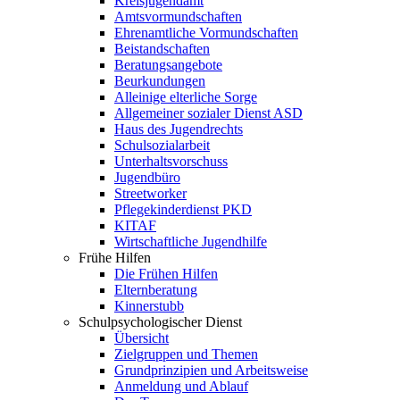
Kreisjugendamt
Amtsvormundschaften
Ehrenamtliche Vormundschaften
Beistandschaften
Beratungsangebote
Beurkundungen
Alleinige elterliche Sorge
Allgemeiner sozialer Dienst ASD
Haus des Jugendrechts
Schulsozialarbeit
Unterhaltsvorschuss
Jugendbüro
Streetworker
Pflegekinderdienst PKD
KITAF
Wirtschaftliche Jugendhilfe
Frühe Hilfen
Die Frühen Hilfen
Elternberatung
Kinnerstubb
Schulpsychologischer Dienst
Übersicht
Zielgruppen und Themen
Grundprinzipien und Arbeitsweise
Anmeldung und Ablauf