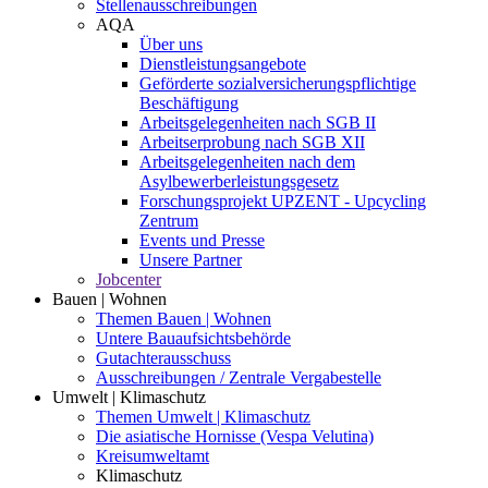
Stellenausschreibungen
AQA
Über uns
Dienstleistungsangebote
Geförderte sozialversicherungspflichtige
Beschäftigung
Arbeitsgelegenheiten nach SGB II
Arbeitserprobung nach SGB XII
Arbeitsgelegenheiten nach dem
Asylbewerberleistungsgesetz
Forschungsprojekt UPZENT - Upcycling
Zentrum
Events und Presse
Unsere Partner
Jobcenter
Bauen | Wohnen
Themen Bauen | Wohnen
Untere Bauaufsichtsbehörde
Gutachterausschuss
Ausschreibungen / Zentrale Vergabestelle
Umwelt | Klimaschutz
Themen Umwelt | Klimaschutz
Die asiatische Hornisse (Vespa Velutina)
Kreisumweltamt
Klimaschutz