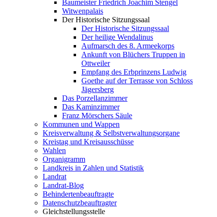
Baumeister Friedrich Joachim Stengel
Witwenpalais
Der Historische Sitzungssaal
Der Historische Sitzungssaal
Der heilige Wendalinus
Aufmarsch des 8. Armeekorps
Ankunft von Blüchers Truppen in
Ottweiler
Empfang des Erbprinzens Ludwig
Goethe auf der Terrasse von Schloss
Jägersberg
Das Porzellanzimmer
Das Kaminzimmer
Franz Mörschers Säule
Kommunen und Wappen
Kreisverwaltung & Selbstverwaltungsorgane
Kreistag und Kreisausschüsse
Wahlen
Organigramm
Landkreis in Zahlen und Statistik
Landrat
Landrat-Blog
Behindertenbeauftragte
Datenschutzbeauftragter
Gleichstellungsstelle