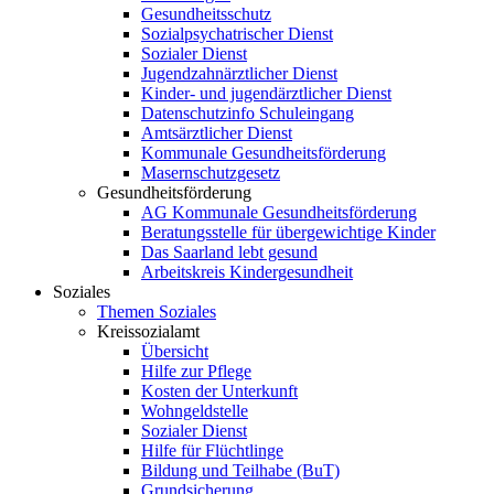
Gesundheitsschutz
Sozialpsychatrischer Dienst
Sozialer Dienst
Jugendzahnärztlicher Dienst
Kinder- und jugendärztlicher Dienst
Datenschutzinfo Schuleingang
Amtsärztlicher Dienst
Kommunale Gesundheitsförderung
Masernschutzgesetz
Gesundheitsförderung
AG Kommunale Gesundheitsförderung
Beratungsstelle für übergewichtige Kinder
Das Saarland lebt gesund
Arbeitskreis Kindergesundheit
Soziales
Themen Soziales
Kreissozialamt
Übersicht
Hilfe zur Pflege
Kosten der Unterkunft
Wohngeldstelle
Sozialer Dienst
Hilfe für Flüchtlinge
Bildung und Teilhabe (BuT)
Grundsicherung