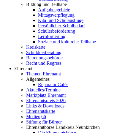
Bildung und Teilhabe
Aufgabengebiete
Mittagsverpflegung
Kita- und Schulausflüge
Persönlicher Schulbedarf
Schülerbeförderung
Lernförderung
Soziale und kulturelle Teilhabe
Kreiskarte
Schuldnerberatung
Betreuungsbehörde
Recht und Regress
Ehrenamt
Themen Ehrenamt
Allgemeines
Reparatur Cafés
Aktuelles/Termine
Marktplatz Ehrenamt
Ehrenamtspreis 2026
Links & Downloads
Ehrenamtskarte
Medien|66
Stiftung für Bürger
Ehrenamtbörse Landkreis Neunkirchen
Die Ehrenamtsbörse