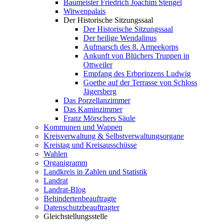
Baumeister Friedrich Joachim Stengel
Witwenpalais
Der Historische Sitzungssaal
Der Historische Sitzungssaal
Der heilige Wendalinus
Aufmarsch des 8. Armeekorps
Ankunft von Blüchers Truppen in
Ottweiler
Empfang des Erbprinzens Ludwig
Goethe auf der Terrasse von Schloss
Jägersberg
Das Porzellanzimmer
Das Kaminzimmer
Franz Mörschers Säule
Kommunen und Wappen
Kreisverwaltung & Selbstverwaltungsorgane
Kreistag und Kreisausschüsse
Wahlen
Organigramm
Landkreis in Zahlen und Statistik
Landrat
Landrat-Blog
Behindertenbeauftragte
Datenschutzbeauftragter
Gleichstellungsstelle