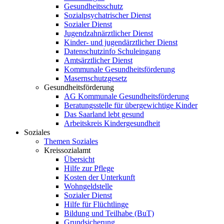
Gesundheitsschutz
Sozialpsychatrischer Dienst
Sozialer Dienst
Jugendzahnärztlicher Dienst
Kinder- und jugendärztlicher Dienst
Datenschutzinfo Schuleingang
Amtsärztlicher Dienst
Kommunale Gesundheitsförderung
Masernschutzgesetz
Gesundheitsförderung
AG Kommunale Gesundheitsförderung
Beratungsstelle für übergewichtige Kinder
Das Saarland lebt gesund
Arbeitskreis Kindergesundheit
Soziales
Themen Soziales
Kreissozialamt
Übersicht
Hilfe zur Pflege
Kosten der Unterkunft
Wohngeldstelle
Sozialer Dienst
Hilfe für Flüchtlinge
Bildung und Teilhabe (BuT)
Grundsicherung