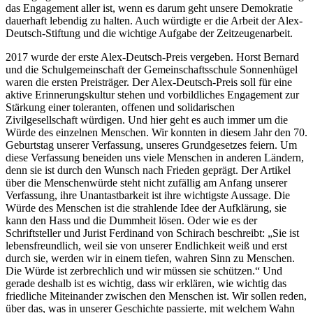
das Engagement aller ist, wenn es darum geht unsere Demokratie
dauerhaft lebendig zu halten. Auch würdigte er die Arbeit der Alex-
Deutsch-Stiftung und die wichtige Aufgabe der Zeitzeugenarbeit.
2017 wurde der erste Alex-Deutsch-Preis vergeben. Horst Bernard
und die Schulgemeinschaft der Gemeinschaftsschule Sonnenhügel
waren die ersten Preisträger. Der Alex-Deutsch-Preis soll für eine
aktive Erinnerungskultur stehen und vorbildliches Engagement zur
Stärkung einer toleranten, offenen und solidarischen
Zivilgesellschaft würdigen. Und hier geht es auch immer um die
Würde des einzelnen Menschen. Wir konnten in diesem Jahr den 70.
Geburtstag unserer Verfassung, unseres Grundgesetzes feiern. Um
diese Verfassung beneiden uns viele Menschen in anderen Ländern,
denn sie ist durch den Wunsch nach Frieden geprägt. Der Artikel
über die Menschenwürde steht nicht zufällig am Anfang unserer
Verfassung, ihre Unantastbarkeit ist ihre wichtigste Aussage. Die
Würde des Menschen ist die strahlende Idee der Aufklärung, sie
kann den Hass und die Dummheit lösen. Oder wie es der
Schriftsteller und Jurist Ferdinand von Schirach beschreibt: „Sie ist
lebensfreundlich, weil sie von unserer Endlichkeit weiß und erst
durch sie, werden wir in einem tiefen, wahren Sinn zu Menschen.
Die Würde ist zerbrechlich und wir müssen sie schützen.“ Und
gerade deshalb ist es wichtig, dass wir erklären, wie wichtig das
friedliche Miteinander zwischen den Menschen ist. Wir sollen reden,
über das, was in unserer Geschichte passierte, mit welchem Wahn