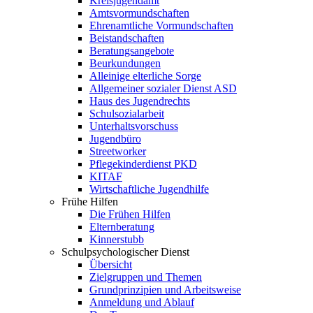
Kreisjugendamt
Amtsvormundschaften
Ehrenamtliche Vormundschaften
Beistandschaften
Beratungsangebote
Beurkundungen
Alleinige elterliche Sorge
Allgemeiner sozialer Dienst ASD
Haus des Jugendrechts
Schulsozialarbeit
Unterhaltsvorschuss
Jugendbüro
Streetworker
Pflegekinderdienst PKD
KITAF
Wirtschaftliche Jugendhilfe
Frühe Hilfen
Die Frühen Hilfen
Elternberatung
Kinnerstubb
Schulpsychologischer Dienst
Übersicht
Zielgruppen und Themen
Grundprinzipien und Arbeitsweise
Anmeldung und Ablauf