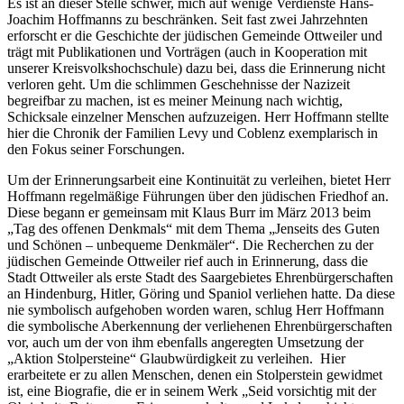
Es ist an dieser Stelle schwer, mich auf wenige Verdienste Hans-
Joachim Hoffmanns zu beschränken. Seit fast zwei Jahrzehnten
erforscht er die Geschichte der jüdischen Gemeinde Ottweiler und
trägt mit Publikationen und Vorträgen (auch in Kooperation mit
unserer Kreisvolkshochschule) dazu bei, dass die Erinnerung nicht
verloren geht. Um die schlimmen Geschehnisse der Nazizeit
begreifbar zu machen, ist es meiner Meinung nach wichtig,
Schicksale einzelner Menschen aufzuzeigen. Herr Hoffmann stellte
hier die Chronik der Familien Levy und Coblenz exemplarisch in
den Fokus seiner Forschungen.
Um der Erinnerungsarbeit eine Kontinuität zu verleihen, bietet Herr
Hoffmann regelmäßige Führungen über den jüdischen Friedhof an.
Diese begann er gemeinsam mit Klaus Burr im März 2013 beim
„Tag des offenen Denkmals“ mit dem Thema „Jenseits des Guten
und Schönen – unbequeme Denkmäler“. Die Recherchen zu der
jüdischen Gemeinde Ottweiler rief auch in Erinnerung, dass die
Stadt Ottweiler als erste Stadt des Saargebietes Ehrenbürgerschaften
an Hindenburg, Hitler, Göring und Spaniol verliehen hatte. Da diese
nie symbolisch aufgehoben worden waren, schlug Herr Hoffmann
die symbolische Aberkennung der verliehenen Ehrenbürgerschaften
vor, auch um der von ihm ebenfalls angeregten Umsetzung der
„Aktion Stolpersteine“ Glaubwürdigkeit zu verleihen. Hier
erarbeitete er zu allen Menschen, denen ein Stolperstein gewidmet
ist, eine Biografie, die er in seinem Werk „Seid vorsichtig mit der