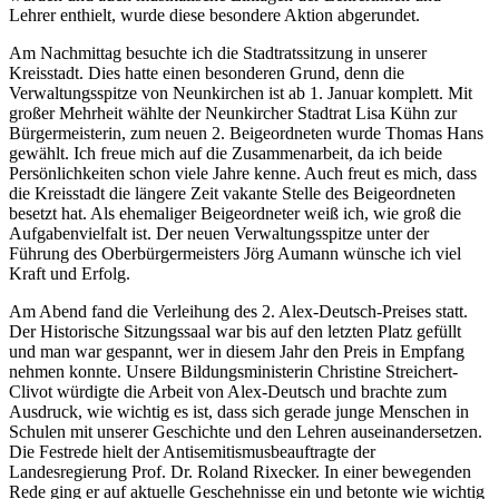
Lehrer enthielt, wurde diese besondere Aktion abgerundet.
Am Nachmittag besuchte ich die Stadtratssitzung in unserer
Kreisstadt. Dies hatte einen besonderen Grund, denn die
Verwaltungsspitze von Neunkirchen ist ab 1. Januar komplett. Mit
großer Mehrheit wählte der Neunkircher Stadtrat Lisa Kühn zur
Bürgermeisterin, zum neuen 2. Beigeordneten wurde Thomas Hans
gewählt. Ich freue mich auf die Zusammenarbeit, da ich beide
Persönlichkeiten schon viele Jahre kenne. Auch freut es mich, dass
die Kreisstadt die längere Zeit vakante Stelle des Beigeordneten
besetzt hat. Als ehemaliger Beigeordneter weiß ich, wie groß die
Aufgabenvielfalt ist. Der neuen Verwaltungsspitze unter der
Führung des Oberbürgermeisters Jörg Aumann wünsche ich viel
Kraft und Erfolg.
Am Abend fand die Verleihung des 2. Alex-Deutsch-Preises statt.
Der Historische Sitzungssaal war bis auf den letzten Platz gefüllt
und man war gespannt, wer in diesem Jahr den Preis in Empfang
nehmen konnte. Unsere Bildungsministerin Christine Streichert-
Clivot würdigte die Arbeit von Alex-Deutsch und brachte zum
Ausdruck, wie wichtig es ist, dass sich gerade junge Menschen in
Schulen mit unserer Geschichte und den Lehren auseinandersetzen.
Die Festrede hielt der Antisemitismusbeauftragte der
Landesregierung Prof. Dr. Roland Rixecker. In einer bewegenden
Rede ging er auf aktuelle Geschehnisse ein und betonte wie wichtig