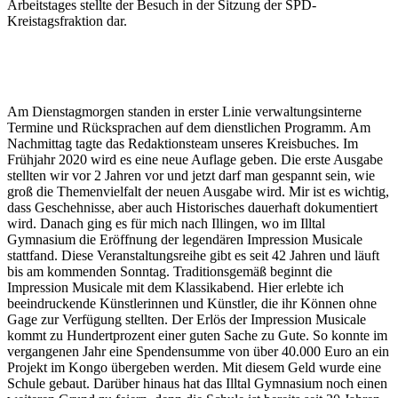
Arbeitstages stellte der Besuch in der Sitzung der SPD-
Kreistagsfraktion dar.
Am Dienstagmorgen standen in erster Linie verwaltungsinterne
Termine und Rücksprachen auf dem dienstlichen Programm. Am
Nachmittag tagte das Redaktionsteam unseres Kreisbuches. Im
Frühjahr 2020 wird es eine neue Auflage geben. Die erste Ausgabe
stellten wir vor 2 Jahren vor und jetzt darf man gespannt sein, wie
groß die Themenvielfalt der neuen Ausgabe wird. Mir ist es wichtig,
dass Geschehnisse, aber auch Historisches dauerhaft dokumentiert
wird. Danach ging es für mich nach Illingen, wo im Illtal
Gymnasium die Eröffnung der legendären Impression Musicale
stattfand. Diese Veranstaltungsreihe gibt es seit 42 Jahren und läuft
bis am kommenden Sonntag. Traditionsgemäß beginnt die
Impression Musicale mit dem Klassikabend. Hier erlebte ich
beeindruckende Künstlerinnen und Künstler, die ihr Können ohne
Gage zur Verfügung stellten. Der Erlös der Impression Musicale
kommt zu Hundertprozent einer guten Sache zu Gute. So konnte im
vergangenen Jahr eine Spendensumme von über 40.000 Euro an ein
Projekt im Kongo übergeben werden. Mit diesem Geld wurde eine
Schule gebaut. Darüber hinaus hat das Illtal Gymnasium noch einen