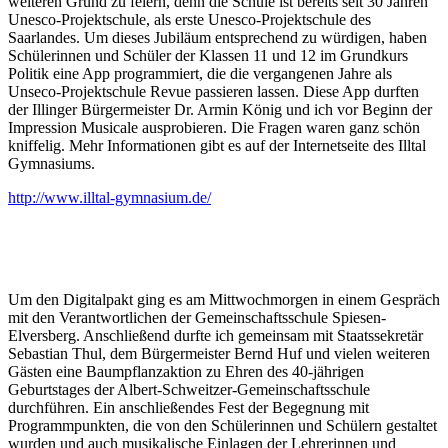
weiteren Grund zu feiern, denn die Schule ist bereits seit 30 Jahren
Unesco-Projektschule, als erste Unesco-Projektschule des
Saarlandes. Um dieses Jubiläum entsprechend zu würdigen, haben
Schülerinnen und Schüler der Klassen 11 und 12 im Grundkurs
Politik eine App programmiert, die die vergangenen Jahre als
Unseco-Projektschule Revue passieren lassen. Diese App durften
der Illinger Bürgermeister Dr. Armin König und ich vor Beginn der
Impression Musicale ausprobieren. Die Fragen waren ganz schön
kniffelig. Mehr Informationen gibt es auf der Internetseite des Illtal
Gymnasiums.
http://www.illtal-gymnasium.de/
Um den Digitalpakt ging es am Mittwochmorgen in einem Gespräch
mit den Verantwortlichen der Gemeinschaftsschule Spiesen-
Elversberg. Anschließend durfte ich gemeinsam mit Staatssekretär
Sebastian Thul, dem Bürgermeister Bernd Huf und vielen weiteren
Gästen eine Baumpflanzaktion zu Ehren des 40-jährigen
Geburtstages der Albert-Schweitzer-Gemeinschaftsschule
durchführen. Ein anschließendes Fest der Begegnung mit
Programmpunkten, die von den Schülerinnen und Schülern gestaltet
wurden und auch musikalische Einlagen der Lehrerinnen und