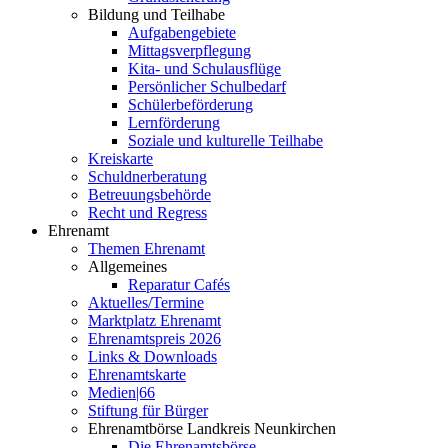
Bildung und Teilhabe
Aufgabengebiete
Mittagsverpflegung
Kita- und Schulausflüge
Persönlicher Schulbedarf
Schülerbeförderung
Lernförderung
Soziale und kulturelle Teilhabe
Kreiskarte
Schuldnerberatung
Betreuungsbehörde
Recht und Regress
Ehrenamt
Themen Ehrenamt
Allgemeines
Reparatur Cafés
Aktuelles/Termine
Marktplatz Ehrenamt
Ehrenamtspreis 2026
Links & Downloads
Ehrenamtskarte
Medien|66
Stiftung für Bürger
Ehrenamtbörse Landkreis Neunkirchen
Die Ehrenamtsbörse