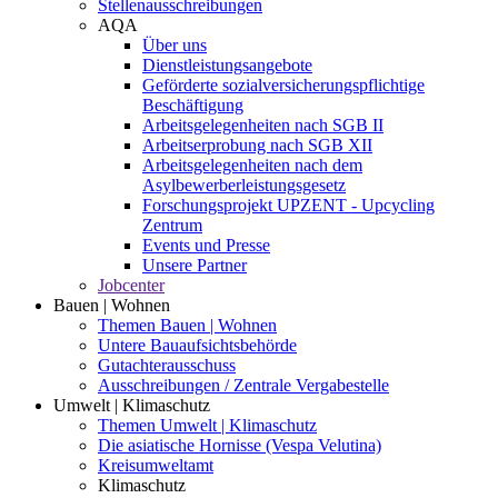
Stellenausschreibungen
AQA
Über uns
Dienstleistungsangebote
Geförderte sozialversicherungspflichtige
Beschäftigung
Arbeitsgelegenheiten nach SGB II
Arbeitserprobung nach SGB XII
Arbeitsgelegenheiten nach dem
Asylbewerberleistungsgesetz
Forschungsprojekt UPZENT - Upcycling
Zentrum
Events und Presse
Unsere Partner
Jobcenter
Bauen | Wohnen
Themen Bauen | Wohnen
Untere Bauaufsichtsbehörde
Gutachterausschuss
Ausschreibungen / Zentrale Vergabestelle
Umwelt | Klimaschutz
Themen Umwelt | Klimaschutz
Die asiatische Hornisse (Vespa Velutina)
Kreisumweltamt
Klimaschutz