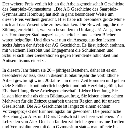
Der weitere Preis verlieh ich an die Arbeitsgemeinschaft Geschichte
des Saarpfalz-Gymnasiums: „Die AG Geschichte des Saarpfalz-
Gymnasiums Homburg hat sich in ganz besonderer Weise um
diesen Preis verdient gemacht. Hier habe ich besonders große Mühe
mich auf das Wesentliche zu beschränken. Die Bewerbung, die die
Stiftung erreicht hat, war von besonderem Umfang - 51 Ausgaben
des Homburger Stadtmagazins „es heftche“ und sieben Bücher
waren beigefügt. Und dies war nun ein Auszug aus den letzten
sechs Jahren der Arbeit der AG Geschichte. Es lässt jedoch erahnen,
mit welchem Herzblut und Engagement die Schülerinnen und
Schüler sich über Generationen gegen Fremdenfeindlichkeit und
Antisemitismus einsetzt.
In diesem Jahr feiern sie 20 – jähriges Bestehen, daher ist es ein
besonderer Anlass, dass in diesem Jubiläumsjahr die vorbildliche
Arbeit gewürdigt wird. 20 Jahre – in dieser Zeit kommen und gehen
viele Schüler – kontinuierlich begleitet und mit Herzblut gefüllt, hat
Eberhard Jung diese Arbeitsgemeinschaft. Lieber Herr Jung, Sie
leisten hier mehr als einen Bildungsauftrag, Sie leisten einen echten
Mehrwert für die Zeitzeugenarbeit unserer Region und für unsere
Gesellschaft. Die AG Geschichte ist längst zu einem echtem
Vorzeigeprojekt der Erinnerungskultur geworden. Die persönliche
Beziehung zu Alex und Doris Deutsch ist hier hervorzuheben. Zu
Lebzeiten von Alex Deutsch fanden zahlreiche gemeinsame Treffen
und Veranstaltungen mit dem Gymnasium statt – man pflegte bis