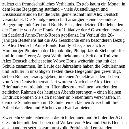
zuletzt ein freundschaftliches Verhältnis. Es gab kaum ein Monat, in
dem keine Begegnung stattfand – viele Ausstellungen und
Diskussionsrunden hat die Schulgemeinschaft mit Alex Deutsch
veranstaltet. Die Schulgemeinschaft arrangierte eine besondere
Begegnung mit Gerti und Buddy Elias, dem letzten Überlebenden
der Familie von Anne Frank. Auf Initiative der AG wurden erstmals
im Saarland Anne-Frank-Rosen gepflanzt. Im Verlauf des 20-
jährigen Bestehens hat die AG Geschichte einen besonderen Bezug
zu Alex Deutsch, Anne Frank, Buddy Elias, aber auch zu
Homburger Pionieren der Demokratie, Philipp Jakob Siebenpfeiffer
und Johann Georg August Wirth, bekommen. Seit dem Tod von
Alex Deutsch arbeitet seine Witwe Doris weiterhin eng mit der
Schule zusammen. Im Laufe der Jahrzehnte haben die Schülerinnen
und Schüler in unzähligen Texten diese Begegnungen gewürdigt,
sieben Bücher herausgegeben, in denen Aspekte aus dem Leben
von Alex Deutsch thematisiert wurden. Auch eine Alex Deutsch
Briefmarke wurde initiiert. Hier alles zu erwähnen, wurden den
zeitlichen Rahmen des heutigen Abends sprengen – einen kleinen
Eindruck können Sie sich nachher im Nebenraum verschaffen, in
dem die Schülerinnen und Schüler einen kleinen Ausschnitt ihrer
Arbeit darstellen und Bücher zum Kauf anbieten.
Zwei Jahrzehnte haben sich die Schülerinnen und Schüler der AG
Geschichte mit dem Leben und Wirken von Alex und Doris Deutsch
auseinandergesetzt, sogar kunstvolle Porträts sind entstanden.