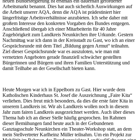
neuen Bundesregierung ist erstmals ein dauerhaft geförderter
Arbeitsmarkt benannt. Dies hat auch sicherlich Auswirkungen auf
die Arbeit unserer AQA, denn die AQA ist prädestiniert hier
längerfristige Arbeitsverhältnisse anzubieten. Ich sehe daher mit
großem Interesse den konkreten Vorgaben des Bundes entgegen.
Anschließend übergab ich einer Mitarbeiterin für 40 Jahre
Zugehörigkeit zum Landkreis Neunkirchen ihre Urkunde. Gestern
Nachmittag war ich dann in der Kreisstadt zu Gast, wo ich an einer
Gesprächsrunde mit dem Titel „Bildung gegen Armut“ teilnahm.
Ziel dieser Gesprächsrunde war es auszuloten, wie man mit
vernetzten Angeboten gerade finanziell schwächer gestellten
Bürgerinnen und Bürgern und ihren Familien Unterstützung und
damit Teilhabe an der Gesellschaft bieten kann.
Heute Morgen war ich in Eppelborn zu Gast. Hier wurde dem
Katholischen Kinderhaus St. Josef die Auszeichnung „Faire Kita“
verliehen. Dies freut mich besonders, da dies die erste faire Kita in
unserem Landkreis ist. Wir als Landkreis wollen noch in diesem
Jahr zum fairen Landkreis ausgezeichnet werden. Auch über dieses
Thema hab ich an dieser Stelle häufig gesprochen. Im Rahmen
dieser Bemühungen fand heute auch in der Gebundenen
Ganztagsschule Neunkirchen ein Theater-Workshop statt, an dem
mein Stellvertreter Karlheinz Müller teilnahm. Um ein Projekt zur