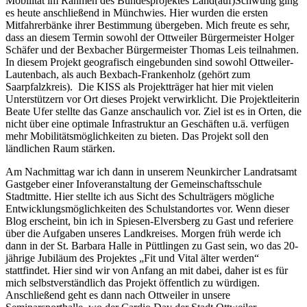
Mobilität im Rahmen des Bundesprojektes Land(auf)Schwung ging
es heute anschließend in Münchwies. Hier wurden die ersten
Mitfahrerbänke ihrer Bestimmung übergeben. Mich freute es sehr,
dass an diesem Termin sowohl der Ottweiler Bürgermeister Holger
Schäfer und der Bexbacher Bürgermeister Thomas Leis teilnahmen.
In diesem Projekt geografisch eingebunden sind sowohl Ottweiler-
Lautenbach, als auch Bexbach-Frankenholz (gehört zum
Saarpfalzkreis). Die KISS als Projektträger hat hier mit vielen
Unterstützern vor Ort dieses Projekt verwirklicht. Die Projektleiterin
Beate Ufer stellte das Ganze anschaulich vor. Ziel ist es in Orten, die
nicht über eine optimale Infrastruktur an Geschäften u.ä. verfügen
mehr Mobilitätsmöglichkeiten zu bieten. Das Projekt soll den
ländlichen Raum stärken.
Am Nachmittag war ich dann in unserem Neunkircher Landratsamt
Gastgeber einer Infoveranstaltung der Gemeinschaftsschule
Stadtmitte. Hier stellte ich aus Sicht des Schulträgers mögliche
Entwicklungsmöglichkeiten des Schulstandortes vor. Wenn dieser
Blog erscheint, bin ich in Spiesen-Elversberg zu Gast und referiere
über die Aufgaben unseres Landkreises. Morgen früh werde ich
dann in der St. Barbara Halle in Püttlingen zu Gast sein, wo das 20-
jährige Jubiläum des Projektes „Fit und Vital älter werden“
stattfindet. Hier sind wir von Anfang an mit dabei, daher ist es für
mich selbstverständlich das Projekt öffentlich zu würdigen.
Anschließend geht es dann nach Ottweiler in unsere