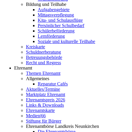
Bildung und Teilhabe
Aufgabengebiete
Mittagsverpflegung
Kita- und Schulausflüge
Persönlicher Schulbedarf
Schülerbeförderung
Lernförderung
Soziale und kulturelle Teilhabe
Kreiskarte
Schuldnerberatung
Betreuungsbehörde
Recht und Regress
Ehrenamt
Themen Ehrenamt
Allgemeines
Reparatur Cafés
Aktuelles/Termine
Marktplatz Ehrenamt
Ehrenamtspreis 2026
Links & Downloads
Ehrenamtskarte
Medien|66
Stiftung für Bürger
Ehrenamtbörse Landkreis Neunkirchen
Die Ehrenamtsbörse