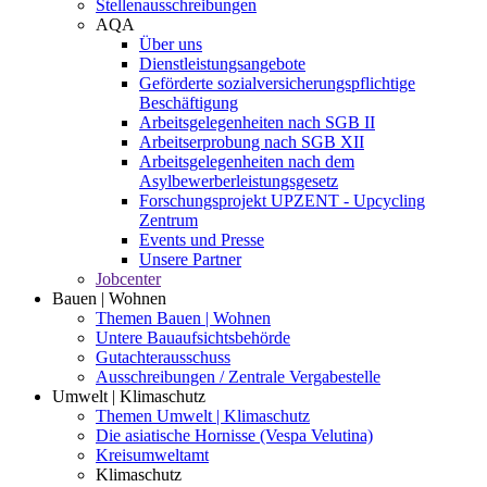
Stellenausschreibungen
AQA
Über uns
Dienstleistungsangebote
Geförderte sozialversicherungspflichtige
Beschäftigung
Arbeitsgelegenheiten nach SGB II
Arbeitserprobung nach SGB XII
Arbeitsgelegenheiten nach dem
Asylbewerberleistungsgesetz
Forschungsprojekt UPZENT - Upcycling
Zentrum
Events und Presse
Unsere Partner
Jobcenter
Bauen | Wohnen
Themen Bauen | Wohnen
Untere Bauaufsichtsbehörde
Gutachterausschuss
Ausschreibungen / Zentrale Vergabestelle
Umwelt | Klimaschutz
Themen Umwelt | Klimaschutz
Die asiatische Hornisse (Vespa Velutina)
Kreisumweltamt
Klimaschutz