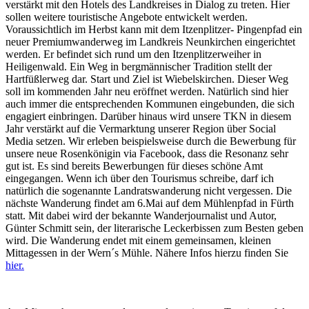
verstärkt mit den Hotels des Landkreises in Dialog zu treten. Hier
sollen weitere touristische Angebote entwickelt werden.
Voraussichtlich im Herbst kann mit dem Itzenplitzer- Pingenpfad ein
neuer Premiumwanderweg im Landkreis Neunkirchen eingerichtet
werden. Er befindet sich rund um den Itzenplitzerweiher in
Heiligenwald. Ein Weg in bergmännischer Tradition stellt der
Hartfüßlerweg dar. Start und Ziel ist Wiebelskirchen. Dieser Weg
soll im kommenden Jahr neu eröffnet werden. Natürlich sind hier
auch immer die entsprechenden Kommunen eingebunden, die sich
engagiert einbringen. Darüber hinaus wird unsere TKN in diesem
Jahr verstärkt auf die Vermarktung unserer Region über Social
Media setzen. Wir erleben beispielsweise durch die Bewerbung für
unsere neue Rosenkönigin via Facebook, dass die Resonanz sehr
gut ist. Es sind bereits Bewerbungen für dieses schöne Amt
eingegangen. Wenn ich über den Tourismus schreibe, darf ich
natürlich die sogenannte Landratswanderung nicht vergessen. Die
nächste Wanderung findet am 6.Mai auf dem Mühlenpfad in Fürth
statt. Mit dabei wird der bekannte Wanderjournalist und Autor,
Günter Schmitt sein, der literarische Leckerbissen zum Besten geben
wird. Die Wanderung endet mit einem gemeinsamen, kleinen
Mittagessen in der Wern´s Mühle. Nähere Infos hierzu finden Sie
hier.