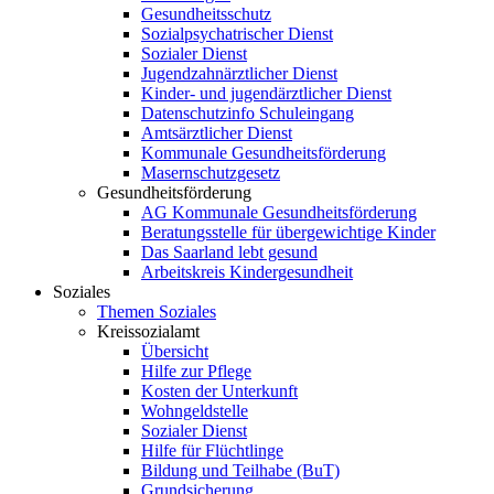
Gesundheitsschutz
Sozialpsychatrischer Dienst
Sozialer Dienst
Jugendzahnärztlicher Dienst
Kinder- und jugendärztlicher Dienst
Datenschutzinfo Schuleingang
Amtsärztlicher Dienst
Kommunale Gesundheitsförderung
Masernschutzgesetz
Gesundheitsförderung
AG Kommunale Gesundheitsförderung
Beratungsstelle für übergewichtige Kinder
Das Saarland lebt gesund
Arbeitskreis Kindergesundheit
Soziales
Themen Soziales
Kreissozialamt
Übersicht
Hilfe zur Pflege
Kosten der Unterkunft
Wohngeldstelle
Sozialer Dienst
Hilfe für Flüchtlinge
Bildung und Teilhabe (BuT)
Grundsicherung