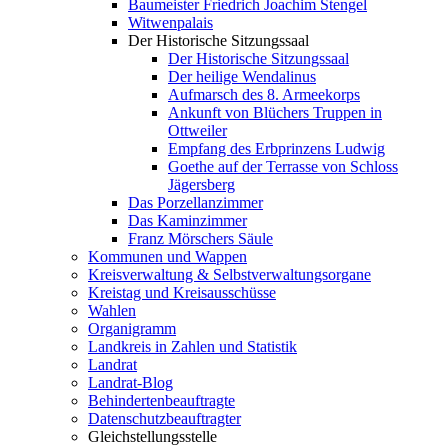
Baumeister Friedrich Joachim Stengel
Witwenpalais
Der Historische Sitzungssaal
Der Historische Sitzungssaal
Der heilige Wendalinus
Aufmarsch des 8. Armeekorps
Ankunft von Blüchers Truppen in
Ottweiler
Empfang des Erbprinzens Ludwig
Goethe auf der Terrasse von Schloss
Jägersberg
Das Porzellanzimmer
Das Kaminzimmer
Franz Mörschers Säule
Kommunen und Wappen
Kreisverwaltung & Selbstverwaltungsorgane
Kreistag und Kreisausschüsse
Wahlen
Organigramm
Landkreis in Zahlen und Statistik
Landrat
Landrat-Blog
Behindertenbeauftragte
Datenschutzbeauftragter
Gleichstellungsstelle