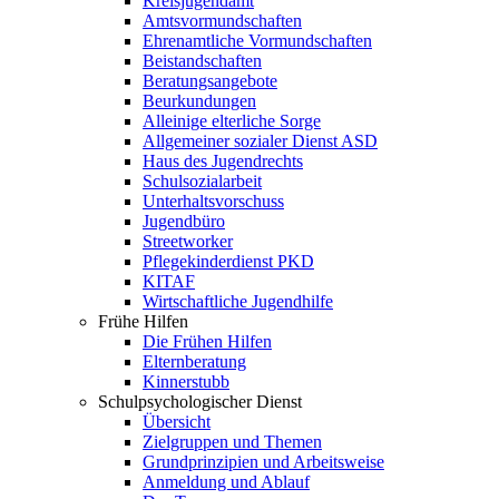
Kreisjugendamt
Amtsvormundschaften
Ehrenamtliche Vormundschaften
Beistandschaften
Beratungsangebote
Beurkundungen
Alleinige elterliche Sorge
Allgemeiner sozialer Dienst ASD
Haus des Jugendrechts
Schulsozialarbeit
Unterhaltsvorschuss
Jugendbüro
Streetworker
Pflegekinderdienst PKD
KITAF
Wirtschaftliche Jugendhilfe
Frühe Hilfen
Die Frühen Hilfen
Elternberatung
Kinnerstubb
Schulpsychologischer Dienst
Übersicht
Zielgruppen und Themen
Grundprinzipien und Arbeitsweise
Anmeldung und Ablauf