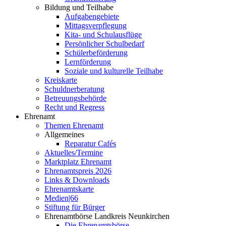
Bildung und Teilhabe
Aufgabengebiete
Mittagsverpflegung
Kita- und Schulausflüge
Persönlicher Schulbedarf
Schülerbeförderung
Lernförderung
Soziale und kulturelle Teilhabe
Kreiskarte
Schuldnerberatung
Betreuungsbehörde
Recht und Regress
Ehrenamt
Themen Ehrenamt
Allgemeines
Reparatur Cafés
Aktuelles/Termine
Marktplatz Ehrenamt
Ehrenamtspreis 2026
Links & Downloads
Ehrenamtskarte
Medien|66
Stiftung für Bürger
Ehrenamtbörse Landkreis Neunkirchen
Die Ehrenamtsbörse