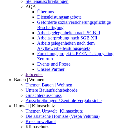
Stellenausschreibungen
AQA
Über uns
Dienstleistungsangebote
Geförderte sozialversicherungspflichtige
Beschäftigung
Arbeitsgelegenheiten nach SGB II
Arbeitserprobung nach SGB XII
Arbeitsgelegenheiten nach dem
Asylbewerberleistungsgesetz
Forschungsprojekt UPZENT - Upcycling
Zentrum
Events und Presse
Unsere Partner
Jobcenter
Bauen | Wohnen
Themen Bauen | Wohnen
Untere Bauaufsichtsbehörde
Gutachterausschuss
Ausschreibungen / Zentrale Vergabestelle
Umwelt | Klimaschutz
Themen Umwelt | Klimaschutz
Die asiatische Hornisse (Vespa Velutina)
Kreisumweltamt
Klimaschutz