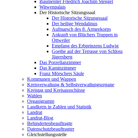
Baumeister Friedrich Joachim Stengel
Witwenpalais
Der Historische Sitzungssaal
Der Historische Sitzungssaal
Der heilige Wendalinus
Aufmarsch des 8. Armeekorps
Ankunft von Blüchers Truppen in
Ottweiler
Empfang des Erbprinzens Ludwig
Goethe auf der Terrasse von Schloss
Jägersberg
Das Porzellanzimmer
Das Kaminzimmer
Franz Mörschers Säule
Kommunen und Wappen
Kreisverwaltung & Selbstverwaltungsorgane
Kreistag und Kreisausschüsse
Wahlen
Organigramm
Landkreis in Zahlen und Statistik
Landrat
Landrat-Blog
Behindertenbeauftragte
Datenschutzbeauftragter
Gleichstellungsstelle