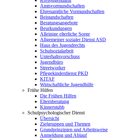
Kreisjugendamt
Amtsvormundschaften
Ehrenamtliche Vormundschaften
Beistandschaften
Beratungsangebote
Beurkundungen
Alleinige elterliche Sorge
Allgemeiner sozialer Dienst ASD
Haus des Jugendrechts
Schulsozialarbeit
Unterhaltsvorschuss
Jugendbüro
Streetworker
Pflegekinderdienst PKD
KITAF
Wirtschaftliche Jugendhilfe
Frühe Hilfen
Die Frühen Hilfen
Elternberatung
Kinnerstubb
Schulpsychologischer Dienst
Übersicht
Zielgruppen und Themen
Grundprinzipien und Arbeitsweise
Anmeldung und Ablauf