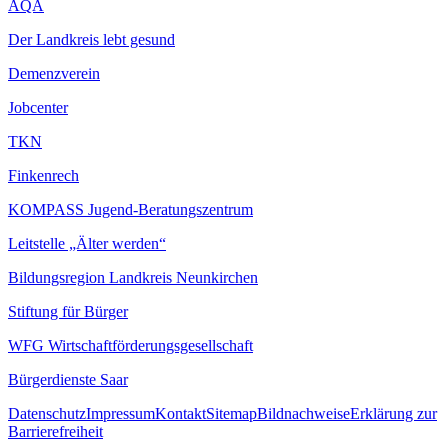
AQA
Der Landkreis lebt gesund
Demenzverein
Jobcenter
TKN
Finkenrech
KOMPASS Jugend-Beratungszentrum
Leitstelle „Älter werden“
Bildungsregion Landkreis Neunkirchen
Stiftung für Bürger
WFG Wirtschaftförderungsgesellschaft
Bürgerdienste Saar
Datenschutz
Impressum
Kontakt
Sitemap
Bildnachweise
Erklärung zur
Barrierefreiheit