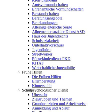
Kreisjugendamt
Amtsvormundschaften
Ehrenamtliche Vormundschaften
Beistandschaften
Beratungsangebote
Beurkundungen
Alleinige elterliche Sorge
Allgemeiner sozialer Dienst ASD
Haus des Jugendrechts
Schulsozialarbeit
Unterhaltsvorschuss
Jugendbüro
Streetworker
Pflegekinderdienst PKD
KITAF
Wirtschaftliche Jugendhilfe
Frühe Hilfen
Die Frühen Hilfen
Elternberatung
Kinnerstubb
Schulpsychologischer Dienst
Übersicht
Zielgruppen und Themen
Grundprinzipien und Arbeitsweise
Anmeldung und Ablauf