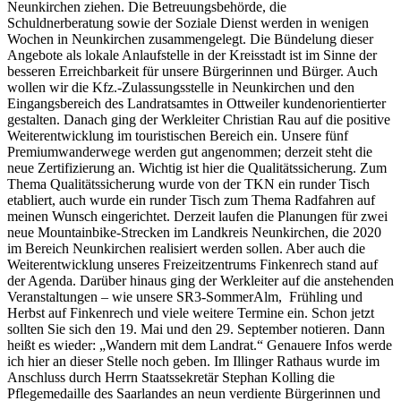
Neunkirchen ziehen. Die Betreuungsbehörde, die
Schuldnerberatung sowie der Soziale Dienst werden in wenigen
Wochen in Neunkirchen zusammengelegt. Die Bündelung dieser
Angebote als lokale Anlaufstelle in der Kreisstadt ist im Sinne der
besseren Erreichbarkeit für unsere Bürgerinnen und Bürger. Auch
wollen wir die Kfz.-Zulassungsstelle in Neunkirchen und den
Eingangsbereich des Landratsamtes in Ottweiler kundenorientierter
gestalten. Danach ging der Werkleiter Christian Rau auf die positive
Weiterentwicklung im touristischen Bereich ein. Unsere fünf
Premiumwanderwege werden gut angenommen; derzeit steht die
neue Zertifizierung an. Wichtig ist hier die Qualitätssicherung. Zum
Thema Qualitätssicherung wurde von der TKN ein runder Tisch
etabliert, auch wurde ein runder Tisch zum Thema Radfahren auf
meinen Wunsch eingerichtet. Derzeit laufen die Planungen für zwei
neue Mountainbike-Strecken im Landkreis Neunkirchen, die 2020
im Bereich Neunkirchen realisiert werden sollen. Aber auch die
Weiterentwicklung unseres Freizeitzentrums Finkenrech stand auf
der Agenda. Darüber hinaus ging der Werkleiter auf die anstehenden
Veranstaltungen – wie unsere SR3-SommerAlm, Frühling und
Herbst auf Finkenrech und viele weitere Termine ein. Schon jetzt
sollten Sie sich den 19. Mai und den 29. September notieren. Dann
heißt es wieder: „Wandern mit dem Landrat.“ Genauere Infos werde
ich hier an dieser Stelle noch geben. Im Illinger Rathaus wurde im
Anschluss durch Herrn Staatssekretär Stephan Kolling die
Pflegemedaille des Saarlandes an neun verdiente Bürgerinnen und