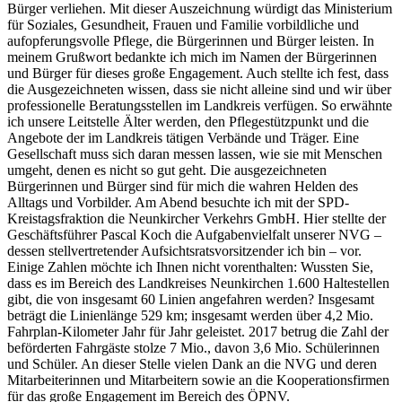
Bürger verliehen. Mit dieser Auszeichnung würdigt das Ministerium
für Soziales, Gesundheit, Frauen und Familie vorbildliche und
aufopferungsvolle Pflege, die Bürgerinnen und Bürger leisten. In
meinem Grußwort bedankte ich mich im Namen der Bürgerinnen
und Bürger für dieses große Engagement. Auch stellte ich fest, dass
die Ausgezeichneten wissen, dass sie nicht alleine sind und wir über
professionelle Beratungsstellen im Landkreis verfügen. So erwähnte
ich unsere Leitstelle Älter werden, den Pflegestützpunkt und die
Angebote der im Landkreis tätigen Verbände und Träger. Eine
Gesellschaft muss sich daran messen lassen, wie sie mit Menschen
umgeht, denen es nicht so gut geht. Die ausgezeichneten
Bürgerinnen und Bürger sind für mich die wahren Helden des
Alltags und Vorbilder. Am Abend besuchte ich mit der SPD-
Kreistagsfraktion die Neunkircher Verkehrs GmbH. Hier stellte der
Geschäftsführer Pascal Koch die Aufgabenvielfalt unserer NVG –
dessen stellvertretender Aufsichtsratsvorsitzender ich bin – vor.
Einige Zahlen möchte ich Ihnen nicht vorenthalten: Wussten Sie,
dass es im Bereich des Landkreises Neunkirchen 1.600 Haltestellen
gibt, die von insgesamt 60 Linien angefahren werden? Insgesamt
beträgt die Linienlänge 529 km; insgesamt werden über 4,2 Mio.
Fahrplan-Kilometer Jahr für Jahr geleistet. 2017 betrug die Zahl der
beförderten Fahrgäste stolze 7 Mio., davon 3,6 Mio. Schülerinnen
und Schüler. An dieser Stelle vielen Dank an die NVG und deren
Mitarbeiterinnen und Mitarbeitern sowie an die Kooperationsfirmen
für das große Engagement im Bereich des ÖPNV.