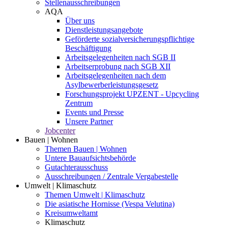
Stellenausschreibungen
AQA
Über uns
Dienstleistungsangebote
Geförderte sozialversicherungspflichtige
Beschäftigung
Arbeitsgelegenheiten nach SGB II
Arbeitserprobung nach SGB XII
Arbeitsgelegenheiten nach dem
Asylbewerberleistungsgesetz
Forschungsprojekt UPZENT - Upcycling
Zentrum
Events und Presse
Unsere Partner
Jobcenter
Bauen | Wohnen
Themen Bauen | Wohnen
Untere Bauaufsichtsbehörde
Gutachterausschuss
Ausschreibungen / Zentrale Vergabestelle
Umwelt | Klimaschutz
Themen Umwelt | Klimaschutz
Die asiatische Hornisse (Vespa Velutina)
Kreisumweltamt
Klimaschutz