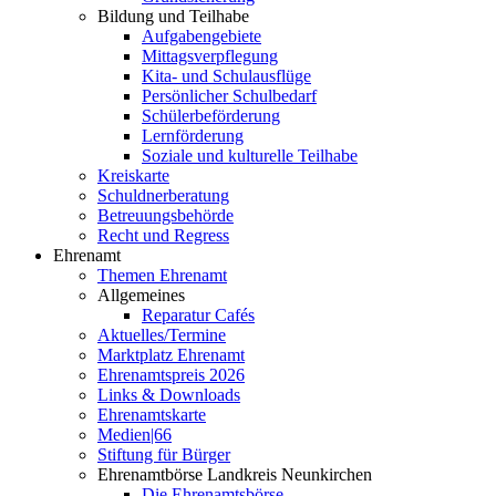
Bildung und Teilhabe
Aufgabengebiete
Mittagsverpflegung
Kita- und Schulausflüge
Persönlicher Schulbedarf
Schülerbeförderung
Lernförderung
Soziale und kulturelle Teilhabe
Kreiskarte
Schuldnerberatung
Betreuungsbehörde
Recht und Regress
Ehrenamt
Themen Ehrenamt
Allgemeines
Reparatur Cafés
Aktuelles/Termine
Marktplatz Ehrenamt
Ehrenamtspreis 2026
Links & Downloads
Ehrenamtskarte
Medien|66
Stiftung für Bürger
Ehrenamtbörse Landkreis Neunkirchen
Die Ehrenamtsbörse