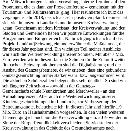
Am Mittwochmorgen standen verwaltungsinterne Termine auf dem
Programm, ehe es dann zur Pressekonferenz – gemeinsam mit der
Tourismus- und Kulturzentrale ging. Hier resümierte ich kurz das
vergangene Jahr 2018, das ich als sehr positiv empfand, denn es hat
sich viel in unserem Landkreis und in unserer Kreisverwaltung
getan. Gemeinsam mit dem Kreistag, der Kreisverwaltung und den
Städten und Gemeinden haben wir positive Entwicklungen für die
Bürgerinnen und Bürger erreicht. Natürlich ging ich auch auf das
Projekt Land(auf)Schwung ein und erwähnte die Maßnahmen, die
für dieses Jahr geplant sind. Ein wichtiger Teil meines Ausblicks
war auch die Weiterentwicklung unserer Schulen. Mit über 7 Mio.
Euro werden wir in diesem Jahr die Schulen für die Zukunft weiter
fit machen. Schwerpunktthemen sind die Digitalisierung und der
Ausbau des Ganztagsbetriebs, da wir erleben, dass eine gebundene
Ganztagseinrichtung immer stärker wahr- bzw. angenommen wird.
Die aktuellen Schülerzahlen belegen dies sehr deutlich. So sind wir
seit längerer Zeit schon – sowohl in der Ganztags-
Gemeinschaftsschule Neunkirchen und Merchweiler - an den
Aufnahmegrenzen. Aber auch die Weiterentwicklung unserer
Kindertageseinrichtungen im Landkreis, zur Verbesserung der
Betreuungsquote, beleuchtete ich. In diesem Jahr sind hierfür 1,9
Mio. Euro an Haushaltsmitteln vorgesehen. In den vielen weiteren
Themen ging ich auch auf die Kreisverwaltung ein. 2019 werden im
Sinne der Bürgerfreundlichkeit verschiedene Servicestellen der
Kreisverwaltung in das Gebäude des Gesundheitsamtes nach