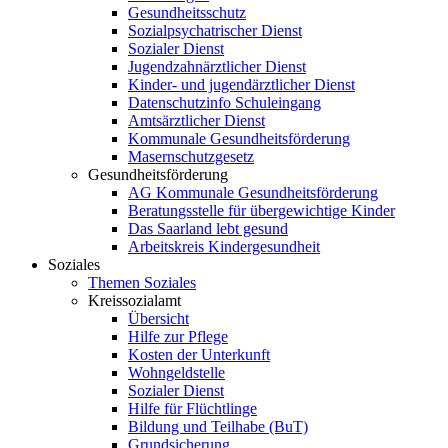
Gesundheitsschutz
Sozialpsychatrischer Dienst
Sozialer Dienst
Jugendzahnärztlicher Dienst
Kinder- und jugendärztlicher Dienst
Datenschutzinfo Schuleingang
Amtsärztlicher Dienst
Kommunale Gesundheitsförderung
Masernschutzgesetz
Gesundheitsförderung
AG Kommunale Gesundheitsförderung
Beratungsstelle für übergewichtige Kinder
Das Saarland lebt gesund
Arbeitskreis Kindergesundheit
Soziales
Themen Soziales
Kreissozialamt
Übersicht
Hilfe zur Pflege
Kosten der Unterkunft
Wohngeldstelle
Sozialer Dienst
Hilfe für Flüchtlinge
Bildung und Teilhabe (BuT)
Grundsicherung