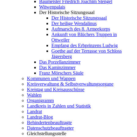
Baumeister Friedrich Joachim Stengel
Witwenpalais
Der Historische Sitzungssaal
Der Historische Sitzungssaal
Der heilige Wendalinus
Aufmarsch des 8. Armeekorps
Ankunft von Blüchers Truppen in
Ottweiler
Empfang des Erbprinzens Ludwig
Goethe auf der Terrasse von Schloss
Jägersberg
Das Porzellanzimmer
Das Kaminzimmer
Franz Mörschers Säule
Kommunen und Wappen
Kreisverwaltung & Selbstverwaltungsorgane
Kreistag und Kreisausschüsse
Wahlen
Organigramm
Landkreis in Zahlen und Statistik
Landrat
Landrat-Blog
Behindertenbeauftragte
Datenschutzbeauftragter
Gleichstellungsstelle