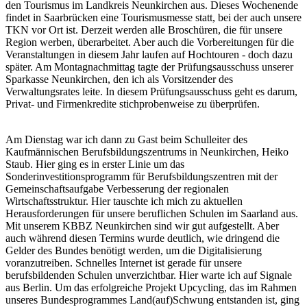
den Tourismus im Landkreis Neunkirchen aus. Dieses Wochenende
findet in Saarbrücken eine Tourismusmesse statt, bei der auch unsere
TKN vor Ort ist. Derzeit werden alle Broschüren, die für unsere
Region werben, überarbeitet. Aber auch die Vorbereitungen für die
Veranstaltungen in diesem Jahr laufen auf Hochtouren - doch dazu
später. Am Montagnachmittag tagte der Prüfungsausschuss unserer
Sparkasse Neunkirchen, den ich als Vorsitzender des
Verwaltungsrates leite. In diesem Prüfungsausschuss geht es darum,
Privat- und Firmenkredite stichprobenweise zu überprüfen.
Am Dienstag war ich dann zu Gast beim Schulleiter des
Kaufmännischen Berufsbildungszentrums in Neunkirchen, Heiko
Staub. Hier ging es in erster Linie um das
Sonderinvestitionsprogramm für Berufsbildungszentren mit der
Gemeinschaftsaufgabe Verbesserung der regionalen
Wirtschaftsstruktur. Hier tauschte ich mich zu aktuellen
Herausforderungen für unsere beruflichen Schulen im Saarland aus.
Mit unserem KBBZ Neunkirchen sind wir gut aufgestellt. Aber
auch während diesen Termins wurde deutlich, wie dringend die
Gelder des Bundes benötigt werden, um die Digitalisierung
voranzutreiben. Schnelles Internet ist gerade für unsere
berufsbildenden Schulen unverzichtbar. Hier warte ich auf Signale
aus Berlin. Um das erfolgreiche Projekt Upcycling, das im Rahmen
unseres Bundesprogrammes Land(auf)Schwung entstanden ist, ging