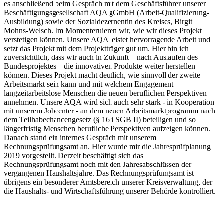
es anschließend beim Gespräch mit dem Geschäftsführer unserer
Beschäftigungsgesellschaft AQA gGmbH (Arbeit-Qualifizierung-
Ausbildung) sowie der Sozialdezernentin des Kreises, Birgit
Mohns-Welsch. Im Momenteruieren wir, wie wir dieses Projekt
verstetigen können. Unsere AQA leistet hervorragende Arbeit und
setzt das Projekt mit dem Projektträger gut um. Hier bin ich
zuversichtlich, dass wir auch in Zukunft – nach Auslaufen des
Bundesprojektes – die innovativen Produkte weiter herstellen
können. Dieses Projekt macht deutlich, wie sinnvoll der zweite
Arbeitsmarkt sein kann und mit welchem Engagement
langzeitarbeitslose Menschen die neuen beruflichen Perspektiven
annehmen. Unsere AQA wird sich auch sehr stark - in Kooperation
mit unserem Jobcenter - an dem neuen Arbeitsmarktprogramm nach
dem Teilhabechancengesetz (§ 16 i SGB II) beteiligen und so
längerfristig Menschen berufliche Perspektiven aufzeigen können.
Danach stand ein internes Gespräch mit unserem
Rechnungsprüfungsamt an. Hier wurde mir die Jahresprüfplanung
2019 vorgestellt. Derzeit beschäftigt sich das
Rechnungsprüfungsamt noch mit den Jahresabschlüssen der
vergangenen Haushaltsjahre. Das Rechnungsprüfungsamt ist
übrigens ein besonderer Amtsbereich unserer Kreisverwaltung, der
die Haushalts- und Wirtschaftsführung unserer Behörde kontrolliert.