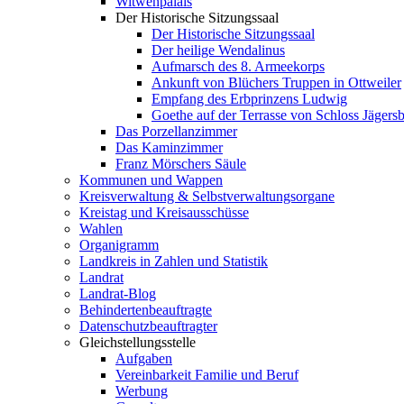
Witwenpalais
Der Historische Sitzungssaal
Der Historische Sitzungssaal
Der heilige Wendalinus
Aufmarsch des 8. Armeekorps
Ankunft von Blüchers Truppen in Ottweiler
Empfang des Erbprinzens Ludwig
Goethe auf der Terrasse von Schloss Jägers
Das Porzellanzimmer
Das Kaminzimmer
Franz Mörschers Säule
Kommunen und Wappen
Kreisverwaltung & Selbstverwaltungsorgane
Kreistag und Kreisausschüsse
Wahlen
Organigramm
Landkreis in Zahlen und Statistik
Landrat
Landrat-Blog
Behindertenbeauftragte
Datenschutzbeauftragter
Gleichstellungsstelle
Aufgaben
Vereinbarkeit Familie und Beruf
Werbung