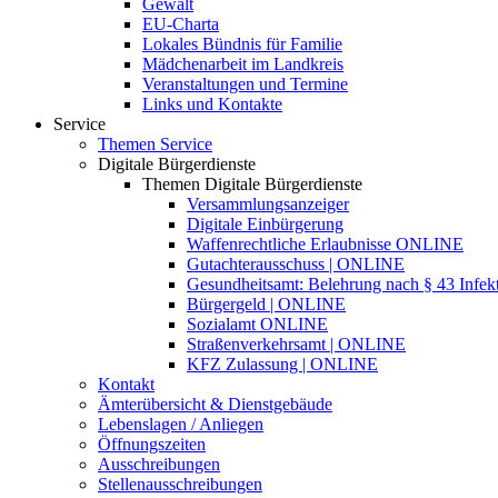
Gewalt
EU-Charta
Lokales Bündnis für Familie
Mädchenarbeit im Landkreis
Veranstaltungen und Termine
Links und Kontakte
Service
Themen Service
Digitale Bürgerdienste
Themen Digitale Bürgerdienste
Versammlungsanzeiger
Digitale Einbürgerung
Waffenrechtliche Erlaubnisse ONLINE
Gutachterausschuss | ONLINE
Gesundheitsamt: Belehrung nach § 43 Infek
Bürgergeld | ONLINE
Sozialamt ONLINE
Straßenverkehrsamt | ONLINE
KFZ Zulassung | ONLINE
Kontakt
Ämterübersicht & Dienstgebäude
Lebenslagen / Anliegen
Öffnungszeiten
Ausschreibungen
Stellenausschreibungen