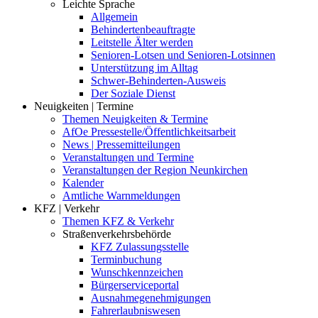
Leichte Sprache
Allgemein
Behindertenbeauftragte
Leitstelle Älter werden
Senioren-Lotsen und Senioren-Lotsinnen
Unterstützung im Alltag
Schwer-Behinderten-Ausweis
Der Soziale Dienst
Neuigkeiten | Termine
Themen Neuigkeiten & Termine
AfOe Pressestelle/Öffentlichkeitsarbeit
News | Pressemitteilungen
Veranstaltungen und Termine
Veranstaltungen der Region Neunkirchen
Kalender
Amtliche Warnmeldungen
KFZ | Verkehr
Themen KFZ & Verkehr
Straßenverkehrsbehörde
KFZ Zulassungsstelle
Terminbuchung
Wunschkennzeichen
Bürgerserviceportal
Ausnahmegenehmigungen
Fahrerlaubniswesen