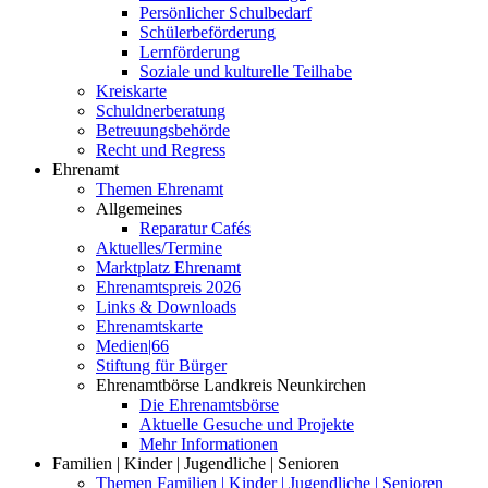
Persönlicher Schulbedarf
Schülerbeförderung
Lernförderung
Soziale und kulturelle Teilhabe
Kreiskarte
Schuldnerberatung
Betreuungsbehörde
Recht und Regress
Ehrenamt
Themen Ehrenamt
Allgemeines
Reparatur Cafés
Aktuelles/Termine
Marktplatz Ehrenamt
Ehrenamtspreis 2026
Links & Downloads
Ehrenamtskarte
Medien|66
Stiftung für Bürger
Ehrenamtbörse Landkreis Neunkirchen
Die Ehrenamtsbörse
Aktuelle Gesuche und Projekte
Mehr Informationen
Familien | Kinder | Jugendliche | Senioren
Themen Familien | Kinder | Jugendliche | Senioren