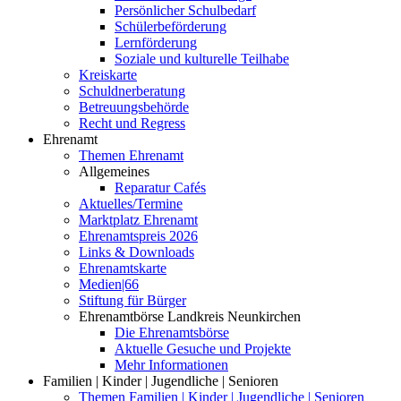
Persönlicher Schulbedarf
Schülerbeförderung
Lernförderung
Soziale und kulturelle Teilhabe
Kreiskarte
Schuldnerberatung
Betreuungsbehörde
Recht und Regress
Ehrenamt
Themen Ehrenamt
Allgemeines
Reparatur Cafés
Aktuelles/Termine
Marktplatz Ehrenamt
Ehrenamtspreis 2026
Links & Downloads
Ehrenamtskarte
Medien|66
Stiftung für Bürger
Ehrenamtbörse Landkreis Neunkirchen
Die Ehrenamtsbörse
Aktuelle Gesuche und Projekte
Mehr Informationen
Familien | Kinder | Jugendliche | Senioren
Themen Familien | Kinder | Jugendliche | Senioren