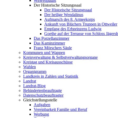
Witwenpalais
Der Historische Sitzungssaal
Der Historische Sitzungssaal
Der heilige Wendalinus
Aufmarsch des 8. Armeekorps
Ankunft von Blüchers Truppen in Ottweiler
Empfang des Erbprinzens Ludwig
Goethe auf der Terrasse von Schloss Jägers
Das Porzellanzimmer
Das Kaminzimmer
Franz Mörschers Säule
Kommunen und Wappen
Kreisverwaltung & Selbstverwaltungsorgane
Kreistag und Kreisausschüsse
Wahlen
Organigramm
Landkreis in Zahlen und Statistik
Landrat
Landrat-Blog
Behindertenbeauftragte
Datenschutzbeauftragter
Gleichstellungsstelle
Aufgaben
Vereinbarkeit Familie und Beruf
Werbung