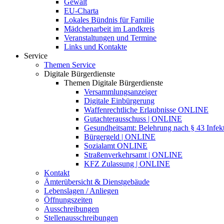
Gewalt
EU-Charta
Lokales Bündnis für Familie
Mädchenarbeit im Landkreis
Veranstaltungen und Termine
Links und Kontakte
Service
Themen Service
Digitale Bürgerdienste
Themen Digitale Bürgerdienste
Versammlungsanzeiger
Digitale Einbürgerung
Waffenrechtliche Erlaubnisse ONLINE
Gutachterausschuss | ONLINE
Gesundheitsamt: Belehrung nach § 43 Infek
Bürgergeld | ONLINE
Sozialamt ONLINE
Straßenverkehrsamt | ONLINE
KFZ Zulassung | ONLINE
Kontakt
Ämterübersicht & Dienstgebäude
Lebenslagen / Anliegen
Öffnungszeiten
Ausschreibungen
Stellenausschreibungen