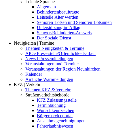
Leichte Sprache
Allgemein
Behindertenbeauftragte
Leitstelle Älter werden
Senioren-Lotsen und Senioren-Lotsinnen
Unterstützung im Alltag
Schwer-Behinderten-Ausweis
Der Soziale Dienst
Neuigkeiten | Termine
Themen Neuigkeiten & Termine
AfOe Pressestelle/Öffentlichkeitsarbeit
News | Pressemitteilungen
Veranstaltungen und Termine
Veranstaltungen der Region Neunkirchen
Kalender
Amtliche Warnmeldungen
KFZ | Verkehr
Themen KFZ & Verkehr
Straßenverkehrsbehörde
KFZ Zulassungsstelle
Terminbuchung
Wunschkennzeichen
Bürgerserviceportal
Ausnahmegenehmigungen
Fahrerlaubniswesen