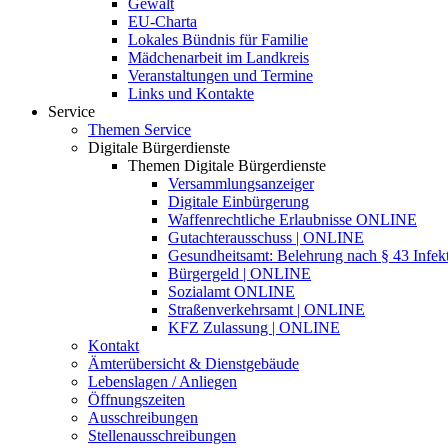
Gewalt
EU-Charta
Lokales Bündnis für Familie
Mädchenarbeit im Landkreis
Veranstaltungen und Termine
Links und Kontakte
Service
Themen Service
Digitale Bürgerdienste
Themen Digitale Bürgerdienste
Versammlungsanzeiger
Digitale Einbürgerung
Waffenrechtliche Erlaubnisse ONLINE
Gutachterausschuss | ONLINE
Gesundheitsamt: Belehrung nach § 43 Infek
Bürgergeld | ONLINE
Sozialamt ONLINE
Straßenverkehrsamt | ONLINE
KFZ Zulassung | ONLINE
Kontakt
Ämterübersicht & Dienstgebäude
Lebenslagen / Anliegen
Öffnungszeiten
Ausschreibungen
Stellenausschreibungen