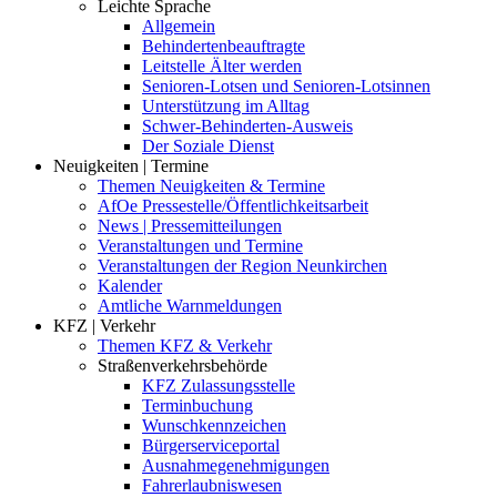
Leichte Sprache
Allgemein
Behindertenbeauftragte
Leitstelle Älter werden
Senioren-Lotsen und Senioren-Lotsinnen
Unterstützung im Alltag
Schwer-Behinderten-Ausweis
Der Soziale Dienst
Neuigkeiten | Termine
Themen Neuigkeiten & Termine
AfOe Pressestelle/Öffentlichkeitsarbeit
News | Pressemitteilungen
Veranstaltungen und Termine
Veranstaltungen der Region Neunkirchen
Kalender
Amtliche Warnmeldungen
KFZ | Verkehr
Themen KFZ & Verkehr
Straßenverkehrsbehörde
KFZ Zulassungsstelle
Terminbuchung
Wunschkennzeichen
Bürgerserviceportal
Ausnahmegenehmigungen
Fahrerlaubniswesen