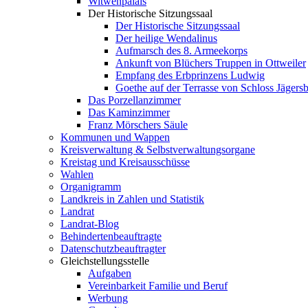
Witwenpalais
Der Historische Sitzungssaal
Der Historische Sitzungssaal
Der heilige Wendalinus
Aufmarsch des 8. Armeekorps
Ankunft von Blüchers Truppen in Ottweiler
Empfang des Erbprinzens Ludwig
Goethe auf der Terrasse von Schloss Jägers
Das Porzellanzimmer
Das Kaminzimmer
Franz Mörschers Säule
Kommunen und Wappen
Kreisverwaltung & Selbstverwaltungsorgane
Kreistag und Kreisausschüsse
Wahlen
Organigramm
Landkreis in Zahlen und Statistik
Landrat
Landrat-Blog
Behindertenbeauftragte
Datenschutzbeauftragter
Gleichstellungsstelle
Aufgaben
Vereinbarkeit Familie und Beruf
Werbung