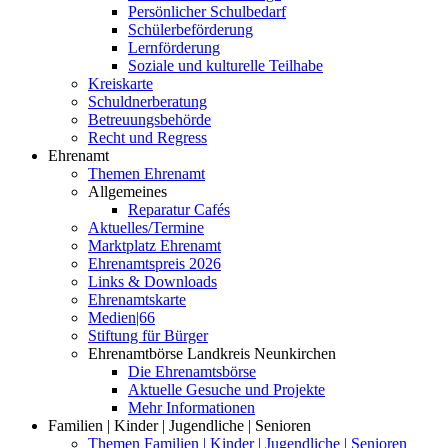
Persönlicher Schulbedarf
Schülerbeförderung
Lernförderung
Soziale und kulturelle Teilhabe
Kreiskarte
Schuldnerberatung
Betreuungsbehörde
Recht und Regress
Ehrenamt
Themen Ehrenamt
Allgemeines
Reparatur Cafés
Aktuelles/Termine
Marktplatz Ehrenamt
Ehrenamtspreis 2026
Links & Downloads
Ehrenamtskarte
Medien|66
Stiftung für Bürger
Ehrenamtbörse Landkreis Neunkirchen
Die Ehrenamtsbörse
Aktuelle Gesuche und Projekte
Mehr Informationen
Familien | Kinder | Jugendliche | Senioren
Themen Familien | Kinder | Jugendliche | Senioren