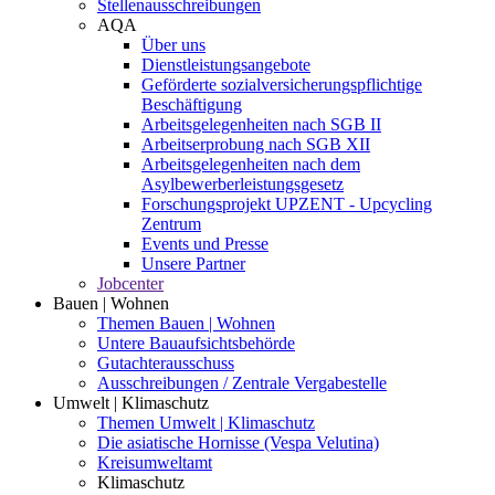
Stellenausschreibungen
AQA
Über uns
Dienstleistungsangebote
Geförderte sozialversicherungspflichtige
Beschäftigung
Arbeitsgelegenheiten nach SGB II
Arbeitserprobung nach SGB XII
Arbeitsgelegenheiten nach dem
Asylbewerberleistungsgesetz
Forschungsprojekt UPZENT - Upcycling
Zentrum
Events und Presse
Unsere Partner
Jobcenter
Bauen | Wohnen
Themen Bauen | Wohnen
Untere Bauaufsichtsbehörde
Gutachterausschuss
Ausschreibungen / Zentrale Vergabestelle
Umwelt | Klimaschutz
Themen Umwelt | Klimaschutz
Die asiatische Hornisse (Vespa Velutina)
Kreisumweltamt
Klimaschutz