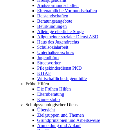
Kreisjugendamt
Amtsvormundschaften
Ehrenamtliche Vormundschaften
Beistandschaften
Beratungsangebote
Beurkundungen
Alleinige elterliche Sorge
Allgemeiner sozialer Dienst ASD
Haus des Jugendrechts
Schulsozialarbeit
Unterhaltsvorschuss
Jugendbüro
Streetworker
Pflegekinderdienst PKD
KITAF
Wirtschaftliche Jugendhilfe
Frühe Hilfen
Die Frühen Hilfen
Elternberatung
Kinnerstubb
Schulpsychologischer Dienst
Übersicht
Zielgruppen und Themen
Grundprinzipien und Arbeitsweise
Anmeldung und Ablauf