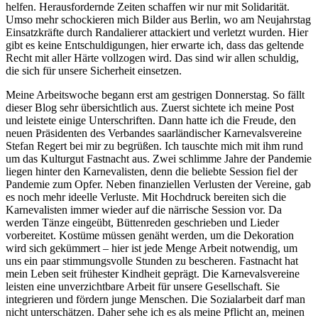
helfen. Herausfordernde Zeiten schaffen wir nur mit Solidarität.
Umso mehr schockieren mich Bilder aus Berlin, wo am Neujahrstag
Einsatzkräfte durch Randalierer attackiert und verletzt wurden. Hier
gibt es keine Entschuldigungen, hier erwarte ich, dass das geltende
Recht mit aller Härte vollzogen wird. Das sind wir allen schuldig,
die sich für unsere Sicherheit einsetzen.
Meine Arbeitswoche begann erst am gestrigen Donnerstag. So fällt
dieser Blog sehr übersichtlich aus. Zuerst sichtete ich meine Post
und leistete einige Unterschriften. Dann hatte ich die Freude, den
neuen Präsidenten des Verbandes saarländischer Karnevalsvereine
Stefan Regert bei mir zu begrüßen. Ich tauschte mich mit ihm rund
um das Kulturgut Fastnacht aus. Zwei schlimme Jahre der Pandemie
liegen hinter den Karnevalisten, denn die beliebte Session fiel der
Pandemie zum Opfer. Neben finanziellen Verlusten der Vereine, gab
es noch mehr ideelle Verluste. Mit Hochdruck bereiten sich die
Karnevalisten immer wieder auf die närrische Session vor. Da
werden Tänze eingeübt, Büttenreden geschrieben und Lieder
vorbereitet. Kostüme müssen genäht werden, um die Dekoration
wird sich gekümmert – hier ist jede Menge Arbeit notwendig, um
uns ein paar stimmungsvolle Stunden zu bescheren. Fastnacht hat
mein Leben seit frühester Kindheit geprägt. Die Karnevalsvereine
leisten eine unverzichtbare Arbeit für unsere Gesellschaft. Sie
integrieren und fördern junge Menschen. Die Sozialarbeit darf man
nicht unterschätzen. Daher sehe ich es als meine Pflicht an, meinen