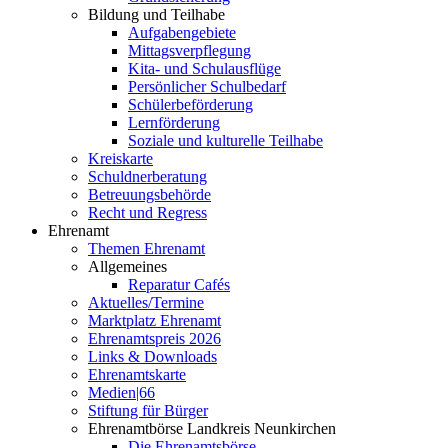
Bildung und Teilhabe
Aufgabengebiete
Mittagsverpflegung
Kita- und Schulausflüge
Persönlicher Schulbedarf
Schülerbeförderung
Lernförderung
Soziale und kulturelle Teilhabe
Kreiskarte
Schuldnerberatung
Betreuungsbehörde
Recht und Regress
Ehrenamt
Themen Ehrenamt
Allgemeines
Reparatur Cafés
Aktuelles/Termine
Marktplatz Ehrenamt
Ehrenamtspreis 2026
Links & Downloads
Ehrenamtskarte
Medien|66
Stiftung für Bürger
Ehrenamtbörse Landkreis Neunkirchen
Die Ehrenamtsbörse