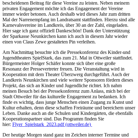
bescheidenen Beitrag für diese Vereine zu leisten. Neben meinem
privaten Engagement möchte ich das Engagement der Vereine
immer wieder betonen. Auch deshalb wird dieses Jahr zum dritten
Mal der Narrenempfang im Landratsamt stattfinden. Hierzu sind alle
Karnevalsvereine im Landkreis, über 30 an der Zahl, eingeladen.
Hier sage ich ganz offiziell Dankeschön! Dank der Unterstützung
der Sparkasse Neunkirchen kann ich auch in diesem Jahr wieder
einen von Claus Zewe gestalteten Pin verleihen.
Am Nachmittag besuchte ich die Pressekonferenz des Kinder-und
Jugendtheaters SpielStark, das zum 21. Mal in Ottweiler stattfindet.
Bürgermeister Holger Schäfer konnte sich über eine große
Resonanz der Pressevertreter freuen. Die Veranstaltung wird in
Kooperation mit dem Theater Überzwerg durchgeführt. Auch der
Landkreis Neunkirchen und viele weitere Sponsoren fördern dieses
Projekt, das sich an Kinder und Jugendliche richtet. Ich nahm
meinen Besuch bei der Pressekonferenz zum Anlass, mich bei der
Stadt Ottweiler für das kulturelle Engagement zu bedanken. Ich
finde es wichtig, dass junge Menschen einen Zugang zu Kunst und
Kultur erhalten, denn diese schaffen Freiräume und bereichern unser
Leben. Danke auch an die Schulen und Kindergärten, die ebenfalls
Kooperationspartner sind. Das Programm finden Sie
hier:
Flyer_Spielstark_2023.pdf (ottweiler.de)
Der heutige Morgen stand ganz im Zeichen interner Termine und