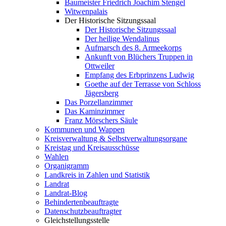
Baumeister Friedrich Joachim Stengel
Witwenpalais
Der Historische Sitzungssaal
Der Historische Sitzungssaal
Der heilige Wendalinus
Aufmarsch des 8. Armeekorps
Ankunft von Blüchers Truppen in
Ottweiler
Empfang des Erbprinzens Ludwig
Goethe auf der Terrasse von Schloss
Jägersberg
Das Porzellanzimmer
Das Kaminzimmer
Franz Mörschers Säule
Kommunen und Wappen
Kreisverwaltung & Selbstverwaltungsorgane
Kreistag und Kreisausschüsse
Wahlen
Organigramm
Landkreis in Zahlen und Statistik
Landrat
Landrat-Blog
Behindertenbeauftragte
Datenschutzbeauftragter
Gleichstellungsstelle